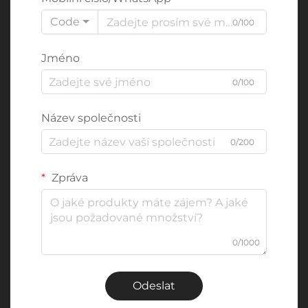
Code
0/100
Jméno
0/100
Název společnosti
0/200
Zpráva
0/1000
Odeslat