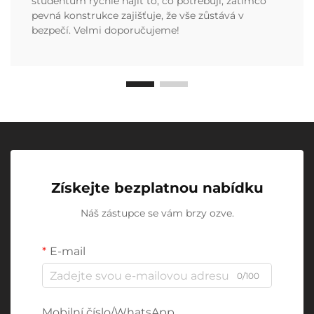
studentům rychle najít to, co potřebují, zatímco
pevná konstrukce zajišťuje, že vše zůstává v
bezpečí. Velmi doporučujeme!
Získejte bezplatnou nabídku
Náš zástupce se vám brzy ozve.
E-mail
0/100
Mobilní číslo/WhatsApp