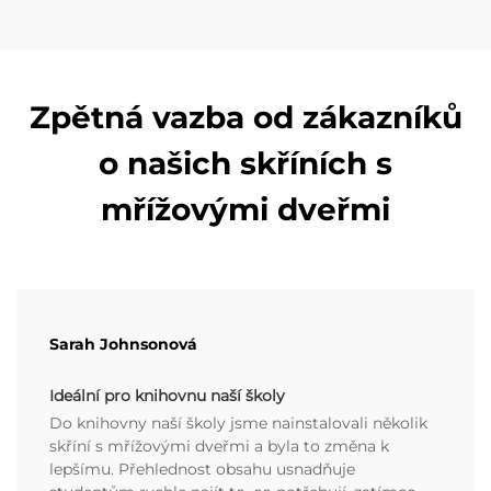
Zpětná vazba od zákazníků
o našich skříních s
mřížovými dveřmi
Sarah Johnsonová
Ideální pro knihovnu naší školy
Do knihovny naší školy jsme nainstalovali několik
skříní s mřížovými dveřmi a byla to změna k
lepšímu. Přehlednost obsahu usnadňuje