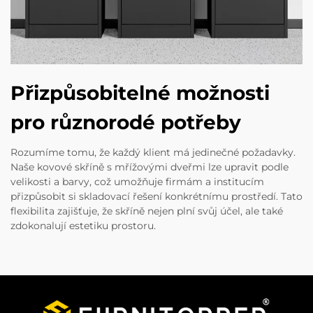
Přizpůsobitelné možnosti
pro různorodé potřeby
Rozumíme tomu, že každý klient má jedinečné požadavky.
Naše kovové skříně s mřížovými dveřmi lze upravit podle
velikosti a barvy, což umožňuje firmám a institucím
přizpůsobit si skladovací řešení konkrétnímu prostředí. Tato
flexibilita zajišťuje, že skříně nejen plní svůj účel, ale také
zdokonalují estetiku prostoru.