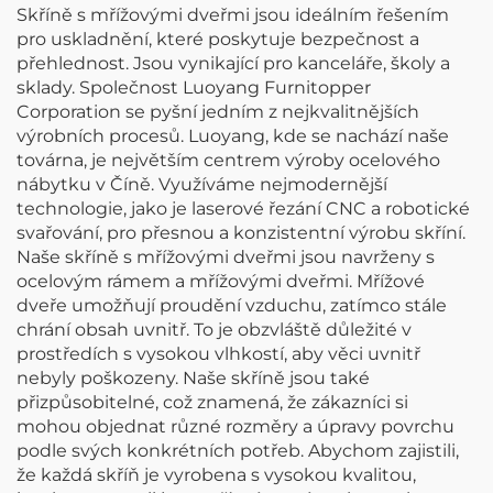
Skříně s mřížovými dveřmi jsou ideálním řešením
pro uskladnění, které poskytuje bezpečnost a
přehlednost. Jsou vynikající pro kanceláře, školy a
sklady. Společnost Luoyang Furnitopper
Corporation se pyšní jedním z nejkvalitnějších
výrobních procesů. Luoyang, kde se nachází naše
továrna, je největším centrem výroby ocelového
nábytku v Číně. Využíváme nejmodernější
technologie, jako je laserové řezání CNC a robotické
svařování, pro přesnou a konzistentní výrobu skříní.
Naše skříně s mřížovými dveřmi jsou navrženy s
ocelovým rámem a mřížovými dveřmi. Mřížové
dveře umožňují proudění vzduchu, zatímco stále
chrání obsah uvnitř. To je obzvláště důležité v
prostředích s vysokou vlhkostí, aby věci uvnitř
nebyly poškozeny. Naše skříně jsou také
přizpůsobitelné, což znamená, že zákazníci si
mohou objednat různé rozměry a úpravy povrchu
podle svých konkrétních potřeb. Abychom zajistili,
že každá skříň je vyrobena s vysokou kvalitou,