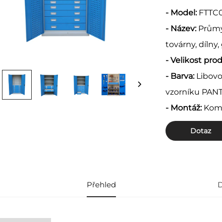
- Model:
FTTC
- Název:
Průmy
továrny, dílny,
- Velikost pro
- Barva:
Libovo
vzorníku PA
- Montáž:
Kom
Dotaz
Přehled
D