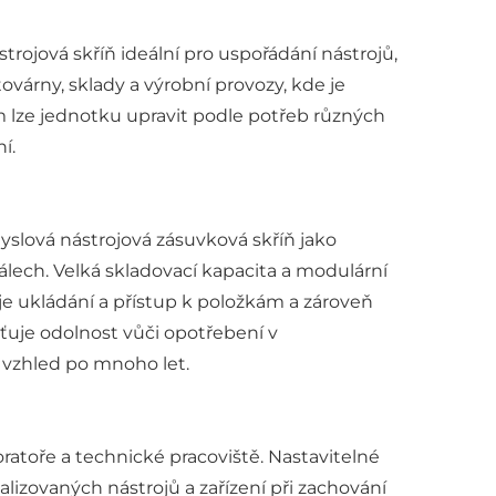
rojová skříň ideální pro uspořádání nástrojů,
továrny, sklady a výrobní provozy, kde je
m lze jednotku upravit podle potřeb různých
í.
slová nástrojová zásuvková skříň jako
iálech. Velká skladovací kapacita a modulární
je ukládání a přístup k položkám a zároveň
šťuje odolnost vůči opotřebení v
 vzhled po mnoho let.
ratoře a technické pracoviště. Nastavitelné
izovaných nástrojů a zařízení při zachování