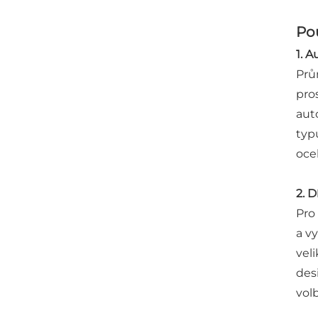
Pou
1. A
Prů
pro
aut
typ
oce
2. D
Pro
a v
vel
des
volb