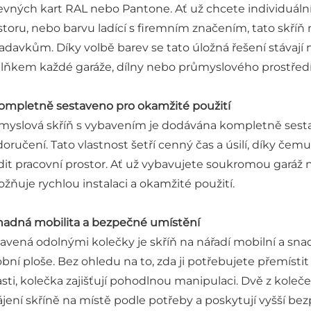
evných kart RAL nebo Pantone. Ať už chcete individuál
storu, nebo barvu ladící s firemním značením, tato skř
adavkům. Díky volbě barev se tato úložná řešení stávají n
lňkem každé garáže, dílny nebo průmyslového prostředí
Kompletně sestaveno pro okamžité použití
myslová skříň s vybavením je dodávána kompletně sestav
doručení. Tato vlastnost šetří cenný čas a úsilí, díky če
ídit pracovní prostor. Ať už vybavujete soukromou garáž 
žňuje rychlou instalaci a okamžité použití.
Snadná mobilita a bezpečné umístění
avená odolnými kolečky je skříň na nářadí mobilní a snad
obní ploše. Bez ohledu na to, zda ji potřebujete přemísti
asti, kolečka zajišťují pohodlnou manipulaci. Dvě z koleč
ájení skříně na místě podle potřeby a poskytují vyšší bezp