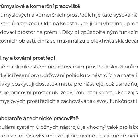
Průmyslové a komerční pracoviště
růmyslových a komerčních prostředích je tato vysoká nást
 strojů a zařízení. Odolná konstrukce ji činí vhodnou pro 
adovací prostor na prémii. Díky přizpůsobitelným funkcí
covních oblastí, čímž se maximalizuje efektivita skladován
ílny a tovární prostředí
akémkoli dílenském nebo továrním prostředí slouží průmy
ikající řešení pro udržování pořádku v nástrojích a mater
uvky poskytují dostatek místa pro nástroje, což usnadňu
žuje pracovní prostor uklizený. Robustní konstrukce zaji
myslových prostředích a zachovává tak svou funkčnost i
Laboratoře a technické pracoviště
ulární systém úložných nástrojů je vhodný také pro labo
ice a velké zásuvky umožňují bezpečné uskladnění special