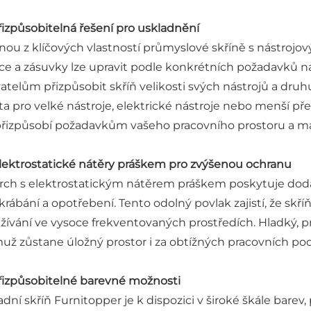
Přizpůsobitelná řešení pro uskladnění
nou z klíčových vlastností průmyslové skříně s nástrojový
ice a zásuvky lze upravit podle konkrétních požadavků na
vatelům přizpůsobit skříň velikosti svých nástrojů a dru
ta pro velké nástroje, elektrické nástroje nebo menší pře
přizpůsobí požadavkům vašeho pracovního prostoru a max
Elektrostatické nátěry práškem pro zvýšenou ochranu
rch s elektrostatickým nátěrem práškem poskytuje doda
krábání a opotřebení. Tento odolný povlak zajistí, že skř
žívání ve vysoce frekventovaných prostředích. Hladký, pr
už zůstane úložný prostor i za obtížných pracovních pod
Přizpůsobitelné barevné možnosti
adní skříň Furnitopper je k dispozici v široké škále barev