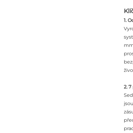
Klí
1. 
Vyr
sys
mm 
pro
bez
živo
2. 
Sed
jso
zás
pře
pra