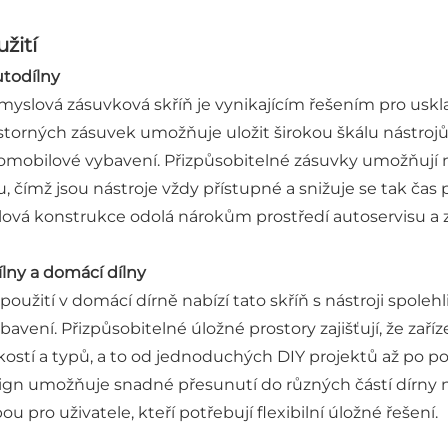
žití
utodílny
myslová zásuvková skříň je vynikajícím řešením pro uskla
storných zásuvek umožňuje uložit širokou škálu nástrojů,
omobilové vybavení. Přizpůsobitelné zásuvky umožňují 
u, čímž jsou nástroje vždy přístupné a snižuje se tak ča
lová konstrukce odolá nárokům prostředí autoservisu a 
ílny a domácí dílny
 použití v domácí dírně nabízí tato skříň s nástroji spole
ybavení. Přizpůsobitelné úložné prostory zajišťují, že za
ikostí a typů, a to od jednoduchých DIY projektů až po p
ign umožňuje snadné přesunutí do různých částí dírny neb
ou pro uživatele, kteří potřebují flexibilní úložné řešení.