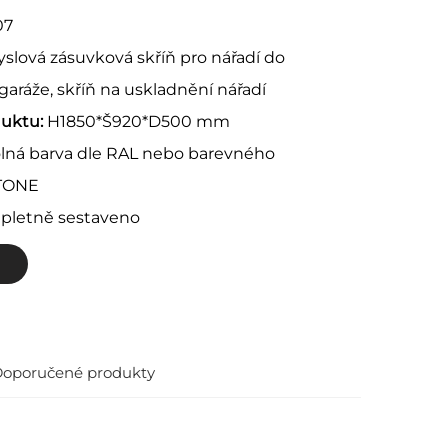
07
slová zásuvková skříň pro nářadí do
 garáže, skříň na uskladnění nářadí
duktu:
H1850*Š920*D500 mm
lná barva dle RAL nebo barevného
NTONE
pletně sestaveno
oporučené produkty