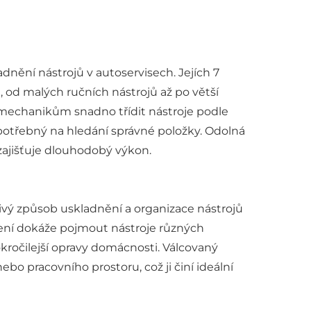
dnění nástrojů v autoservisech. Jejích 7
 od malých ručních nástrojů až po větší
mechanikům snadno třídit nástroje podle
s potřebný na hledání správné položky. Odolná
zajišťuje dlouhodobý výkon.
hlivý způsob uskladnění a organizace nástrojů
řízení dokáže pojmout nástroje různých
okročilejší opravy domácnosti. Válcovaný
o pracovního prostoru, což ji činí ideální