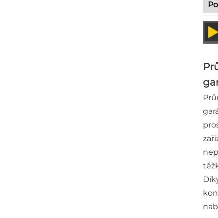
Po
Prů
gar
Prů
gar
pro
zař
nep
těž
Dík
kon
nab