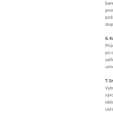
bar
pro
pož
dop
6. 
Prů
po 
zař
umo
7. 
Vyb
výr
obl
ust