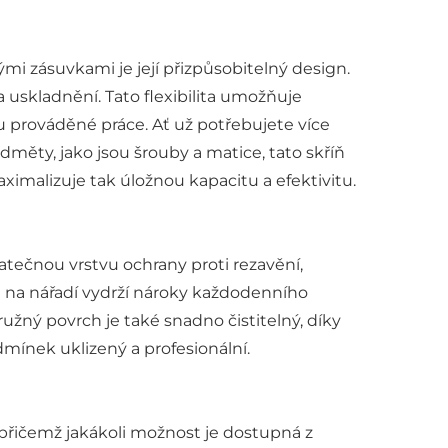
mi zásuvkami je její přizpůsobitelný design.
 uskladnění. Tato flexibilita umožňuje
hu prováděné práce. Ať už potřebujete více
dměty, jako jsou šrouby a matice, tato skříň
imalizuje tak úložnou kapacitu a efektivitu.
tečnou vrstvu ochrany proti rezavění,
íň na nářadí vydrží nároky každodenního
užný povrch je také snadno čistitelný, díky
mínek uklizený a profesionální.
, přičemž jakákoli možnost je dostupná z