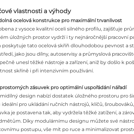
čové vlastnosti a výhody
Odolná ocelová konstrukce pro maximální trvanlivost
obena z vysoce kvalitní oceli silného profilu, zajišťuje p
tém úložných prostor vydrží i ty nejnáročnější pracovní 
poskytuje tato ocelová skříň dlouhodobou pevnost a stabil
středí, jako jsou dílny, autoservisy a průmyslová pracoviš
pečně unesl těžké nástroje a zařízení, aniž by došlo k po
tnost skříně i při intenzivním používání.
7 prostorných zásuvek pro optimální uspořádání nářadí
midílný design nabízí dostatek úložného prostoru pro ši
u ideální pro ukládání ručních nástrojů, klíčů, šroubová
uvka je postavena tak, aby vydržela těžké zatížení, a z
dmětům. Díky modulárnímu designu můžete své nástroj
covnímu postupu, vše mít po ruce a minimalizovat prosto