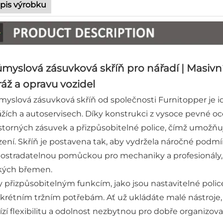
pis výrobku
myslová zásuvková skříň pro nářadí | Masivní
áž a opravu vozidel
myslová zásuvková skříň od společnosti Furnitopper je i
ážích a autoservisech. Díky konstrukci z vysoce pevné ocel
storných zásuvek a přizpůsobitelné police, čímž umožňuj
ízení. Skříň je postavena tak, aby vydržela náročné podmí
ostradatelnou pomůckou pro mechaniky a profesionály, kt
kých břemen.
y přizpůsobitelným funkcím, jako jsou nastavitelné police
krétním tržním potřebám. Ať už ukládáte malé nástroje, s
ízí flexibilitu a odolnost nezbytnou pro dobře organizova