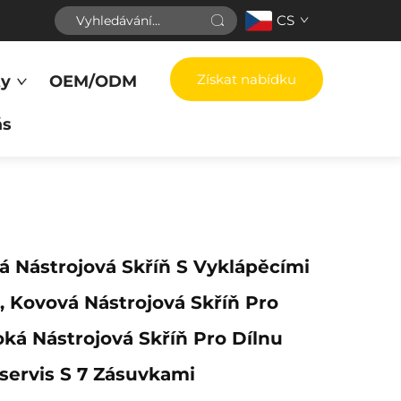
CS
Získat nabídku
ty
OEM/ODM
ás
 Nástrojová Skříň S Vyklápěcími
 Kovová Nástrojová Skříň Pro
oká Nástrojová Skříň Pro Dílnu
servis S 7 Zásuvkami