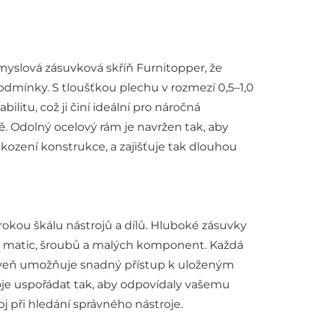
růmyslová zásuvková skříň Furnitopper, že
podmínky. S tloušťkou plechu v rozmezí 0,5–1,0
itu, což ji činí ideální pro náročná
tě. Odolný ocelový rám je navržen tak, aby
škození konstrukce, a zajišťuje tak dlouhou
rokou škálu nástrojů a dílů. Hluboké zásuvky
ků, matic, šroubů a malých komponent. Každá
ároveň umožňuje snadný přístup k uloženým
e uspořádat tak, aby odpovídaly vašemu
j při hledání správného nástroje.