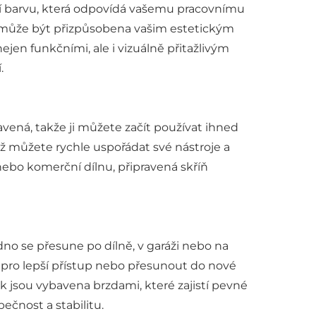
ní barvu, která odpovídá vašemu pracovnímu
íň může být přizpůsobena vašim estetickým
ejen funkčními, ale i vizuálně přitažlivým
.
ená, takže ji můžete začít používat ihned
muž můžete rychle uspořádat své nástroje a
nebo komerční dílnu, připravená skříň
no se přesune po dílně, v garáži nebo na
t pro lepší přístup nebo přesunout do nové
ek jsou vybavena brzdami, které zajistí pevné
ečnost a stabilitu.