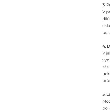
3. 
V p
dílů
skl
pra
4. D
V j
vyn
zás
udr
prů
5. 
Mod
pol