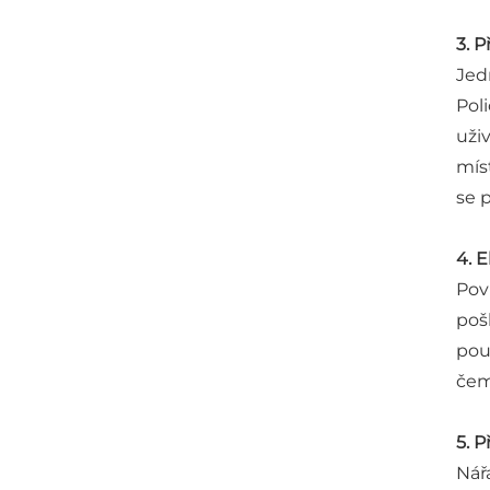
3. 
Jed
Pol
uži
mís
se 
4. 
Pov
poš
pou
čem
5. 
Nář