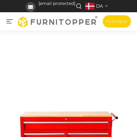
[email protected]
DA
Få et tilbud