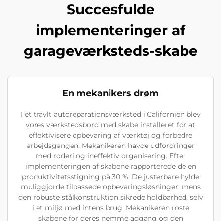
Succesfulde
implementeringer af
garageværksteds-skabe
En mekanikers drøm
I et travlt autoreparationsværksted i Californien blev
vores værkstedsbord med skabe installeret for at
effektivisere opbevaring af værktøj og forbedre
arbejdsgangen. Mekanikeren havde udfordringer
med roderi og ineffektiv organisering. Efter
implementeringen af skabene rapporterede de en
produktivitetsstigning på 30 %. De justerbare hylde
muliggjorde tilpassede opbevaringsløsninger, mens
den robuste stålkonstruktion sikrede holdbarhed, selv
i et miljø med intens brug. Mekanikeren roste
skabene for deres nemme adgang og den