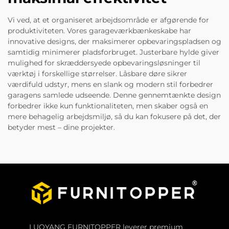
Vi ved, at et organiseret arbejdsområde er afgørende for
produktiviteten. Vores garageværkbænkeskabe har
innovative designs, der maksimerer opbevaringspladsen og
samtidig minimerer pladsforbruget. Justerbare hylde giver
mulighed for skræddersyede opbevaringsløsninger til
værktøj i forskellige størrelser. Låsbare døre sikrer
værdifuld udstyr, mens en slank og modern stil forbedrer
garagens samlede udseende. Denne gennemtænkte design
forbedrer ikke kun funktionaliteten, men skaber også en
mere behagelig arbejdsmiljø, så du kan fokusere på det, der
betyder mest – dine projekter.
LUOYANG FURNITOPPER leverer premium