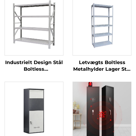
Industrielt Design Stål
Letvægts Boltless
Boltless
Metalhylder Lager Stål
Opbevaringsstativ
Stablestativ Garage
Hylde Lagerstativ
Hylde Supermarked
Garagehylder Metal
Udstillingsstativ
Mellemtynde Hylde
Butikshylder