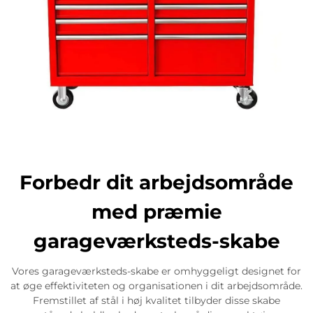
Forbedr dit arbejdsområde
med præmie
garageværksteds-skabe
Vores garageværksteds-skabe er omhyggeligt designet for
at øge effektiviteten og organisationen i dit arbejdsområde.
Fremstillet af stål i høj kvalitet tilbyder disse skabe