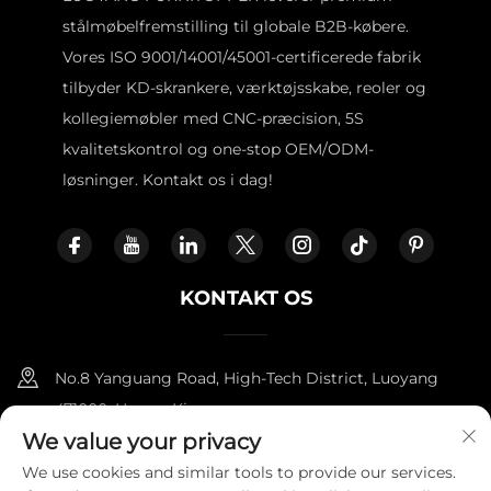
stålmøbelfremstilling til globale B2B-købere.
Vores ISO 9001/14001/45001-certificerede fabrik
tilbyder KD-skrankere, værktøjsskabe, reoler og
kollegiemøbler med CNC-præcision, 5S
kvalitetskontrol og one-stop OEM/ODM-
løsninger. Kontakt os i dag!
KONTAKT OS
No.8 Yanguang Road, High-Tech District, Luoyang
471000, Henan, Kina.
We value your privacy
+86-18338800729
We use cookies and similar tools to provide our services.