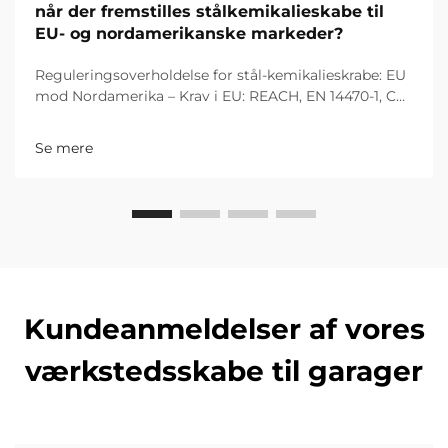
når der fremstilles stålkemikalieskabe til
EU- og nordamerikanske markeder?
Reguleringsoverholdelse for stål-kemikalieskrabe: EU
mod Nordamerika – Krav i EU: REACH, EN 14470-1, CE-
mærkning og farvestofklassificering. Producenter af
stål-kemikalieskrabe, som ønsker at eksportere deres
Se mere
produkter til Det Europæiske Fællesskab, skal følge...
Kundeanmeldelser af vores
værkstedsskabe til garager