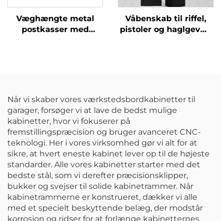
Væghængte metal
Våbenskab til riffel,
postkasser med
pistoler og haglgevær
leveringsboks, vejrfast
med indvendig safe og
sikker opbevaring til
elektronisk alarmlås
pakker med
kombinationslås
Når vi skaber vores værkstedsbordkabinetter til
garager, forsøger vi at lave de bedst mulige
kabinetter, hvor vi fokuserer på
fremstillingspræcision og bruger avanceret CNC-
teknologi. Her i vores virksomhed gør vi alt for at
sikre, at hvert eneste kabinet lever op til de højeste
standarder. Alle vores kabinetter starter med det
bedste stål, som vi derefter præcisionsklipper,
bukker og svejser til solide kabinetrammer. Når
kabinetrammerne er konstrueret, dækker vi alle
med et specielt beskyttende belæg, der modstår
korrosion og ridser for at forlænge kabinetternes