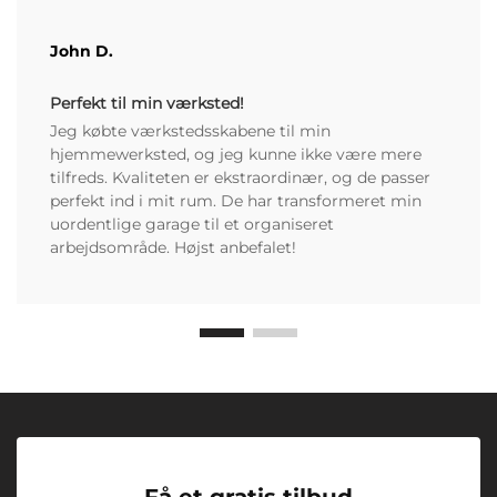
John D.
Perfekt til min værksted!
Jeg købte værkstedsskabene til min
hjemmewerksted, og jeg kunne ikke være mere
tilfreds. Kvaliteten er ekstraordinær, og de passer
perfekt ind i mit rum. De har transformeret min
uordentlige garage til et organiseret
arbejdsområde. Højst anbefalet!
Få et gratis tilbud