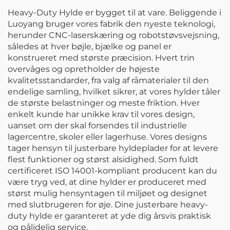
Heavy-Duty Hylde er bygget til at vare. Beliggende i
Luoyang bruger vores fabrik den nyeste teknologi,
herunder CNC-laserskæring og robotstøvsvejsning,
således at hver bøjle, bjælke og panel er
konstrueret med største præcision. Hvert trin
overvåges og opretholder de højeste
kvalitetsstandarder, fra valg af råmaterialer til den
endelige samling, hvilket sikrer, at vores hylder tåler
de største belastninger og meste friktion. Hver
enkelt kunde har unikke krav til vores design,
uanset om der skal forsendes til industrielle
lagercentre, skoler eller lagerhuse. Vores designs
tager hensyn til justerbare hyldeplader for at levere
flest funktioner og størst alsidighed. Som fuldt
certificeret ISO 14001-kompliant producent kan du
være tryg ved, at dine hylder er produceret med
størst mulig hensyntagen til miljøet og designet
med slutbrugeren for øje. Dine justerbare heavy-
duty hylde er garanteret at yde dig årsvis praktisk
og pålidelig service.