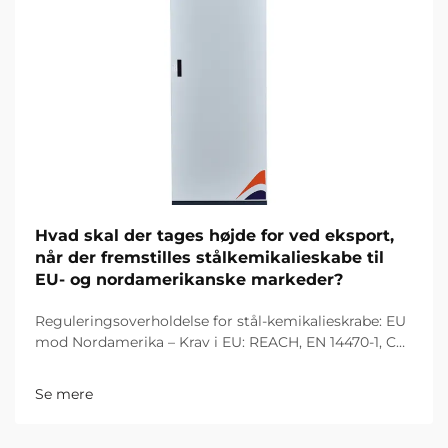
Hvad skal der tages højde for ved eksport,
når der fremstilles stålkemikalieskabe til
EU- og nordamerikanske markeder?
Reguleringsoverholdelse for stål-kemikalieskrabe: EU
mod Nordamerika – Krav i EU: REACH, EN 14470-1, CE-
mærkning og farvestofklassificering. Producenter af
stål-kemikalieskrabe, som ønsker at eksportere deres
Se mere
produkter til Det Europæiske Fællesskab, skal følge...