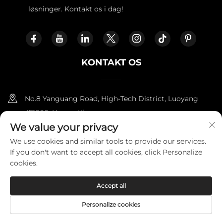
løsninger. Kontakt os i dag!
KONTAKT OS
No.8 Yanguang Road, High-Tech District, Luoyang
471000, Henan, Kina.
We value your privacy
+86-18338800729
We use cookies and similar tools to provide our services.
If you don't want to accept all cookies, click Personalize
[email protected]
cookies.
Accept all
Copyright © 2025 af LUOYANG FURNITOPPER IMPORT AND
EXPORT TRADING CO., LTD.
Privatlivspolitik
Personalize cookies
FORSIDE
PRODUKTER
E-MAIL
TLF.