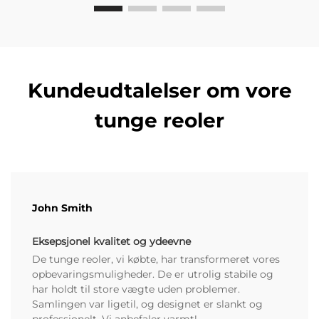
Kundeudtalelser om vore
tunge reoler
John Smith
Eksepsjonel kvalitet og ydeevne
De tunge reoler, vi købte, har transformeret vores
opbevaringsmuligheder. De er utrolig stabile og
har holdt til store vægte uden problemer.
Samlingen var ligetil, og designet er slankt og