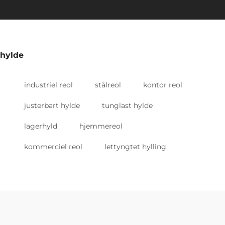
hylde
industriel reol
stålreol
kontor reol
justerbart hylde
tunglast hylde
lagerhyld
hjemmereol
kommerciel reol
lettyngtet hylling