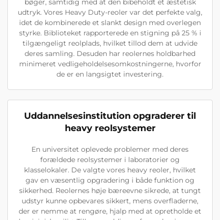
bøger, samtidig med at den bibeholdt et æstetisk
udtryk. Vores Heavy Duty-reoler var det perfekte valg,
idet de kombinerede et slankt design med overlegen
styrke. Biblioteket rapporterede en stigning på 25 % i
tilgængeligt reolplads, hvilket tillod dem at udvide
deres samling. Desuden har reolernes holdbarhed
minimeret vedligeholdelsesomkostningerne, hvorfor
de er en langsigtet investering.
Uddannelsesinstitution opgraderer til
heavy reolsystemer
En universitet oplevede problemer med deres
forældede reolsystemer i laboratorier og
klasselokaler. De valgte vores heavy reoler, hvilket
gav en væsentlig opgradering i både funktion og
sikkerhed. Reolernes høje bæreevne sikrede, at tungt
udstyr kunne opbevares sikkert, mens overfladerne,
der er nemme at rengøre, hjalp med at opretholde et