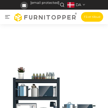
[email protected]
DA
Få et tilbud