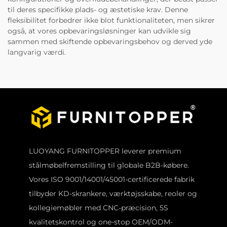
til deres specifikke plads- og æstetiske krav. Denne
fleksibilitet forbedrer ikke blot funktionaliteten, men sikrer
også, at vores opbevaringsløsninger kan udvikle sig
sammen med skiftende opbevaringsbehov og derved yde
langvarig værdi.
LUOYANG FURNITOPPER leverer premium
stålmøbelfremstilling til globale B2B-købere.
Vores ISO 9001/14001/45001-certificerede fabrik
tilbyder KD-skrankere, værktøjsskabe, reoler og
kollegiemøbler med CNC-præcision, 5S
kvalitetskontrol og one-stop OEM/ODM-