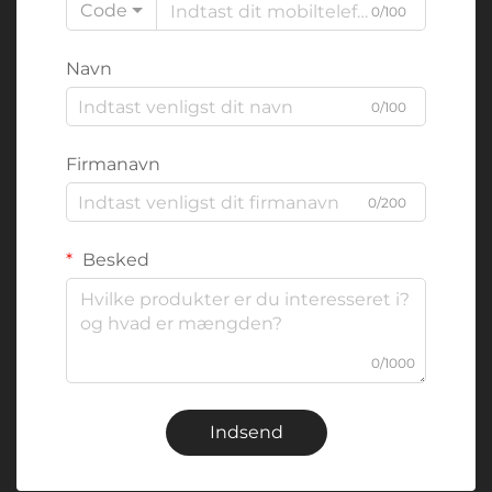
Code
0/100
Navn
0/100
Firmanavn
0/200
Besked
0/1000
Indsend