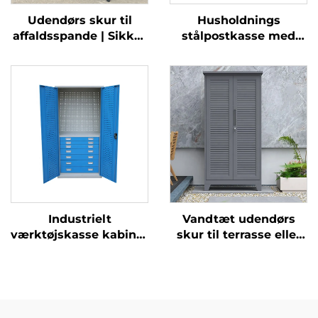
Udendørs skur til
Husholdnings
affaldsspande | Sikker
stålpostkasse med
og vejrfast opbevaring
pakkelåger, sikker
til affaldsspinde
pakkeboks, udendørs
antityveri
leveringskabinet
Industrielt
Vandtæt udendørs
værktøjskasse kabinet
skur til terrasse eller
Værksted
balkon, lille
Metalværktøjs skab
haveværkstue,
Værksted Butik Højt
vejrbestandig
værktøjsopbevaringskabinet
opbevaring til fisketøj
med 7 skuffer