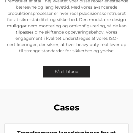
Fremstillet af stål i høj kvalitet yder disse reoler enestående
bæreevne og lang levetid. Med vores avancerede
produktionsprocesser er hver reol præcisionskonstrueret
for at sikre stabilitet og sikkerhed. Den modulære design
muliggør nem montering og omkonfigurering, så de kan
tilpasses dine skiftende opbevaringsbehov. Vores
engagement i kvalitet understreges af vores ISO-
certificeringer, der sikrer, at hver heavy duty reol lever op
til strenge standarder for sikkerhed og ydelse.
Få et tilbud
Cases