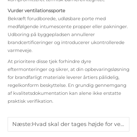
Vurder ventilationssporte
Bekræft forudborede, udløsbare porte med
medfølgende intumescente propper eller pakninger.
Udboring på byggepladsen annullerer
brandcertificeringer og introducerer ukontrollerede
varmeveje.
At prioritere disse tjek forhindre dyre
eftermonteringer og sikrer, at din opbevaringsløsning
for brandfarligt materiale leverer årtiers pålidelig,
regelkonform beskyttelse. En grundig gennemgang
af kvalitetsdokumentation kan alene ikke erstatte
praktisk verifikation.
Næste:
Hvad skal der tages højde for ved eksport, når der fremstilles stålkemikalieskabe til EU- og nordamerikanske markeder?