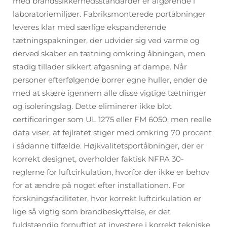
med brandssikkerhedsstandarder er afgørende i
laboratoriemiljøer. Fabriksmonterede portåbninger
leveres klar med særlige ekspanderende
tætningspakninger, der udvider sig ved varme og
derved skaber en tætning omkring åbningen, men
stadig tillader sikkert afgasning af dampe. Når
personer efterfølgende borrer egne huller, ender de
med at skære igennem alle disse vigtige tætninger
og isoleringslag. Dette eliminerer ikke blot
certificeringer som UL 1275 eller FM 6050, men reelle
data viser, at fejlratet stiger med omkring 70 procent
i sådanne tilfælde. Højkvalitetsportåbninger, der er
korrekt designet, overholder faktisk NFPA 30-
reglerne for luftcirkulation, hvorfor der ikke er behov
for at ændre på noget efter installationen. For
forskningsfaciliteter, hvor korrekt luftcirkulation er
lige så vigtig som brandbeskyttelse, er det
fuldstændig fornuftigt at investere i korrekt tekniske