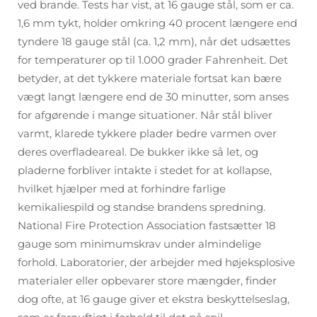
ved brande. Tests har vist, at 16 gauge stål, som er ca.
1,6 mm tykt, holder omkring 40 procent længere end
tyndere 18 gauge stål (ca. 1,2 mm), når det udsættes
for temperaturer op til 1.000 grader Fahrenheit. Det
betyder, at det tykkere materiale fortsat kan bære
vægt langt længere end de 30 minutter, som anses
for afgørende i mange situationer. Når stål bliver
varmt, klarede tykkere plader bedre varmen over
deres overfladeareal. De bukker ikke så let, og
pladerne forbliver intakte i stedet for at kollapse,
hvilket hjælper med at forhindre farlige
kemikaliespild og standse brandens spredning.
National Fire Protection Association fastsætter 18
gauge som minimumskrav under almindelige
forhold. Laboratorier, der arbejder med højeksplosive
materialer eller opbevarer store mængder, finder
dog ofte, at 16 gauge giver et ekstra beskyttelseslag,