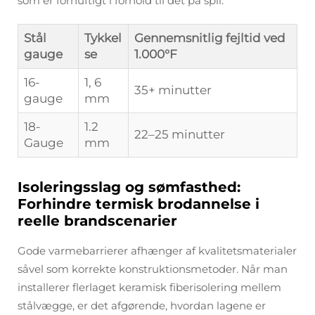
som er fornuftigt i forhold til det på spil.
Stål
Tykkel
Gennemsnitlig fejltid ved
gauge
se
1.000°F
16-
1, 6
35+ minutter
gauge
mm
18-
1.2
22–25 minutter
Gauge
mm
Isoleringsslag og sømfasthed:
Forhindre termisk brodannelse i
reelle brandscenarier
Gode varmebarrierer afhænger af kvalitetsmaterialer
såvel som korrekte konstruktionsmetoder. Når man
installerer flerlaget keramisk fiberisolering mellem
stålvægge, er det afgørende, hvordan lagene er