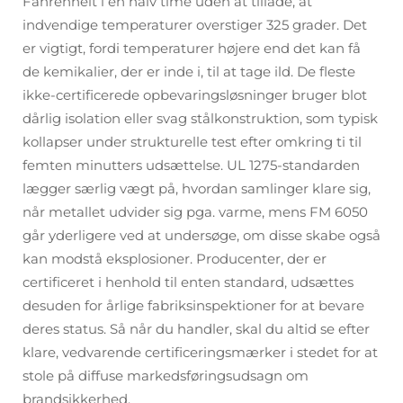
Fahrenheit i en halv time uden at tillade, at
indvendige temperaturer overstiger 325 grader. Det
er vigtigt, fordi temperaturer højere end det kan få
de kemikalier, der er inde i, til at tage ild. De fleste
ikke-certificerede opbevaringsløsninger bruger blot
dårlig isolation eller svag stålkonstruktion, som typisk
kollapser under strukturelle test efter omkring ti til
femten minutters udsættelse. UL 1275-standarden
lægger særlig vægt på, hvordan samlinger klare sig,
når metallet udvider sig pga. varme, mens FM 6050
går yderligere ved at undersøge, om disse skabe også
kan modstå eksplosioner. Producenter, der er
certificeret i henhold til enten standard, udsættes
desuden for årlige fabriksinspektioner for at bevare
deres status. Så når du handler, skal du altid se efter
klare, vedvarende certificeringsmærker i stedet for at
stole på diffuse markedsføringsudsagn om
brandsikkerhed.