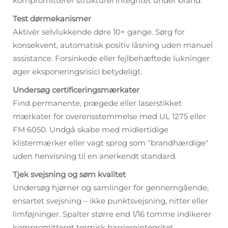
kompromitterer strukturel integritet under brand.
Test dørmekanismer
Aktivér selvlukkende døre 10+ gange. Sørg for
konsekvent, automatisk positiv låsning uden manuel
assistance. Forsinkede eller fejlbehæftede lukninger
øger eksponeringsrisici betydeligt.
Undersøg certificeringsmærkater
Find permanente, prægede eller laserstikket
mærkater for overensstemmelse med UL 1275 eller
FM 6050. Undgå skabe med midlertidige
klistermærker eller vagt sprog som "brandhærdige"
uden henvisning til en anerkendt standard.
Tjek svejsning og søm kvalitet
Undersøg hjørner og samlinger for gennemgående,
ensartet svejsning – ikke punktsvejsning, nitter eller
limføjninger. Spalter større end 1/16 tomme indikerer
kompromitteret termisk barriereintegritet.