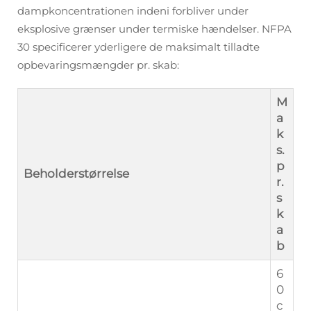
dampkoncentrationen indeni forbliver under
eksplosive grænser under termiske hændelser. NFPA
30 specificerer yderligere de maksimalt tilladte
opbevaringsmængder pr. skab:
M
a
k
s.
p
Beholderstørrelse
r.
s
k
a
b
6
0
c