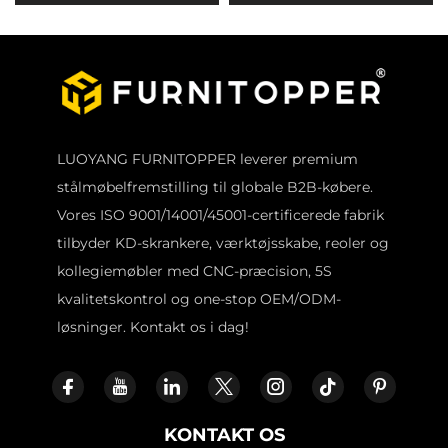
skuffer, garageskab til
Udstillingshylde Balkon
opbevaring, rullende
Sølvpapir
metalværktøjskasse,
Opbevaringsrack
trailer værktøjskabinet
LUOYANG FURNITOPPER leverer premium
stålmøbelfremstilling til globale B2B-købere.
Vores ISO 9001/14001/45001-certificerede fabrik
tilbyder KD-skrankere, værktøjsskabe, reoler og
kollegiemøbler med CNC-præcision, 5S
kvalitetskontrol og one-stop OEM/ODM-
løsninger. Kontakt os i dag!
KONTAKT OS