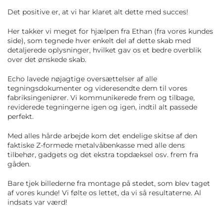
Det positive er, at vi har klaret alt dette med succes!
Her takker vi meget for hjælpen fra Ethan (fra vores kundes
side), som tegnede hver enkelt del af dette skab med
detaljerede oplysninger, hvilket gav os et bedre overblik
over det ønskede skab.
Echo lavede nøjagtige oversættelser af alle
tegningsdokumenter og videresendte dem til vores
fabriksingeniører. Vi kommunikerede frem og tilbage,
reviderede tegningerne igen og igen, indtil alt passede
perfekt.
Med alles hårde arbejde kom det endelige skitse af den
faktiske Z-formede metalvåbenkasse med alle dens
tilbehør, gadgets og det ekstra topdæksel osv. frem fra
gåden.
Bare tjek billederne fra montage på stedet, som blev taget
af vores kunde! Vi følte os lettet, da vi så resultaterne. Al
indsats var værd!