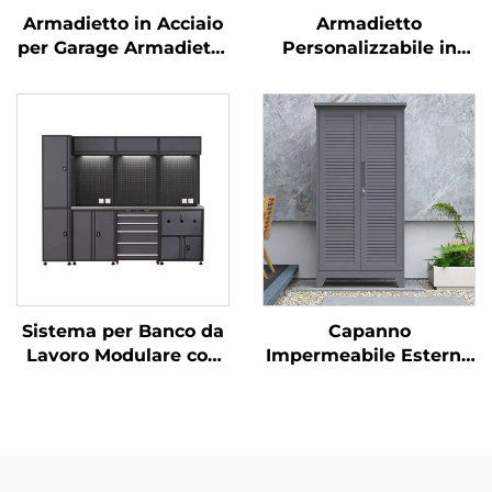
Armadietto in Acciaio
Armadietto
per Garage Armadietto
Personalizzabile in
Cinese in Metallo per
Metallo per
Parcheggio Auto
Immagazzinaggio in
Contenitore Sopra il
Garage Sistema di
Vano Motore
Organizzazione Banco
Armadietto per
da Lavoro per
Immagazzinaggio in
Meccanico Armadietto
Metallo
da Parete Baule per
Attrezzi
Sistema per Banco da
Capanno
Lavoro Modulare con
Impermeabile Esterno
Armadio Attrezzi,
per Terrazzo o Balcone,
Banco da Officina
Piccola Casetta da
Garage ad Alta
Giardino Resistente
Resistenza, Stazione di
alle Intemperie,
Lavoro Versatile
Armadietto per