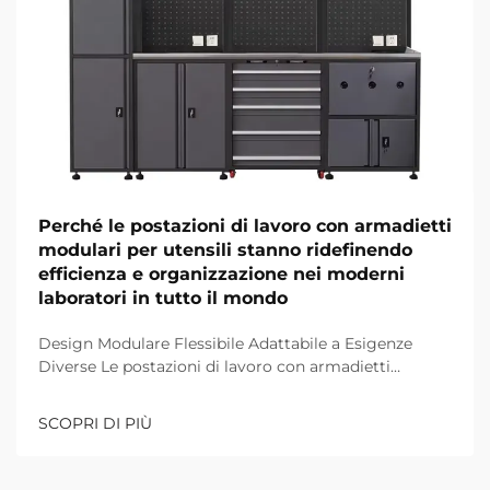
Perché le postazioni di lavoro con armadietti
modulari per utensili stanno ridefinendo
efficienza e organizzazione nei moderni
laboratori in tutto il mondo
Design Modulare Flessibile Adattabile a Esigenze
Diverse Le postazioni di lavoro con armadietti
modulari sono diventate una svolta per i laboratori
moderni, e il loro vantaggio principale risiede in
SCOPRI DI PIÙ
un'eccezionale flessibilità—una caratteristica
distintiva di Luoyang Furnitopper, un produttore
leader cinese di...