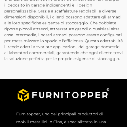
il deposito in garage indipendenti è il design
personalizzabile. Grazie a scaffalature regolabili e diverse
dimensioni disponibili, i clienti possono adattare gli armadi
alle loro specifiche esigenze di stoccaggio. Che dobbiate
riporre piccoli attrezzi, attrezzature grandi o qualsiasi altra
cosa intermedia, i nostri armadi possono essere configurati
per massimizzare lo spazio e l'efficienza. Questa adattabilità
li rende adatti a svariate applicazioni, dai garage domestici
ai laboratori commerciali, garantendo che ogni cliente trovi
la soluzione perfetta per le proprie esigenze di stoccaggio.
Furnitopper, uno dei principali produttori di
mobili metallici in Cina, è specializzato in una