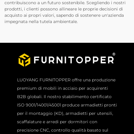
contribuiscono a un futuro sostenibile. Scegliendo i nostri
prodotti, i clienti possono allineare le proprie decisioni di
acquisto ai propri valori, sapendo di sostenere un'azienda
impegnata nella tutela ambientale.
LUOYANG FURNITOPPER offre una produzione
premium di mobili in acciaio per acquirenti
B2B globali. Il nostro stabilimento certificato
ISO 9001/14001/45001 produce armadietti pronti
per il montaggio (KD), armadietti per utensili,
scaffalature e arredi per dormitori con
precisione CNC, controllo qualità basato sul