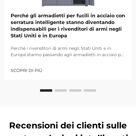
Perché gli armadietti per fucili in acciaio con
serratura intelligente stanno diventando
indispensabili per i rivenditori di armi negli
Stati Uniti e in Europa
Perché i rivenditori di armi negli Stati Uniti e in
Europa stanno passando agli armadietti in acciaio per
fucili con serratura intelligente per rispettare le
normative rigorose, ridurre i furti del 70% e
SCOPRI DI PIÙ
aumentare i margini. Scopri il futuro del deposito
sicuro delle armi da fuoco.
Recensioni dei clienti sulle