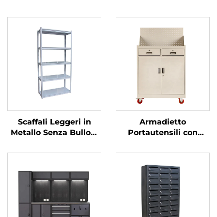
Scaffali Leggeri in
Armadietto
Metallo Senza Bulloni
Portautensili con
Scaffalatura Impilabile
Ruote Carrello
in Acciaio per
Portautensili Pesante
Magazzino Scaffale per
Armadietto per
Garage Espositore per
Officina Auto
Supermercato Scaffali
Motociclo Carrello in
per Negozio
Metallo con Tavola
Traforata per Officina