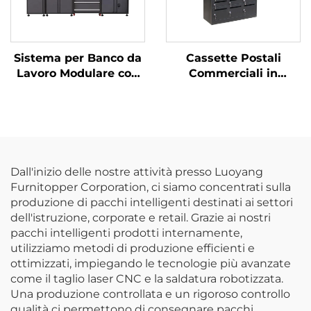
Sistema per Banco da
Cassette Postali
Lavoro Modulare con
Commerciali in
Armadio Attrezzi,
Metallo, Armadietto in
Banco da Officina
Acciaio per Pacchi,
Garage ad Alta
Cassetta da Giardino o
Resistenza, Stazione di
da Parete per Lettere
Lavoro Versatile
e Pacchi
Dall'inizio delle nostre attività presso Luoyang
Furnitopper Corporation, ci siamo concentrati sulla
produzione di pacchi intelligenti destinati ai settori
dell'istruzione, corporate e retail. Grazie ai nostri
pacchi intelligenti prodotti internamente,
utilizziamo metodi di produzione efficienti e
ottimizzati, impiegando le tecnologie più avanzate
come il taglio laser CNC e la saldatura robotizzata.
Una produzione controllata e un rigoroso controllo
qualità ci permettono di consegnare pacchi