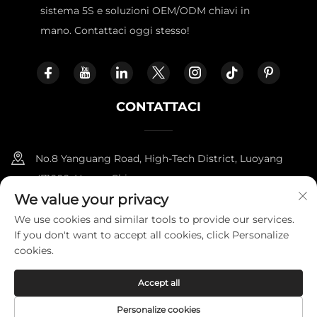
sistema 5S e soluzioni OEM/ODM chiavi in
mano. Contattaci oggi stesso!
CONTATTACI
No.8 Yanguang Road, High-Tech District, Luoyang
471000, Henan, China.
We value your privacy
+86-18338800729
We use cookies and similar tools to provide our services.
If you don't want to accept all cookies, click Personalize
[email protected]
cookies.
Accept all
Copyright © 2025 di LUOYANG FURNITOPPER IMPORT AND
EXPORT TRADING CO., LTD.
Informativa sulla privacy
Personalize cookies