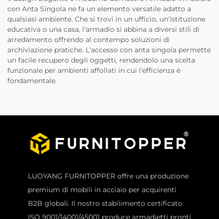
con Anta Singola ne fa un elemento versatile adatto a
qualsiasi ambiente. Che si trovi in un ufficio, un'istituzione
educativa o una casa, l'armadio si abbina a diversi stili di
arredamento offrendo al contempo soluzioni di
archiviazione pratiche. L'accesso con anta singola permette
un facile recupero degli oggetti, rendendolo una scelta
funzionale per ambienti affollati in cui l'efficienza è
fondamentale.
LUOYANG FURNITOPPER offre una produzione
premium di mobili in acciaio per acquirenti
B2B globali. Il nostro stabilimento certificato
ISO 9001/14001/45001 produce armadietti pronti