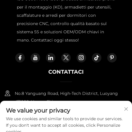
per il montaggio (KD), armadietti per utensili,
scaffalature e arredi per dormitori con
precisione CNC, controllo qualità basato sul
sistema 5S e soluzioni OEM/ODM chiavi in
mano. Contattaci oggi stesso!
CONTATTACI
No.8 Yanguang Road, High-Tech District, Luoyang
471000, Henan, China.
We value your privacy
+86-18338800729
We use cookies and similar tools to provide our services.
If you don't want to accept all cookies, click Personalize
[email protected]
cookies.