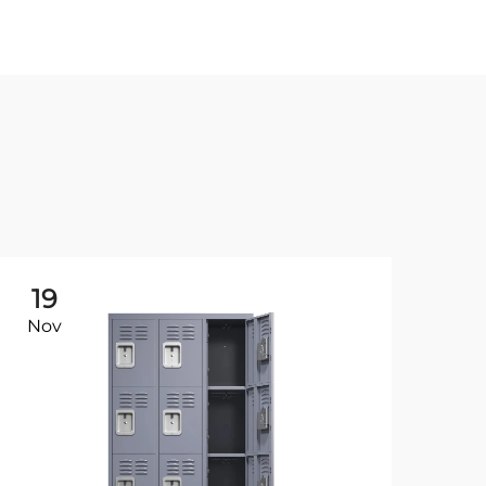
19
2
Nov
De