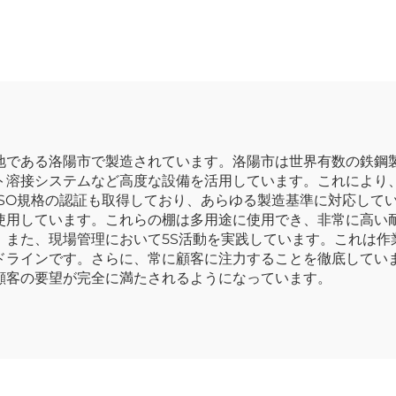
理システム 壁面用
ージ収納キャビ
ビネット ツールチ
移動式金属製ツー
ストキャビネット
クス トラック用
キャビネッ
地である洛陽市で製造されています。洛陽市は世界有数の鉄鋼製
ト溶接システムなど高度な設備を活用しています。これにより
ISO規格の認証も取得しており、あらゆる製造基準に対応して
使用しています。これらの棚は多用途に使用でき、非常に高い
。また、現場管理において5S活動を実践しています。これは作
ドラインです。さらに、常に顧客に注力することを徹底してい
顧客の要望が完全に満たされるようになっています。