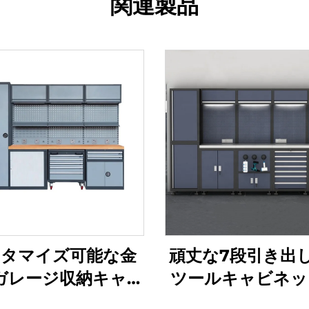
関連製品
タマイズ可能な金
頑丈な7段引き出
ガレージ収納キャビ
ツールキャビネッ
ト メカニック作業
き出し付き作業台