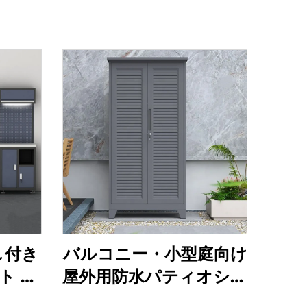
し付き
バルコニー・小型庭向け
ト 引
屋外用防水パティオシェ
 ガレ
ッド 園芸道具収納小屋