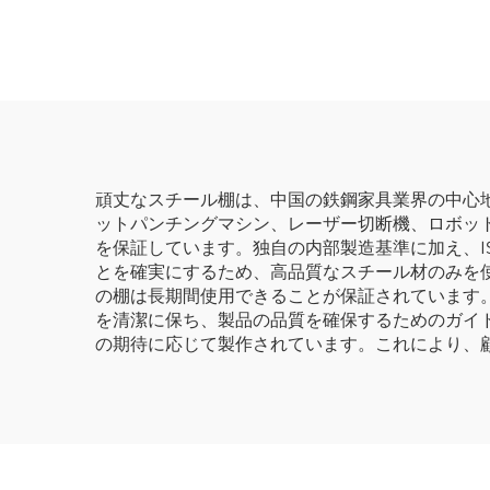
ルボックスキャビネッ
台整
ト カート pegboard付
キャ
き金属製ツールキャビ
ェ
ネット 車のワークショ
ップ用
頑丈なスチール棚は、中国の鉄鋼家具業界の中心
ットパンチングマシン、レーザー切断機、ロボッ
を保証しています。独自の内部製造基準に加え、
とを確実にするため、高品質なスチール材のみを
の棚は長期間使用できることが保証されています
を清潔に保ち、製品の品質を確保するためのガイ
の期待に応じて製作されています。これにより、