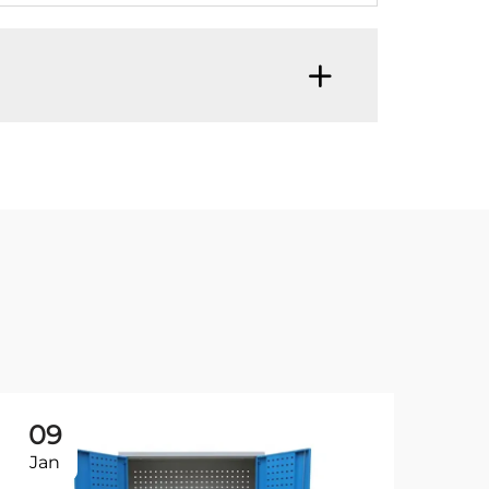
09
1
Jan
Ja