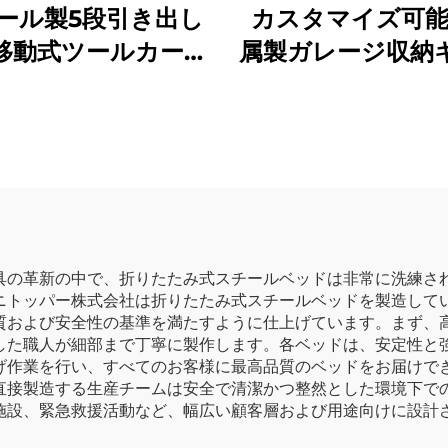
ール製5段引き出し
カスタマイズ可
移動式ツールカート
属製ガレージ収納
車修理用工具収納メ
ネット メカニッ
ナンス用メカニッ
台整理システム 
属ツーリー キャビ
キャビネット ツ
ネット
ェストキャビネ
具の革新の中で、折りたたみ式スチールベッドは非常に洗練さ
ニトッパー株式会社は折りたたみ式スチールベッドを製造してい
質および安全性の基準を満たすように仕上げています。まず、
した職人が細部まで丁寧に製作します。各ベッドは、安定性と
げ作業を行い、すべてのお客様に最高品質のベッドをお届けでき
直接製造する生産チームは安全で清潔かつ整然とした環境下で
施設、緊急救援活動など、幅広い顧客層および用途向けに設計