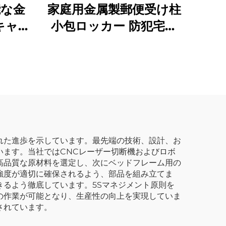
能な金
家庭用金属製郵便受け柱
キャビ
小包ロッカー 防犯宅配
ク作業
ボックス 屋外盗難防止
壁面用
配送キャビネット
ールチ
ット
れた進歩を示しています。最先端の技術、設計、お
ます。当社ではCNCレーザー切断機およびロボ
高品質な原材料を選定し、次にベッドフレーム用の
強度が適切に確保されるよう、部品を組み立てま
るよう徹底しています。5Sマネジメント原則を
の作業が可能となり、生産性の向上を実現していま
されています。