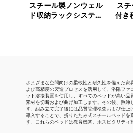
スチール製ノンウェル
スチ
ド収納ラックシステム
付き
調整可能な中量級金属棚
自動
倉庫およびガレージ用
ンテ
ク金
さまざまな空間向けの柔軟性と耐久性を備えた家
よび高精度の製造プロセスを活用して、洛陽ファ
ット溶接装置を使用し、すべてのベッドが高い品
素材を切断および曲げ加工します。その後、熟練
す。組み立て完了後には品質管理検査および仕上
導入することで、折りたたみ式スチールベッドを
す。これらのベッドは教育機関、ホスピタリティ