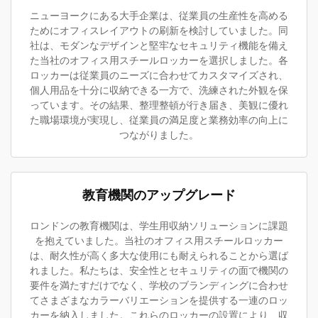
ニューヨークにある大手企業は、従業員の生産性を高める
ためにオフィスレイアウトの刷新を検討していました。同
社は、モダンなデザインと堅牢なセキュリティ機能を備え
た当社のオフィス用スチールロッカーを選択しました。各
ロッカーは従業員のニーズに合わせてカスタマイズされ、
個人用品を十分に収納できる一方で、洗練された外観を保
っています。その結果、整理整頓が行き届き、美観に優れ
た職場環境が実現し、従業員の満足度と業務効率の向上に
つながりました。
教育機関のアップグレード
ロンドンの教育機関は、学生用収納ソリューションに課題
を抱えていました。当社のオフィス用スチールロッカー
は、耐久性が高く多大な使用にも耐えられることから選ば
れました。私たちは、安全性とセキュリティの面で機関の
要件を満たすだけでなく、学校のブランディングに合わせ
てさまざまなカラーバリエーションを提供する一連のロッ
カーを納入しました。これらのロッカーの設置により、収