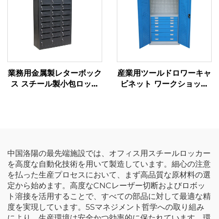
クショップ用
業務用金属製レターボック
産業用ツールドロワーキャ
ス スチール製小包ロッカ
ビネット ワークショップ
ー 屋外・庭用壁付け郵
用メタルツールクローゼッ
便・小包収納ボックス キ
ト ガレージショップ用高
ャビネット
さのあるツール収納キャビ
ネット 7段引き出し付き
中国洛陽の最先端施設では、オフィス用スチールロッカー
を高度な自動化技術を用いて製造しています。細心の注意
を払った生産プロセスにおいて、まず高品質な原材料の選
定から始めます。高度なCNCレーザー切断およびロボッ
ト溶接を活用することで、すべての部品に対して最適な精
度を実現しています。5Sマネジメント哲学への取り組み
により、生産環境は安全かつ効率的に保たれています。環