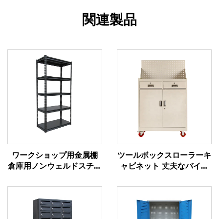
関連製品
ワークショップ用金属棚
ツールボックスローラーキ
倉庫用ノンウェルドスチー
ャビネット 丈夫なバイク
ルラック 超市陳列棚 ベラ
用トロリー ツールボック
ンダ雑貨収納ラック
スキャビネット カート
pegboard付き金属製ツー
ルキャビネット 車のワー