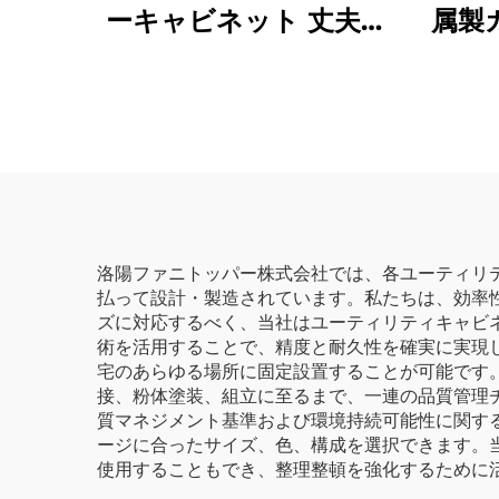
ーキャビネット 丈夫な
属製
バイク用トロリー ツー
ネッ
ルボックスキャビネッ
台整
ト カート pegboard付
キャ
き金属製ツールキャビ
ェ
ネット 車のワークショ
ップ用
洛陽ファニトッパー株式会社では、各ユーティリ
払って設計・製造されています。私たちは、効率
ズに対応するべく、当社はユーティリティキャビ
術を活用することで、精度と耐久性を確実に実現
宅のあらゆる場所に固定設置することが可能です
接、粉体塗装、組立に至るまで、一連の品質管理
質マネジメント基準および環境持続可能性に関す
ージに合ったサイズ、色、構成を選択できます。
使用することもでき、整理整頓を強化するために