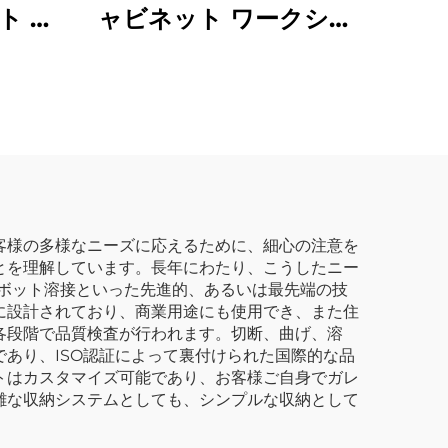
ト 引
ャビネット ワークショ
 ガレ
ップ用メタルツールク
ネット
ローゼット ガレージシ
ルボッ
ョップ用高さのあるツ
ツール
ール収納キャビネット 7
ト
段引き出し付き
客様の多様なニーズに応えるために、細心の注意を
とを理解しています。長年にわたり、こうしたニー
ボット溶接といった先進的、あるいは最先端の技
に設計されており、商業用途にも使用でき、また住
各段階で品質検査が行われます。切断、曲げ、溶
あり、ISO認証によって裏付けられた国際的な品
トはカスタマイズ可能であり、お客様ご自身でガレ
雑な収納システムとしても、シンプルな収納として