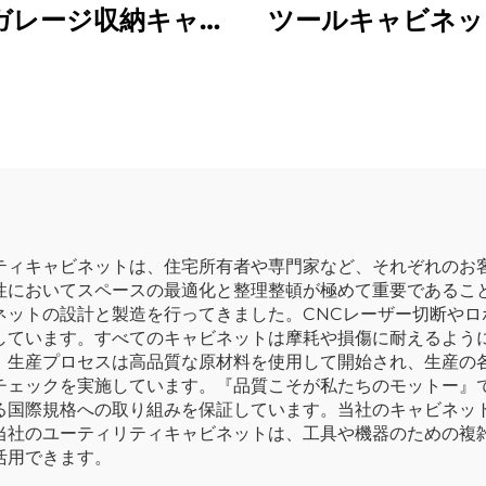
ガレージ収納キャビ
ツールキャビネッ
ト メカニック作業
き出し付き作業台
理システム 壁面用
ージ収納キャビ
ビネット ツールチ
移動式金属製ツー
ストキャビネット
クス トラック用
キャビネッ
ティキャビネットは、住宅所有者や専門家など、それぞれのお
性においてスペースの最適化と整理整頓が極めて重要であるこ
ネットの設計と製造を行ってきました。CNCレーザー切断やロ
しています。すべてのキャビネットは摩耗や損傷に耐えるよう
。生産プロセスは高品質な原材料を使用して開始され、生産の
チェックを実施しています。『品質こそが私たちのモットー』で
る国際規格への取り組みを保証しています。当社のキャビネッ
当社のユーティリティキャビネットは、工具や機器のための複
活用できます。