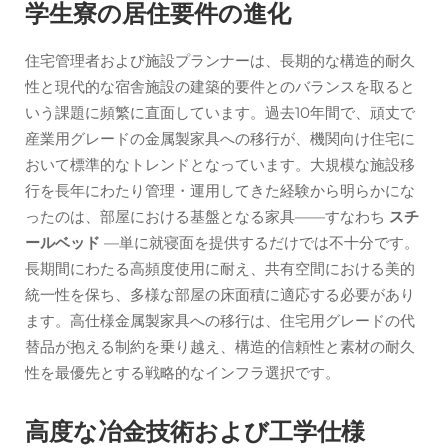
学生寮の居住要件の進化
住宅管理者および施設プランナーは、長期的な構造的耐久
性と現代的な宿舎施設の建築的要件とのバランスを取ると
いう課題に頻繁に直面しています。過去10年間で、頑丈で
産業用グレードの金属製家具への移行が、機関向け住宅に
おいて標準的なトレンドとなっています。大規模な施設移
行を長年にわたり管理・運用してきた経験から明らかにな
ったのは、部屋における基盤となる家具——すなわち
スチ
ールベッド
—単に就寝面を提供するだけでは不十分です。
長期間にわたる高頻度使用に耐え、共有空間における美的
統一性を保ち、多様な部屋の床面積に適応する必要があり
ます。高仕様金属製家具への移行は、住宅用グレードの代
替品が抱える制約を乗り越え、構造的信頼性と素材の耐久
性を最優先とする戦略的なインフラ選択です。
高度な冶金技術および工学仕様