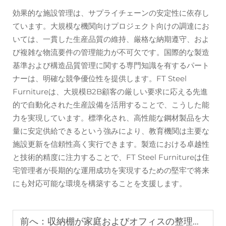
効果的な施設管理は、サプライチェーンの安定性に依存し
ています。大規模な機関向けプロジェクト向けの調達にお
いては、一貫した生産品質の維持、厳格な納期遵守、およ
び複雑な物流要件の管理能力が不可欠です。国際的な製造
基準および構造品質管理に関する専門知識を有するパート
ナーは、明確な競争優位性を提供します。FT Steel
Furnitureは、大規模B2B顧客の厳しい要求に応える先進
的で自動化された生産設備を活用することで、こうした能
力を実現しています。標準化され、高性能な鋼材製品を大
量に安定供給できるという強みにより、教育機関は主要な
施設更新を信頼性高く実行できます。製造における卓越性
と技術的精度に注力することで、FT Steel Furnitureは住
宅管理者が長期的な運用成功を実現するための堅牢で将来
にも対応可能な環境を構築することを支援します。
前へ：
収納棚が家庭およびオフィスの整理整頓において重要な理由