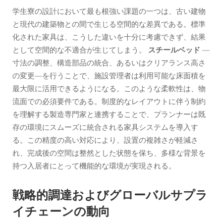
学生寮の設計において最も根強い課題の一つは、古い建物
と現代の建築物との間で生じる空間的な差異である。標準
化された家具は、こうした違いを十分に考慮できず、結果
として空間的な不適合が生じてしまう。
スチールベッド
—
寸法の調整、構造部品の統合、あるいはクリアランス高さ
の変更—を行うことで、施設管理者は利用可能な床面積を
最大限に活用できるようになる。このような柔軟性は、物
流面での必須要件である。制度的なレイアウトに伴う制約
を理解する製造専門家と連携することで、プランナーは既
存の環境にスムーズに統合される家具システムを導入す
る。この精度の高い対応により、設置の複雑さが軽減さ
れ、完成後の空間は整然とした状態を保ち、多様な背景を
持つ入居者にとって機能的な環境が実現される。
戦略的調達およびグローバルサプラ
イチェーンの動向