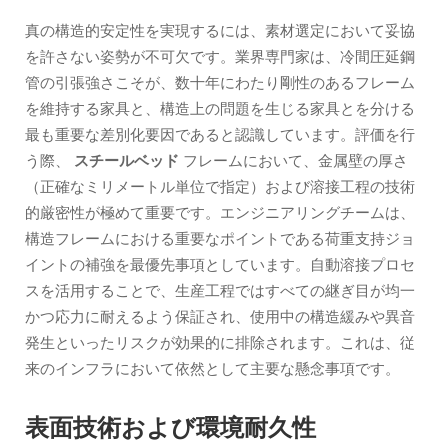
真の構造的安定性を実現するには、素材選定において妥協
を許さない姿勢が不可欠です。業界専門家は、冷間圧延鋼
管の引張強さこそが、数十年にわたり剛性のあるフレーム
を維持する家具と、構造上の問題を生じる家具とを分ける
最も重要な差別化要因であると認識しています。評価を行
う際、
スチールベッド
フレームにおいて、金属壁の厚さ
（正確なミリメートル単位で指定）および溶接工程の技術
的厳密性が極めて重要です。エンジニアリングチームは、
構造フレームにおける重要なポイントである荷重支持ジョ
イントの補強を最優先事項としています。自動溶接プロセ
スを活用することで、生産工程ではすべての継ぎ目が均一
かつ応力に耐えるよう保証され、使用中の構造緩みや異音
発生といったリスクが効果的に排除されます。これは、従
来のインフラにおいて依然として主要な懸念事項です。
表面技術および環境耐久性