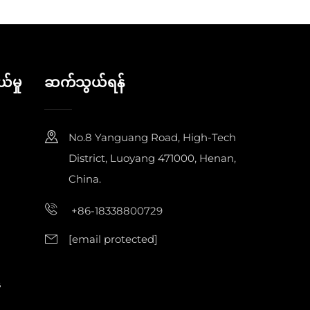
်မှု
ဆက်သွယ်ရန်
No.8 Yanguang Road, High-Tech
District, Luoyang 471000, Henan,
China.
+86-18338800729
[email protected]
်