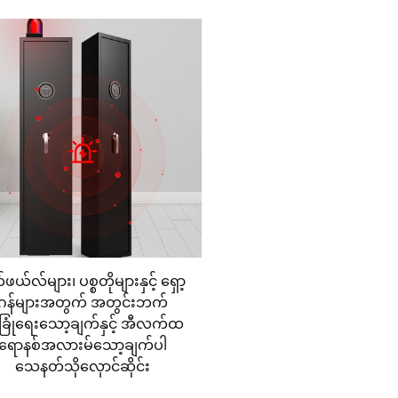
က်ဖယ်လ်များ၊ ပစ္စတိုများနှင့် ရှော့
ဂန်များအတွက် အတွင်းဘက်
ံခြုံရေးသော့ချက်နှင့် အီလက်ထ
ရောနစ်အလားမ်သော့ချက်ပါ
သေနတ်သိုလှောင်ဆိုင်း