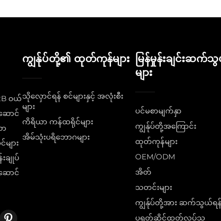
ကျွန်ုပ်တို့၏ ထုတ်ကုန်များ
မြန်မှုန်းချင်းဆက်သွယ
များ
သိုလှောင်ရန် စင်များနှင့် အလုံးစီး
2B ဝယ်
များ
ပင်မစာမျက်နှာ
းဆောင်
ကိရိယာ ကန်ထရိုင်များ
ကျွန်ုပ်တို့အကြောင်း
ော
အိမ်သုံးပရိဘောဂများ
ထုတ်ကုန်များ
င်များ
OEM/ODM
းချုပ်
အိတ်
းဆောင်
သတင်းများ
ကျွန်ုပ်တို့အား ဆက်သွယ်ရန
ပရုတ်ဆိုင်ထုတ်လုပ်သူ