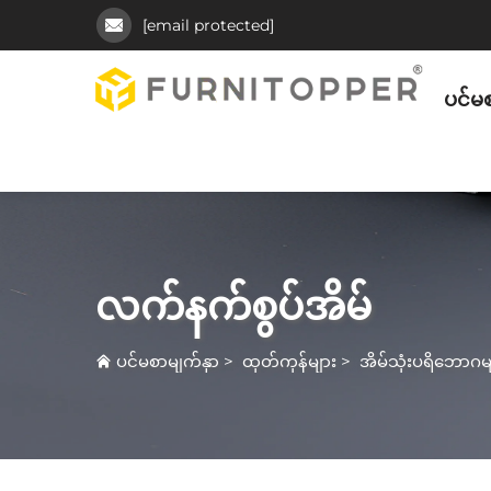
[email protected]
ပင်မစ
လက်နက်စွပ်အိမ်
ပင်မစာမျက်နှာ
>
ထုတ်ကုန်များ
>
အိမ်သုံးပရိဘောဂမ