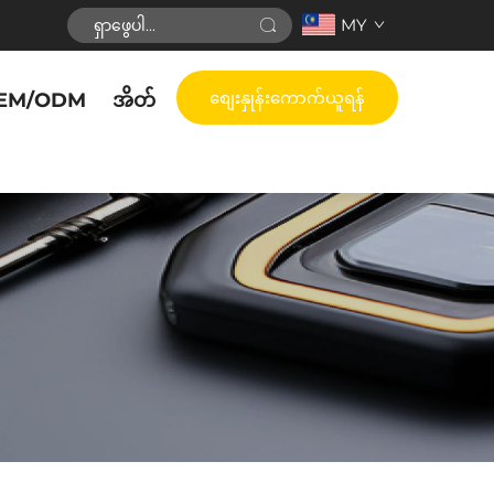
MY
စျေးနှုန်းကောက်ယူရန်
EM/ODM
အိတ်