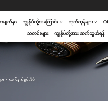
ာမျက်နှာ
ကျွန်ုပ်တို့အကြောင်း
ထုတ်ကုန်များ
O
သတင်းများ
ကျွန်ုပ်တို့အား ဆက်သွယ်ရန်
ျား
>
လက်နက်စွပ်အိမ်