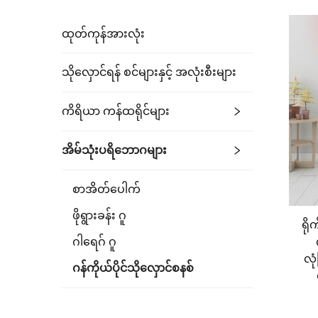
ထုတ်ကုန်အားလုံး
သိုလှောင်ရန် စင်များနှင့် အလုံးစီးများ
ကိရိယာ ကန်ထရိုင်များ
အိမ်သုံးပရိဘောဂများ
စာအိတ်ပေါက်
ဖိုရွားခန်း ဂူ
ရို
ဂါရေဂ် ဂူ
လု
ဂန်ကိုယ်ပိုင်သိုလှောင်စနစ်