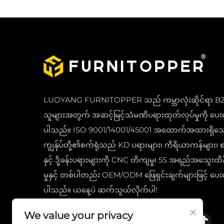
LUOYANG FURNITOPPER သည် ကမ္ဘာလုံးဆိုင်ရာ B
သူများအတွက် အဆင့်မြင့်သံမဏိပရားထုတ်လုပ်မှုကို ပေ
ပါသည်။ ISO 9001/14001/45001 အထောက်အထားရှိသ
ကျွန်ုပ်တို့၏စက်ရုံသည် KD ပရားများ၊ ကိရိယာကန်များ၊ စ
နှင့် ဒို့ခန်းပရားများကို CNC တိကျမှု၊ 5S အရည်အသွေးထိန်
မှုနှင့် တစ်ပါတည်း OEM/ODM ဖြေရှင်းချက်များဖြင့် ပေ
ပါသည်။ ယနေ့ပဲ ဆက်သွယ်လိုက်ပါ!
We value your privacy