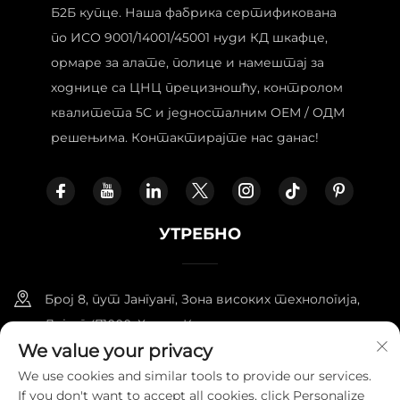
Б2Б купце. Наша фабрика сертификована
по ИСО 9001/14001/45001 нуди КД шкафце,
ормаре за алате, полице и намештај за
ходнице са ЦНЦ прецизношћу, контролом
квалитета 5С и једносталним ОЕМ / ОДМ
решењима. Контактирајте нас данас!
УТРЕБНО
Број 8, пут Јангуанг, Зона високих технологија,
Лојанг 471000, Хенан, Кина.
We value your privacy
+86-18338800729
We use cookies and similar tools to provide our services.
If you don't want to accept all cookies, click Personalize