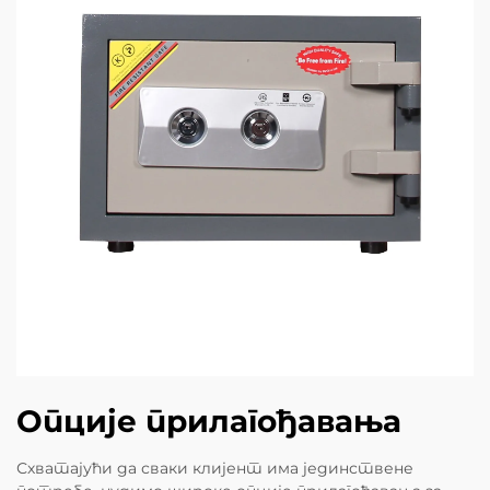
Опције прилагођавања
Схватајући да сваки клијент има јединствене