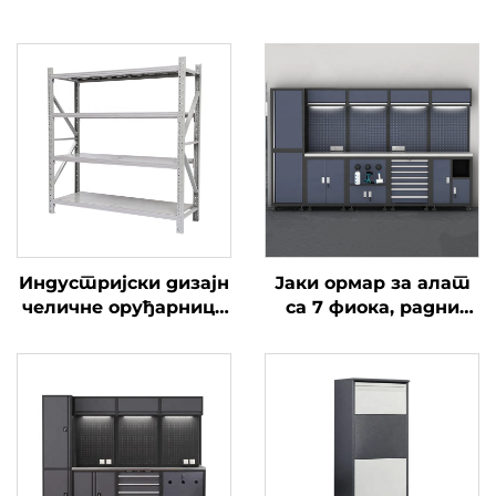
Индустријски дизајн
Јаки ормар за алат
челичне оруђарнице
са 7 фиока, радни
без вијака, полица за
сто са фиокама,
складиште, система
ормар за
оруђарница за
складиштење у
гаражу, метална
гаражи, метална
полица средњег
алатница на
капацитета
точковима,
алатница за