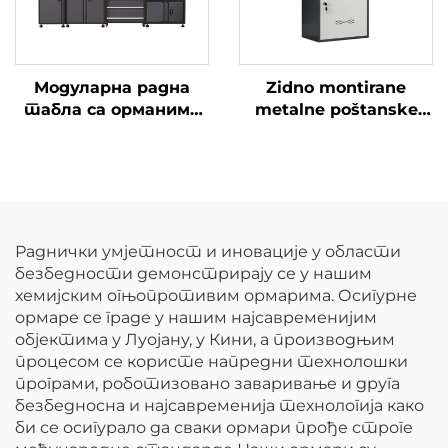
прикључно возило
Модуларна радна
Zidno montirane
табла са орманима
metalne poštanske
за алат, високо
kutije sa kutijom za
издржљив систем
isporuku, vremenski
радног стола за
otporni sigurnosni
гаражу, универзална
orman za skladištenje
радна станица за
paketa sa
аутомобилску
kombinacionom
Раднички умјетност и иновације у области
радионицу
bravom
безбедности демонстрирају се у нашим
хемијским огњопротивим ормарима. Осигурне
ормаре се граде у нашим најсавременијим
објектима у Луојану, у Кини, а производњим
процесом се користе напредни технолошки
програми, роботизовано заваривање и друга
безбедносна и најсавременија технологија како
би се осигурало да сваки ормари прође строге