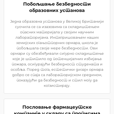
Побољшање безбедности
образовних установа
Једна образовна установа у Великој Британији
суочила се са изазовима са складиштењем
опасних материјала у својим научним
лабораторијама. Интегришовањем наших
хемијских огањотпорних ормара, школа је
побољшала своје мере безбедности. Ови
ормари су обезбеђивали сигурно складиштење
које је штитило од потенцијалних избијања
пожара, осигурајући безбедност студената и
особља. Поред тога, естетички дизајн ормара
добро се спаја са лабораторијском средином,
показујући да безбедност и стил могу да
когзистирају.
Пословање фармацеутске
компаније у складу са прописима