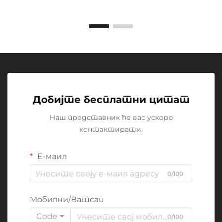
Добијте бесплатни цитат
Наш представник ће вас ускоро
контактирати.
Е-маил
0/100
Мобилни/Ватсап
Code
0/100