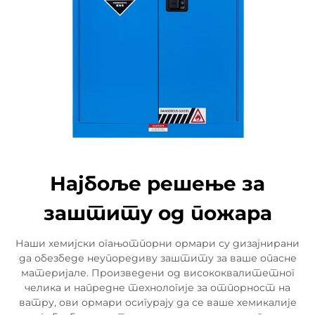
Најбоље решење за
заштиту од пожара
Наши хемијски огањотпорни ормари су дизајнирани
да обезбеде неупоредиву заштиту за ваше опасне
материјале. Произведени од висококвалитетног
челика и напредне технологије за отпорност на
ватру, ови ормари осигурају да се ваше хемикалије