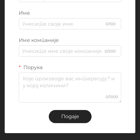
Име
0/100
Име компаније
0/200
Порука
0/1000
Подаје