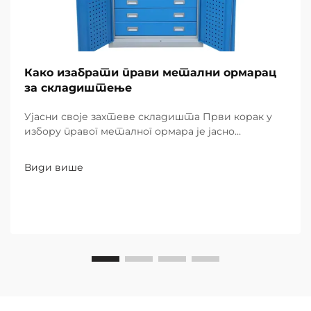
Како изабрати прави метални ормарац
за складиштење
Ујасни своје захтеве складишта Први корак у
избору правог металног ормара је јасно
дефинисати специфичне потребе вашег
складишта. Почни идентификујући врсте
Види више
предмета које треба складиштити, било да су
то мали делови, алати...