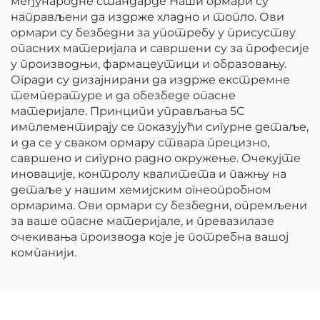
међународне стандарде Наши ормари су
направљени да издрже хладно и топло. Ови
ормари су безбедни за употребу у присуству
опасних материјала и савршени су за професије
у производњи, фармацеутици и образовању.
Огради су дизајнирани да издрже екстремне
температуре и да обезбеде опасне
материјале. Принципи управљања 5С
имплементирају се показујући сигурне детаље,
и да се у сваком ормару ствара прецизно,
савршено и сигурно радно окружење. Очекујте
иновације, контролу квалитета и пажњу на
детаље у нашим хемијским огнеопробном
ормарима. Ови ормари су безбедни, опремљени
за ваше опасне материјале, и превазилазе
очекивања производа које је потребна вашој
компанији.