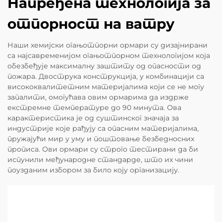
Напређена технологија за
отпорност на ватру
Наши хемијски огањотпорни ормари су дизајнирани
са најсавременијом огањотпорном технологијом која
обезбеђује максималну заштиту од опасности од
пожара. Двострука конструкција, у комбинацији са
висококвалитетним материјалима који се не могу
запалити, омогућава овим ормарима да издрже
екстремне температуре до 90 минута. Ова
карактеристика је од суштинског значаја за
индустрије које рађују са опасним материјалима,
пружајући мир у уму и поштовање безбедносних
прописа. Ови ормари су строго тестирани да би
испунили међународне стандарде, што их чини
поузданим избором за било коју организацију.