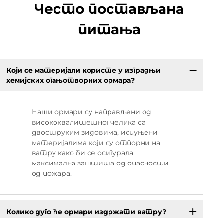
Често постављана
питања
Који се материјали користе у изградњи
хемијских огањотворних ормара?
Наши ормари су направљени од
висококвалитетног челика са
двоструким зидовима, испуњени
материјалима који су отпорни на
ватру како би се осигурала
максимална заштита од опасности
од пожара.
Колико дуго ће ормари издржати ватру?