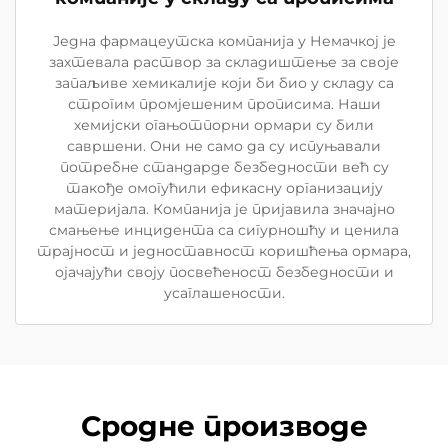
Једна фармацеутска компанија у Немачкој је
захтевала раствор за складиштење за своје
запаљиве хемикалије који би био у складу са
строгим промјешеним прописима. Наши
хемијски огањотпорни ормари су били
савршени. Они не само да су испуњавали
потребне стандарде безбедности већ су
такође омогућили ефикасну организацију
материјала. Компанија је пријавила значајно
смањење инцидента са сигурношћу и ценила
трајност и једноставност коришћења ормара,
ојачајући своју посвећеност безбедности и
усаглашености.
Сродне производе