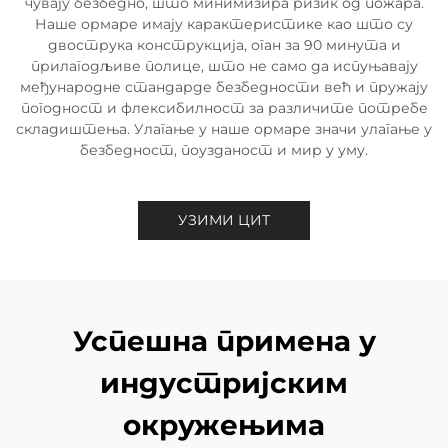
чувају безбедно, што минимизира ризик од пожара.
Наше ормаре имају карактеристике као што су
двострука конструкција, оган за 90 минута и
прилагодљиве полице, што не само да испуњавају
међународне стандарде безбедности већ и пружају
погодност и флексибилност за различите потребе
складиштења. Улагање у наше ормаре значи улагање у
безбедност, поузданост и мир у уму.
УЗИМИ ЦИТ
Успешна примена у
индустријским
окружењима