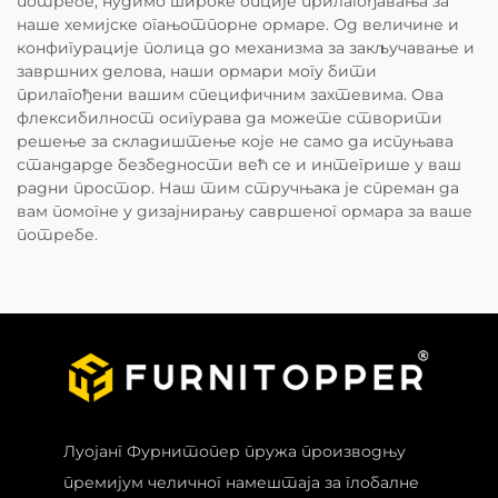
потребе, нудимо широке опције прилагођавања за
наше хемијске огањотпорне ормаре. Од величине и
конфигурације полица до механизма за закључавање и
завршних делова, наши ормари могу бити
прилагођени вашим специфичним захтевима. Ова
флексибилност осигурава да можете створити
решење за складиштење које не само да испуњава
стандарде безбедности већ се и интегрише у ваш
радни простор. Наш тим стручњака је спреман да
вам помогне у дизајнирању савршеног ормара за ваше
потребе.
Луојанг Фурнитопер пружа производњу
премијум челичног намештаја за глобалне