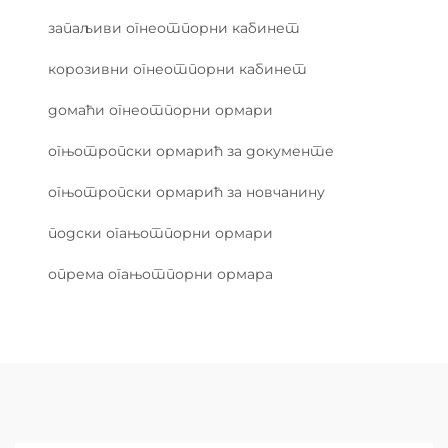
запаљиви огнеотпорни кабинет
корозивни огнеотпорни кабинет
домаћи огнеотпорни ормари
огњотропски ормарић за документе
огњотропски ормарић за новчанину
подски огањотпорни ормари
опрема огањотпорни ормара