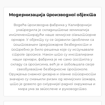
Модернизација производног објекта
Водећа производна фабрика у Калифорнији
унапредила је складиштење хемикалија
имплементирајући наше хемијске огањотпорне
ормаре. У објекту су се појавили проблеми са
поштовањем предпожарне безбедности и
потребно је било решења које су испуњавале
строге прописе. Након што су инсталирани
наши ормари, фабрика је не само постигла у
складу са прописима, већ је и побољшала своје
свеобухватне безбедносне протоколе.
Оружјења снажног дизајна и оганне отпорности
значајно су смањили ризик од хемијских пожара,
што је довело до сигурнијег радног окружења и
мира ума за запослене и руководство.