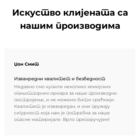
Искуство клијената са
нашим производима
Џон Смит
Изванредни квалитет и безбедност
Недавно смо купили неколико хемијских
огањотпорних ормара за наше производно
постројење, и не можемо бити срећнији.
Квалитет је изванредан, и они пружају
сигурност која нам је потребна за наше
опасне материјале. Врло препоручујем!