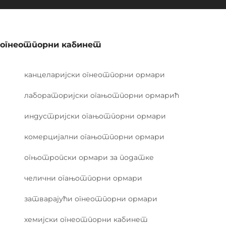
огнеотпорни кабинет
канцеларијски огнеотпорни ормари
лабораторијски огањотпорни ормарић
индустријски огањотпорни ормари
комерцијални огањотпорни ормари
огњотропски ормари за податке
челични огањотпорни ормари
затварајући огнеотпорни ормари
хемијски огнеотпорни кабинет