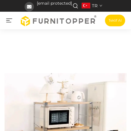
[email protected]
TR
Teklif Al