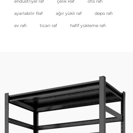
endüstriyel raf
çelik Raf
ofis rafı
ayarlabilir Raf
ağır yükli raf
depo rafı
ev rafı
ticari raf
hafif yükleme rafı