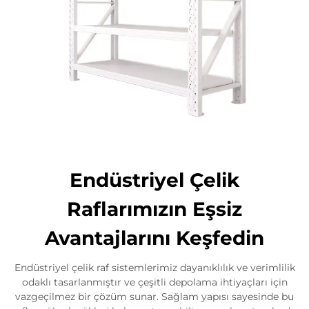
Endüstriyel Çelik
Raflarımızın Eşsiz
Avantajlarını Keşfedin
Endüstriyel çelik raf sistemlerimiz dayanıklılık ve verimlilik
odaklı tasarlanmıştır ve çeşitli depolama ihtiyaçları için
vazgeçilmez bir çözüm sunar. Sağlam yapısı sayesinde bu