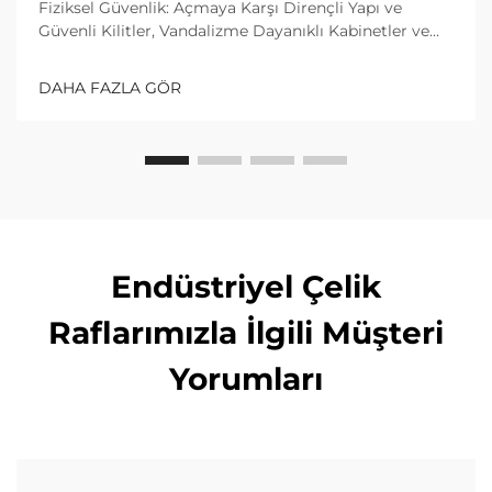
Fiziksel Güvenlik: Açmaya Karşı Dirençli Yapı ve
Güvenli Kilitler, Vandalizme Dayanıklı Kabinetler ve
Takviyeli Çelik İskeleler. İyi bir paket kutusu, içeri
girmeye çalışan kişilerden korunmak için güçlü bir
DAHA FAZLA GÖR
korumaya ihtiyaç duyar. Çoğu sektör kılavuzu,
kutuların...
Endüstriyel Çelik
Raflarımızla İlgili Müşteri
Yorumları