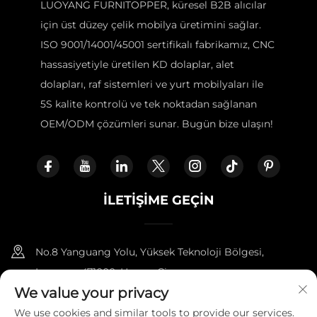
LUOYANG FURNITOPPER, küresel B2B alıcılar
için üst düzey çelik mobilya üretimini sağlar.
ISO 9001/14001/45001 sertifikalı fabrikamız, CNC
hassasiyetiyle üretilen KD dolaplar, alet
dolapları, raf sistemleri ve yurt mobilyaları ile
5S kalite kontrolü ve tek noktadan sağlanan
OEM/ODM çözümleri sunar. Bugün bize ulaşın!
İLETIŞIME GEÇIN
No.8 Yanguang Yolu, Yüksek Teknoloji Bölgesi,
Luoyang 471000, Henan, Çin.
We value your privacy
+86-18338800729
We use cookies and similar tools to provide our services.