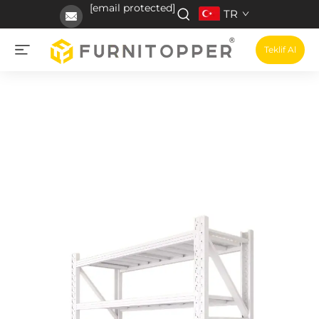
[email protected]
TR
Teklif Al