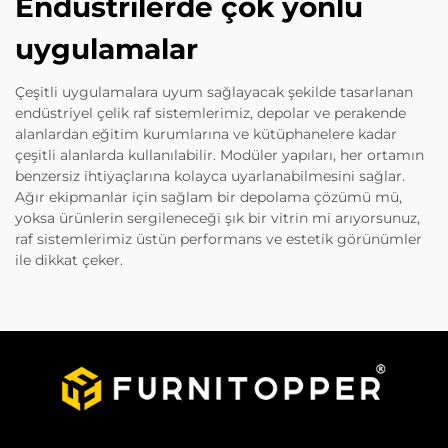
Endüstrilerde çok yönlü
uygulamalar
Çeşitli uygulamalara uyum sağlayacak şekilde tasarlanan
endüstriyel çelik raf sistemlerimiz, depolar ve perakende
alanlardan eğitim kurumlarına ve kütüphanelere kadar
çeşitli alanlarda kullanılabilir. Modüler yapıları, her ortamın
benzersiz ihtiyaçlarına kolayca uyarlanabilmesini sağlar.
Ağır ekipmanlar için sağlam bir depolama çözümü mü,
yoksa ürünlerin sergileneceği şık bir vitrin mi arıyorsunuz,
raf sistemlerimiz üstün performans ve estetik görünümler
ile dikkat çeker.