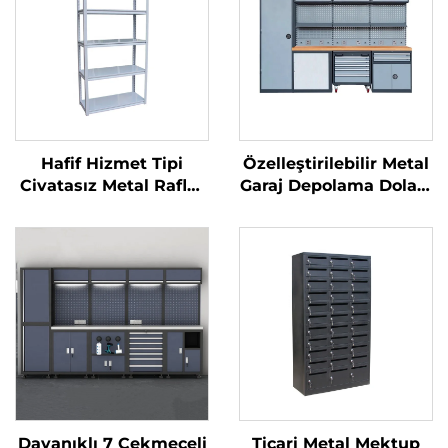
Hafif Hizmet Tipi
Özelleştirilebilir Metal
Civatasız Metal Raflar
Garaj Depolama Dolabı
Depo Çelik Katlanır
Teknisyen Tezgahı
Raf Garaj Rafı
Organizasyon Sistemi
Süpermarket Gösterim
Duvar Dolabı Araç
Standı Mağaza Rafları
Takımı Dolabı
Dayanıklı 7 Çekmeceli
Ticari Metal Mektup