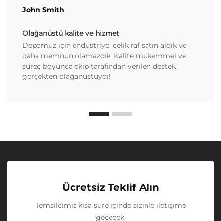
John Smith
Olağanüstü kalite ve hizmet
Depomuz için endüstriyel çelik raf satın aldık ve
daha memnun olamazdık. Kalite mükemmel ve
süreç boyunca ekip tarafından verilen destek
gerçekten olağanüstüydı!
Ücretsiz Teklif Alın
Temsilcimiz kısa süre içinde sizinle iletişime
geçecek.