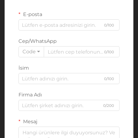
E-posta
0/100
Cep/WhatsApp
Code
0/100
İsim
0/100
Firma Adı
0/200
Mesaj