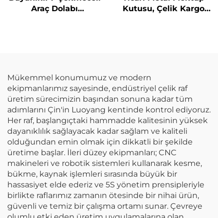
Araç Dolabı
Kutusu, Çelik Kargo
Çekmecelerli Garaj
Kilitli Dolabı, Bahçe
Depolama Dolabı
Duvarı Dış Mekân
Hareketli Metal Araç
Posta Paketi Kutusu
Kutusu Römorklu Araç
Dolabı
Dolabı
Mükemmel konumumuz ve modern
ekipmanlarımız sayesinde, endüstriyel çelik raf
üretim sürecimizin başından sonuna kadar tüm
adımlarını Çin'in Luoyang kentinde kontrol ediyoruz.
Her raf, başlangıçtaki hammadde kalitesinin yüksek
dayanıklılık sağlayacak kadar sağlam ve kaliteli
olduğundan emin olmak için dikkatli bir şekilde
üretime başlar. İleri düzey ekipmanları; CNC
makineleri ve robotik sistemleri kullanarak kesme,
bükme, kaynak işlemleri sırasında büyük bir
hassasiyet elde ederiz ve 5S yönetim prensipleriyle
birlikte raflarımız zamanın ötesinde bir nihai ürün,
güvenli ve temiz bir çalışma ortamı sunar. Çevreye
olumlu etki eden üretim uygulamalarına olan