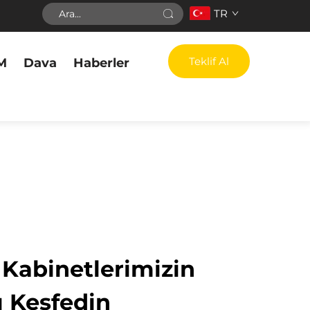
TR
Teklif Al
M
Dava
Haberler
 Kabinetlerimizin
ı Keşfedin