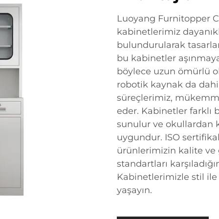
Luoyang Furnitopper C
kabinetlerimiz dayanıklı
bulundurularak tasarlan
bu kabinetler aşınmaya
böylece uzun ömürlü ol
robotik kaynak da dahi
süreçlerimiz, mükemmel
eder. Kabinetler farklı
sunulur ve okullardan k
uygundur. ISO sertifik
ürünlerimizin kalite v
standartları karşıladığ
Kabinetlerimizle stil i
yaşayın.