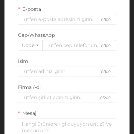
E-posta
0/100
Cep/WhatsApp
Code
0/100
İsim
0/100
Firma Adı
0/200
Mesaj