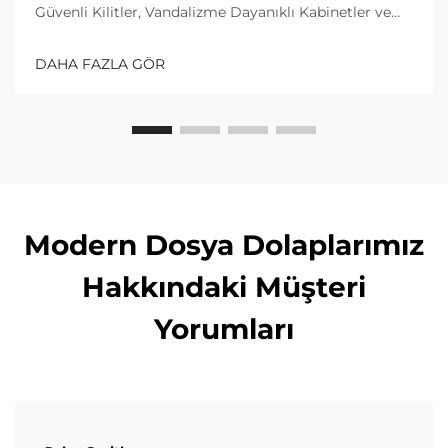
Güvenli Kilitler, Vandalizme Dayanıklı Kabinetler ve
Takviyeli Çelik İskeleler. İyi bir paket kutusu, içeri
girmeye çalışan kişilerden korunmak için güçlü bir
DAHA FAZLA GÖR
korumaya ihtiyaç duyar. Çoğu sektör kılavuzu,
kutuların...
Modern Dosya Dolaplarımız
Hakkındaki Müşteri
Yorumları