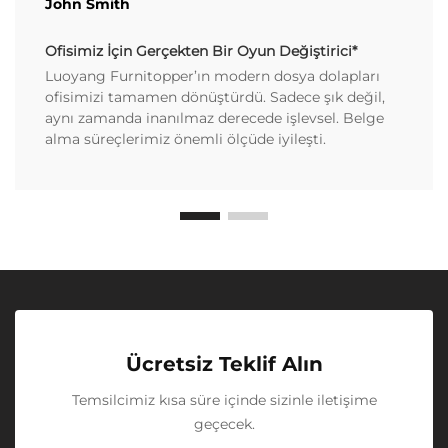
John Smith
Ofisimiz İçin Gerçekten Bir Oyun Değiştirici*
Luoyang Furnitopper’ın modern dosya dolapları
ofisimizi tamamen dönüştürdü. Sadece şık değil,
aynı zamanda inanılmaz derecede işlevsel. Belge
alma süreçlerimiz önemli ölçüde iyileşti.
Ücretsiz Teklif Alın
Temsilcimiz kısa süre içinde sizinle iletişime
geçecek.