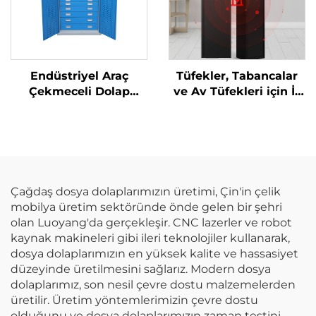
Endüstriyel Araç
Tüfekler, Tabancalar
Çekmeceli Dolap
ve Av Tüfekleri için İç
Atölye Metal Araç
Güvenlik Kutulu ve
Dolabı Garaj Mağaza 7
Elektronik Alarm Kilitli
Çekmeceli Uzun Araç
Silah Dolabı
Saklama Dolabı
Çağdaş dosya dolaplarımızın üretimi, Çin'in çelik
mobilya üretim sektöründe önde gelen bir şehri
olan Luoyang'da gerçekleşir. CNC lazerler ve robot
kaynak makineleri gibi ileri teknolojiler kullanarak,
dosya dolaplarımızın en yüksek kalite ve hassasiyet
düzeyinde üretilmesini sağlarız. Modern dosya
dolaplarımız, son nesil çevre dostu malzemelerden
üretilir. Üretim yöntemlerimizin çevre dostu
olduğunu ve dosya dolaplarımızın zaman testini