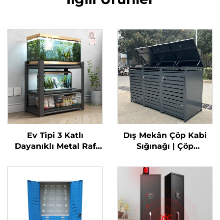
Ev Tipi 3 Katlı
Dış Mekân Çöp Kabi
Dayanıklı Metal Raf
Sığınağı | Çöp
Ünitesi Demir Rafağ
Tenekeleri İçin Güvenli
Metal Çerçeveli
ve Hava Koşullarına
Akvaryum Standı
Dayanıklı Saklama
Çelik Balık Tankı
Standı