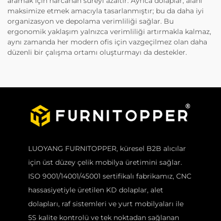
aramak için harcanan süreyi azaltır. Ayrıca dolaplar, alanı
maksimize etmek amacıyla tasarlanmıştır; bu da daha iyi
organizasyon ve depolama verimliliği sağlar. Bu
ergonomik yaklaşım yalnızca verimliliği artırmakla kalmaz,
aynı zamanda her modern ofis için vazgeçilmez olan daha
düzenli bir çalışma ortamı oluşturmayı da destekler.
LUOYANG FURNITOPPER, küresel B2B alıcılar
için üst düzey çelik mobilya üretimini sağlar.
ISO 9001/14001/45001 sertifikalı fabrikamız, CNC
hassasiyetiyle üretilen KD dolaplar, alet
dolapları, raf sistemleri ve yurt mobilyaları ile
5S kalite kontrolü ve tek noktadan sağlanan