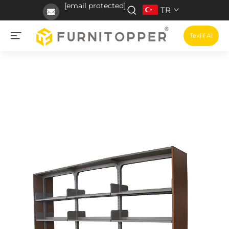
[email protected]
TR
Teklif Al