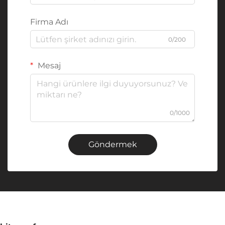
Firma Adı
0/200
Mesaj
0/1000
Göndermek