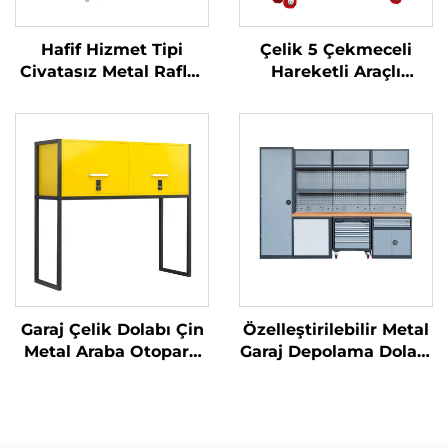
Hafif Hizmet Tipi
Çelik 5 Çekmeceli
Civatasız Metal Raflar
Hareketli Araçlı
Depo Çelik Katlanır
Onarım Aracı
Raf Garaj Rafı
Depolama Bakım
Süpermarket Gösterim
Teknisyen Metal Araba
Standı Mağaza Rafları
Dolabı
Garaj Çelik Dolabı Çin
Özelleştirilebilir Metal
Metal Araba Otopark
Garaj Depolama Dolabı
Kutusu Kaput Üstü
Teknisyen Tezgahı
Metal Depolama
Organizasyon Sistemi
Dolabı
Duvar Dolabı Araç
Takımı Dolabı