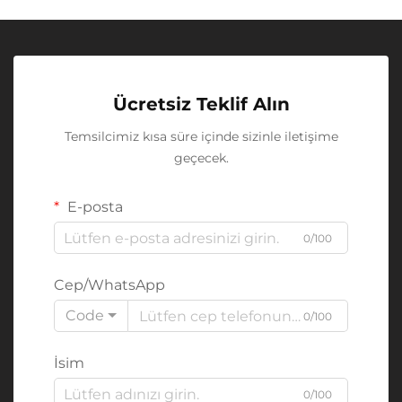
Ücretsiz Teklif Alın
Temsilcimiz kısa süre içinde sizinle iletişime
geçecek.
E-posta
0/100
Cep/WhatsApp
Code
0/100
İsim
0/100