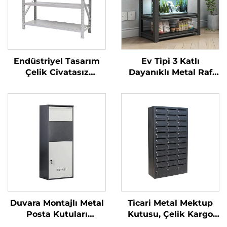
Endüstriyel Tasarım
Ev Tipi 3 Katlı
Çelik Civatasız
Dayanıklı Metal Raf
Depolama Rafı Depo
Ünitesi Demir Rafağ
Raf Sistemi Garaj
Metal Çerçeveli
Rafları Metal Orta Yük
Akvaryum Standı
Kapasiteli Raf
Çelik Balık Tankı
Standı
Duvara Montajlı Metal
Ticari Metal Mektup
Posta Kutuları
Kutusu, Çelik Kargo
Teslimat Kutulu, Hava
Kilitli Dolabı, Bahçe