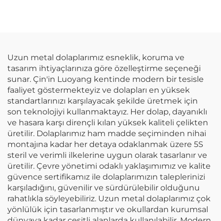
Koşullarına Dayanıklı
Duvarı Dış Mekân
Kombinasyonlu Kilitli
Posta Paketi Kutusu
Güvenli Paket
Dolabı
Depolama Dolabı
Uzun metal dolaplarımız esneklik, koruma ve
tasarım ihtiyaçlarınıza göre özelleştirme seçeneği
sunar. Çin'in Luoyang kentinde modern bir tesisle
faaliyet göstermekteyiz ve dolapları en yüksek
standartlarınızı karşılayacak şekilde üretmek için
son teknolojiyi kullanmaktayız. Her dolap, dayanıklı
ve hasara karşı dirençli kılan yüksek kaliteli çelikten
üretilir. Dolaplarımız ham madde seçiminden nihai
montajına kadar her detaya odaklanmak üzere 5S
steril ve verimli ilkelerine uygun olarak tasarlanır ve
üretilir. Çevre yönetimi odaklı yaklaşımımız ve kalite
güvence sertifikamız ile dolaplarımızın taleplerinizi
karşıladığını, güvenilir ve sürdürülebilir olduğunu
rahatlıkla söyleyebiliriz. Uzun metal dolaplarımız çok
yönlülük için tasarlanmıştır ve okullardan kurumsal
dünyaya kadar çeşitli alanlarda kullanılabilir. Modern