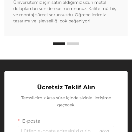
Üniversitemiz için satın aldığımız uzun metal
dolaplardan son derece memnunuz. Kalite müthiş
ve montaj süreci sorunsuzdu. Öğrencilerimiz
tasarımı ve işlevselliği çok beğeniyor!
Ücretsiz Teklif Alın
Temsilcimiz kısa süre içinde sizinle iletişime
geçecek.
E-posta
0/100