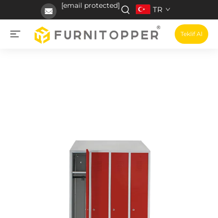
[email protected]
TR
Teklif Al