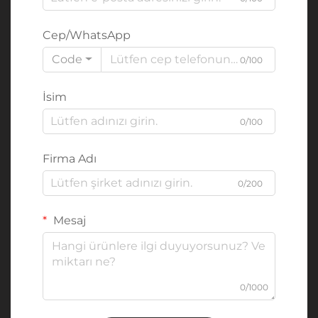
Cep/WhatsApp
Code
0/100
İsim
0/100
Firma Adı
0/200
Mesaj
0/1000