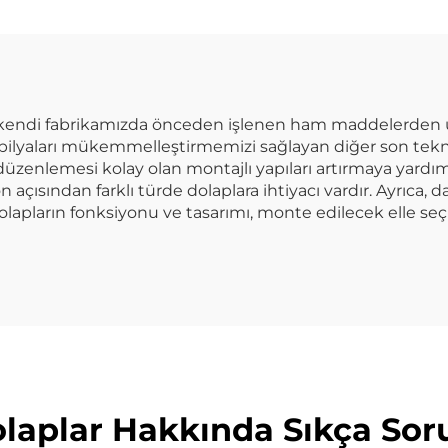
lik Balık Tankı
Çalışma Tezgahı
Standı
Dolabı Atöly
endi fabrikamızda önceden işlenen ham maddelerden üretilir
bilyaları mükemmelleştirmemizi sağlayan diğer son teknol
üzenlemesi kolay olan montajlı yapıları artırmaya yardım
 açısından farklı türde dolaplara ihtiyacı vardır. Ayrıca, d
lapların fonksiyonu ve tasarımı, monte edilecek elle seçil
laplar Hakkında Sıkça Sor