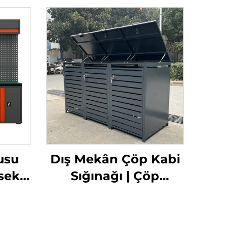
usu
Dış Mekân Çöp Kabi
sek
Sığınağı | Çöp
iyel
Tenekeleri İçin
tal
Güvenli ve Hava
ine
Koşullarına Dayanıklı