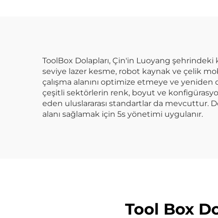
Sistemi Metal
Çe
Katlanır Raflar
ToolBox Dolapları, Çin'in Luoyang şehrindeki k
seviye lazer kesme, robot kaynak ve çelik mo
çalışma alanını optimize etmeye ve yeniden d
çeşitli sektörlerin renk, boyut ve konfigürasyon
eden uluslararası standartlar da mevcuttur. Do
alanı sağlamak için 5s yönetimi uygulanır.
Tool Box Do