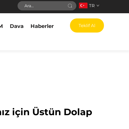
TR
Teklif Al
M
Dava
Haberler
nız için Üstün Dolap