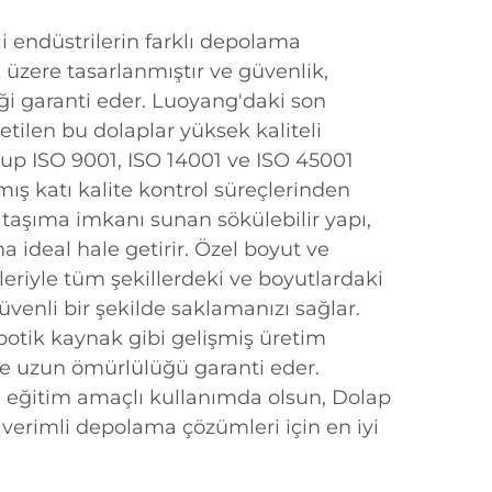
tli endüstrilerin farklı depolama
k üzere tasarlanmıştır ve güvenlik,
liği garanti eder. Luoyang'daki son
etilen bu dolaplar yüksek kaliteli
lup ISO 9001, ISO 14001 ve ISO 45001
mış katı kalite kontrol süreçlerinden
 taşıma imkanı sunan sökülebilir yapı,
a ideal hale getirir. Özel boyut ve
eriyle tüm şekillerdeki ve boyutlardaki
güvenli bir şekilde saklamanızı sağlar.
otik kaynak gibi gelişmiş üretim
 ve uzun ömürlülüğü garanti eder.
da eğitim amaçlı kullanımda olsun, Dolap
e verimli depolama çözümleri için en iyi