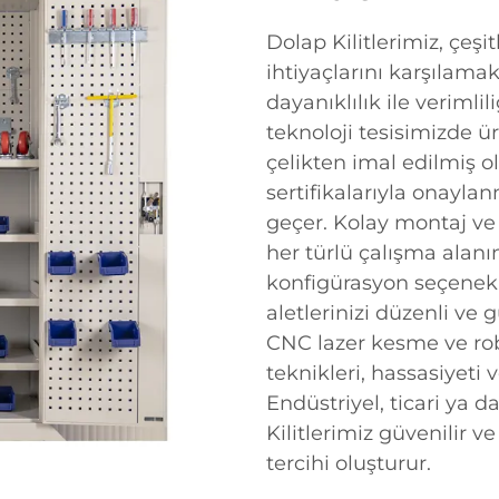
Dolap Kilitlerimiz, çeşi
ihtiyaçlarını karşılama
dayanıklılık ile verimli
teknoloji tesisimizde ür
çelikten imal edilmiş o
sertifikalarıyla onaylan
geçer. Kolay montaj ve
her türlü çalışma alanın
konfigürasyon seçenekl
aletlerinizi düzenli ve 
CNC lazer kesme ve rob
teknikleri, hassasiyeti
Endüstriyel, ticari ya 
Kilitlerimiz güvenilir v
tercihi oluşturur.