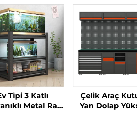
Ev Tipi 3 Katlı
Çelik Araç Kut
anıklı Metal Raf
Yan Dolap Yük
tesi Demir Rafağ
Kaliteli Endüstr
etal Çerçeveli
Araç Dolabı Me
varyum Standı
Modüler Komb