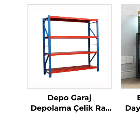
Depo Garaj
Depolama Çelik Raf
Day
Sistemi Ağır Hizmet
Üni
Tipi Uzun Açılım
M
Çelik Palet Raf
Ak