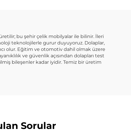
 Araç
Saklama
e
; bu şehir çelik mobilyalar ile bilinir. İleri
oji teknolojilerle gurur duyuyoruz. Dolaplar,
cı olur. Eğitim ve otomotiv dahil olmak üzere
ayanıklılık ve güvenlik açısından dolapları test
miş bileşenler kadar iyidir. Temiz bir üretim
ulan Sorular