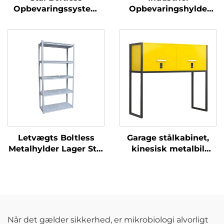
Opbevaringssystem
Opbevaringshylde
Justerbare
Lager Heavy Duty
Mellemtynde
Metal Stål Hyldestativ
Metalhylde til Lager
Garage Hylde
og Garage
Justerbart Metal
Hyldeenhed til
Værksted
Letvægts Boltless
Garage stålkabinet,
Metalhylder Lager Stål
kinesisk metalbil
Stablestativ Garage
parkeringskabinet,
Hylde Supermarked
kasse over bilens
Udstillingsstativ
motorhjelm,
Butikshylder
metalopbevaringsskab
Når det gælder sikkerhed, er mikrobiologi alvorligt