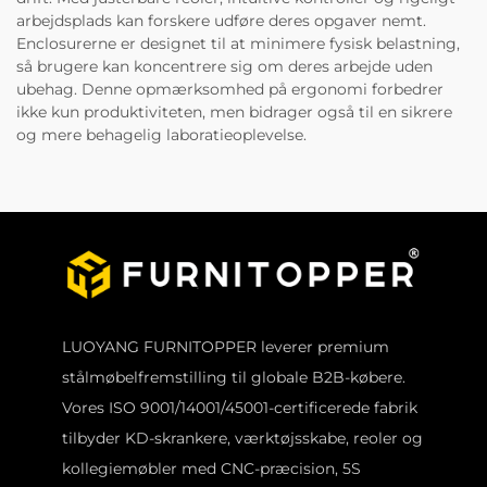
arbejdsplads kan forskere udføre deres opgaver nemt.
Enclosurerne er designet til at minimere fysisk belastning,
så brugere kan koncentrere sig om deres arbejde uden
ubehag. Denne opmærksomhed på ergonomi forbedrer
ikke kun produktiviteten, men bidrager også til en sikrere
og mere behagelig laboratieoplevelse.
LUOYANG FURNITOPPER leverer premium
stålmøbelfremstilling til globale B2B-købere.
Vores ISO 9001/14001/45001-certificerede fabrik
tilbyder KD-skrankere, værktøjsskabe, reoler og
kollegiemøbler med CNC-præcision, 5S