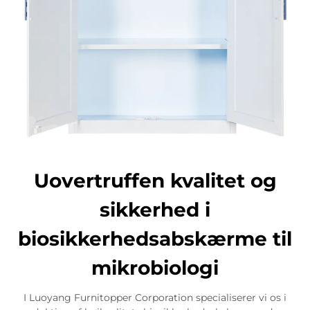
Uovertruffen kvalitet og
sikkerhed i
biosikkerhedsabskærme til
mikrobiologi
I Luoyang Furnitopper Corporation specialiserer vi os i