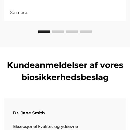
dit lagers specifikke behov. Start med at identificere
de typer genstande, der skal opbevares – om det er
Se mere
små dele, værktøjer...
Kundeanmeldelser af vores
biosikkerhedsbeslag
Dr. Jane Smith
Eksepsjonel kvalitet og ydeevne