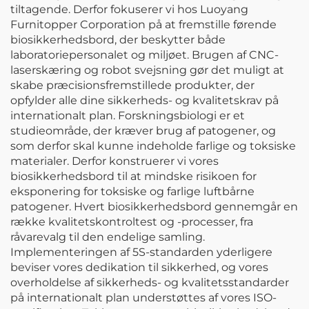
tiltagende. Derfor fokuserer vi hos Luoyang
Furnitopper Corporation på at fremstille førende
biosikkerhedsbord, der beskytter både
laboratoriepersonalet og miljøet. Brugen af CNC-
laserskæring og robot svejsning gør det muligt at
skabe præcisionsfremstillede produkter, der
opfylder alle dine sikkerheds- og kvalitetskrav på
internationalt plan. Forskningsbiologi er et
studieområde, der kræver brug af patogener, og
som derfor skal kunne indeholde farlige og toksiske
materialer. Derfor konstruerer vi vores
biosikkerhedsbord til at mindske risikoen for
eksponering for toksiske og farlige luftbårne
patogener. Hvert biosikkerhedsbord gennemgår en
række kvalitetskontroltest og -processer, fra
råvarevalg til den endelige samling.
Implementeringen af 5S-standarden yderligere
beviser vores dedikation til sikkerhed, og vores
overholdelse af sikkerheds- og kvalitetsstandarder
på internationalt plan understøttes af vores ISO-