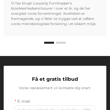
Vi har brugt Luoyang Furnitopper's
biosikkerhedsenclosurer i over et år, og de har
overgået vores forventninger. Kvaliteten er
fremragende, og vi føler os trygge ved at udføre
vores mikrobiologiske forskning i et sikkert miljø.
Få et gratis tilbud
Vores repræsentant vil kontakte dig snart.
E-mail
0/100