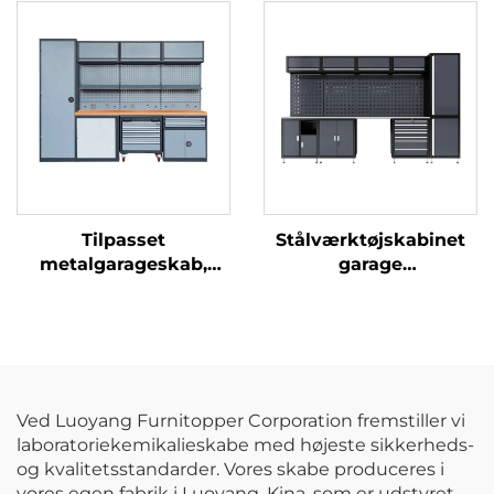
bilreparation,
kasse over bilens
opbevaring af værktøj,
motorhjelm,
vedligeholdelsesmekaniker,
metalopbevaringsskab
metalværktøjsvogn,
kabinet
Tilpasset
Stålværktøjskabinet
metalgarageskab,
garage
mekanikers
laboratoriearbejdsbænk,
arbejdsbænk,
garagebænk, kraftig
organisationsystem,
metal kombineret
vægskab,
arbejdsstation,
værktøjskiste, kabinet
værktøjsværksted
skab, kabinet
Ved Luoyang Furnitopper Corporation fremstiller vi
laboratoriekemikalieskabe med højeste sikkerheds-
og kvalitetsstandarder. Vores skabe produceres i
vores egen fabrik i Luoyang, Kina, som er udstyret