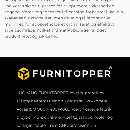
kan vores skabe tilpasses for at optimere sikkerhed og
adgang. Vores engagement i tilpasning forbedrer ikke kun
skabenes funktionalitet, men giver også laboratorier
mulighed for at opretholde et organiseret og effektivt
arbejdsområde, hvilket ultimativt bidrager til øget
produktivitet og sikkerhed.
LUOYANG FURNITOPPER leverer premium
stålmøbelfremstilling til globale B2B-købere.
Vores ISO 9001/14001/45001-certificerede fabrik
tilbyder KD-skrankere, værktøjsskabe, reoler og
kollegiemøbler med CNC-præcision, 5S