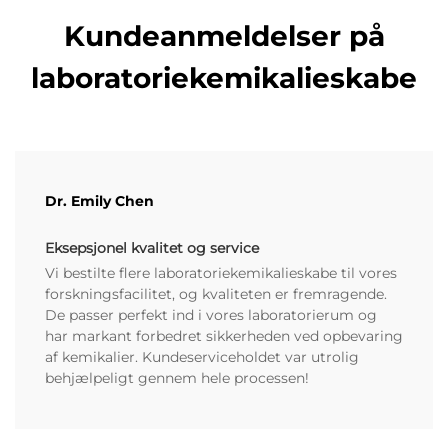
Kundeanmeldelser på
laboratoriekemikalieskabe
Dr. Emily Chen
Eksepsjonel kvalitet og service
Vi bestilte flere laboratoriekemikalieskabe til vores
forskningsfacilitet, og kvaliteten er fremragende.
De passer perfekt ind i vores laboratorierum og
har markant forbedret sikkerheden ved opbevaring
af kemikalier. Kundeserviceholdet var utrolig
behjælpeligt gennem hele processen!