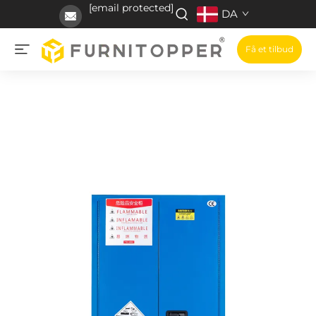
[email protected]
DA
Få et tilbud