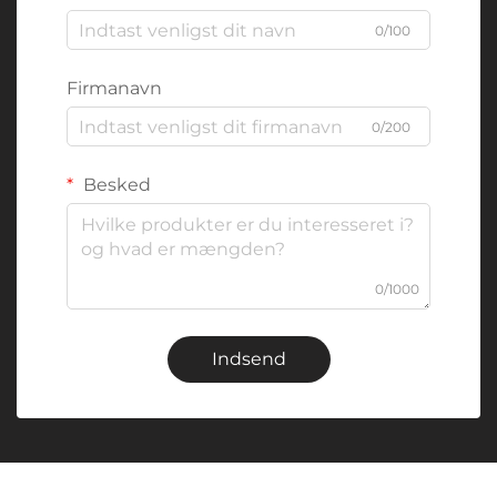
0/100
Firmanavn
0/200
Besked
0/1000
Indsend