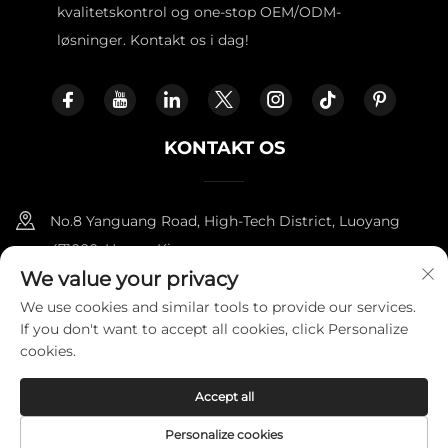
kvalitetskontrol og one-stop OEM/ODM-
løsninger. Kontakt os i dag!
KONTAKT OS
No.8 Yanguang Road, High-Tech District, Luoyang
471000, Henan, Kina.
We value your privacy
+86-18338800729
We use cookies and similar tools to provide our services.
If you don't want to accept all cookies, click Personalize
[email protected]
cookies.
Accept all
Copyright © 2025 af LUOYANG FURNITOPPER IMPORT AND
EXPORT TRADING CO., LTD.
Privatlivspolitik
Personalize cookies