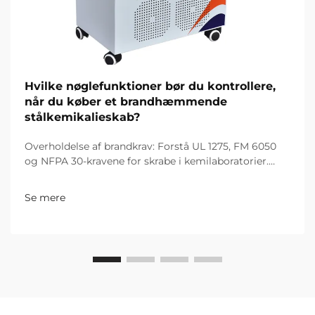
Hvilke nøglefunktioner bør du kontrollere,
når du køber et brandhæmmende
stålkemikalieskab?
Overholdelse af brandkrav: Forstå UL 1275, FM 6050
og NFPA 30-kravene for skrabe i kemilaboratorier.
Hvorfor UL 1275- og FM 6050-certificering er
vigtigere end generiske 'brandbestandige' påstande.
Se mere
Mange generiske "brandbestandige" mærkater
derude har faktisk ikke...