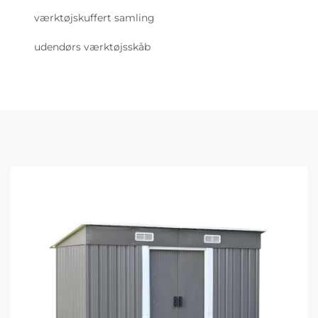
værktøjskuffert samling
udendørs værktøjsskåb