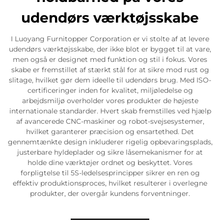
udendørs værktøjsskabe
I Luoyang Furnitopper Corporation er vi stolte af at levere
udendørs værktøjsskabe, der ikke blot er bygget til at vare,
men også er designet med funktion og stil i fokus. Vores
skabe er fremstillet af stærkt stål for at sikre mod rust og
slitage, hvilket gør dem ideelle til udendørs brug. Med ISO-
certificeringer inden for kvalitet, miljøledelse og
arbejdsmiljø overholder vores produkter de højeste
internationale standarder. Hvert skab fremstilles ved hjælp
af avancerede CNC-maskiner og robot-svejsesystemer,
hvilket garanterer præcision og ensartethed. Det
gennemtænkte design inkluderer rigelig opbevaringsplads,
justerbare hyldeplader og sikre låsemekanismer for at
holde dine værktøjer ordnet og beskyttet. Vores
forpligtelse til 5S-ledelsesprincipper sikrer en ren og
effektiv produktionsproces, hvilket resulterer i overlegne
produkter, der overgår kundens forventninger.