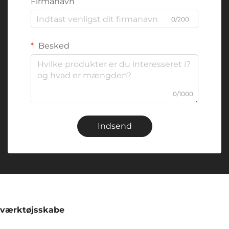
Firmanavn
0/200
Besked
0/1000
Indsend
værktøjsskabe