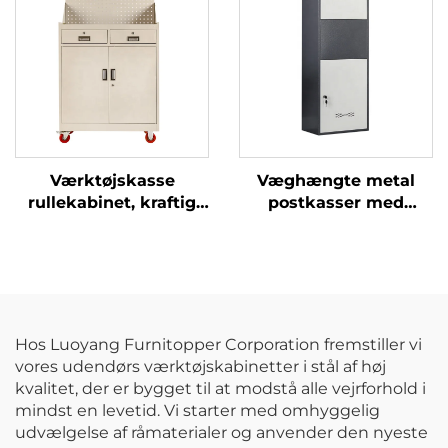
Køkkenmøbel Stål
Mellemtynde Hylde
Opbevaringshylde
Rack
Værktøjskasse
Væghængte metal
rullekabinet, kraftig
postkasser med
motorcykelvogn,
leveringsboks, vejrfast
værktøjskasse
sikker opbevaring til
kabinet, vogn,
pakker med
metalværktøjskabinet
kombinationslås
med pilleplade til
bilværksted
Hos Luoyang Furnitopper Corporation fremstiller vi
vores udendørs værktøjskabinetter i stål af høj
kvalitet, der er bygget til at modstå alle vejrforhold i
mindst en levetid. Vi starter med omhyggelig
udvælgelse af råmaterialer og anvender den nyeste