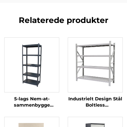
Relaterede produkter
5-lags Nem-at-
Industrielt Design Stål
sammenbygge
Boltless
Metalstål
Opbevaringsstativ
Hjemmekontor
Hylde Lagerstativ
Bogreol Rack
Garagehylder Metal