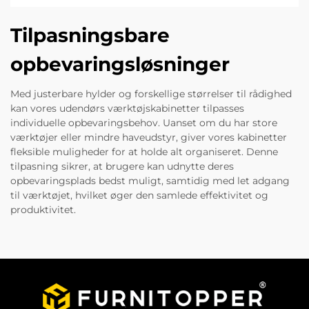
Tilpasningsbare
opbevaringsløsninger
Med justerbare hylder og forskellige størrelser til rådighed
kan vores udendørs værktøjskabinetter tilpasses
individuelle opbevaringsbehov. Uanset om du har store
værktøjer eller mindre haveudstyr, giver vores kabinetter
fleksible muligheder for at holde alt organiseret. Denne
tilpasning sikrer, at brugere kan udnytte deres
opbevaringsplads bedst muligt, samtidig med let adgang
til værktøjet, hvilket øger den samlede effektivitet og
produktivitet.