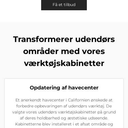
Få et tilbud
Transformerer udendørs
områder med vores
værktøjskabinetter
Opdatering af havecenter
Et anerkendt havecenter i Californien ønskede at
forbedre opbevaringen af udendørs værktøj. De
valgte vores udendørs værktøjskabinetter på grund
af deres holdbarhed og æstetiske udseende.
Kabinetterne blev installeret i et afsat område og