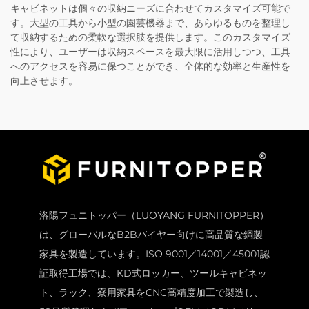
キャビネットは個々の収納ニーズに合わせてカスタマイズ可能で
す。大型の工具から小型の園芸機器まで、あらゆるものを整理し
て収納するための柔軟な選択肢を提供します。このカスタマイズ
性により、ユーザーは収納スペースを最大限に活用しつつ、工具
へのアクセスを容易に保つことができ、全体的な効率と生産性を
向上させます。
洛陽フュニトッパー（LUOYANG FURNITOPPER）
は、グローバルなB2Bバイヤー向けに高品質な鋼製
家具を製造しています。ISO 9001／14001／45001認
証取得工場では、KD式ロッカー、ツールキャビネッ
ト、ラック、寮用家具をCNC高精度加工で製造し、