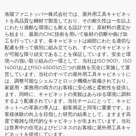
クショップ用
洛陽ファニトッパー株式会社では、屋外用工具キャビネッ
トを高品質な鋼材で製造しており、その耐久性は一生以上
にわたり過酷な環境にも耐える設計です。原材料の選定か
ら始まり、最新のCNC技術を用いて板材の切断や曲げ加
工を行っています。各キャビネットは細部にわたる適切な
配慮を持って個別に組み立てられ、すべてのキャビネット
が可能な限り頑丈であることを保証しています。安全と環
境への強い取り組みの一環として、当社はISO 9001、ISO
14001およびISO 45001の三つの規格を完全に実施して運
営しています。当社のすべての屋外用工具キャビネットに
は、調整可能なシェルフとロック機構が装備されており、
家庭用・業務用の両方のお客様に安心感と柔軟性を提供し
ます。同時に、キャビネットの美観はあらゆる環境に調和
するよう配慮されています。当社チームにとって、キャビ
ネットへの革新の導入は、顧客満足と同等に重要です。お
客様体験の向上を目指した研究の結果として、ますます高
度で複雑な現代的なキャビネットが生まれています。当社
は世界中の住宅およびビジネスのお客様に屋外用工具キャ
ビネットを提供しています。