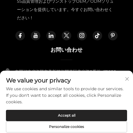
5S品質管理およびワンストップOEM／ODMソリュ
ーションを提供しています。今すぐお問い合わせく
ださい！
お問い合わせ
中国河南省洛陽市高新技術開発区燕光路8番地 471000
We value your privacy
+86-18338800729
We use cookies and similar tools to provide our services.
If you don't want to accept all cookies, click Personalize
[email protected]
cookies.
Accept all
Copyright © 2025 LUOYANG FURNITOPPER IMPORT AND
EXPORT TRADING CO., LTD
プライバシーポリシー
Personalize cookies