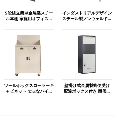
5段組立簡単金属製スチー
インダストリアルデザイン
ル本棚 家庭用オフィス用
スチール製ノンウェルド収
ラック キッチン家具 スチ
納ラック 倉庫用ラック ガ
ール収納棚ラック
レージ用棚 中量級金属棚
ツールボックスローラーキ
壁掛け式金属製郵便受け
ャビネット 丈夫なバイク
配達ボックス付き 耐候性
用トロリー ツールボック
鍵付き（ダイヤルロック）
スキャビネット カート
小包収納キャビネット
pegboard付き金属製ツー
ルキャビネット 車のワー