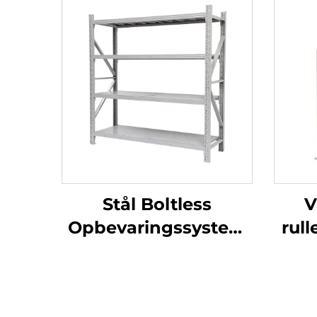
Stål Boltless
V
Opbevaringssystem
rull
Justerbare
mo
Mellemtynde
v
Metalhylde til Lager
k