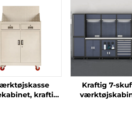
ærktøjskasse
Kraftig 7-skuf
ekabinet, kraftig
værktøjskabi
torcykelvogn,
arbejdsbænk 
ærktøjskasse
skuffer, garage
abinet, vogn,
til opbevarin