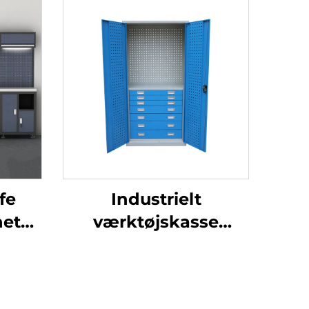
fe
Industrielt
net
værktøjskasse
med
kabinet Værksted
skab
Metalværktøjs skab
g,
Værksted Butik Højt