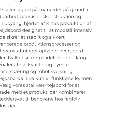
 skiller sig ud på markedet på grund af
dbarhed, præcisionskonstruktion og
 i Luoyang, hjertet af Kinas produktion af
bejdsbord designet til at modstå intensiv
e sikrer et stabilt og sikkert
ancerede produktionsprocesser og
lforanstaltninger opfylder hvert bord
er, hvilket sikrer pålidelighed og lang
rialer af høj kvalitet og nyeste
aserskæring og robot svejsning,
bejdsborde ikke kun er funktionelle, men
 Vælg vores stål værktøjsbord for at
mråde med et produkt, der kombinerer
ræddersyet til behovene hos fagfolk
ustrier.