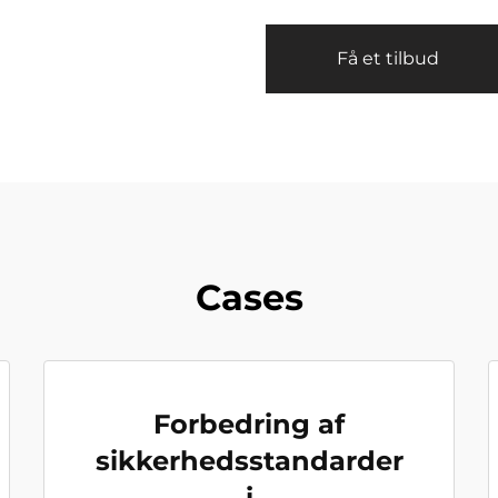
Få et tilbud
Cases
Forbedring af
sikkerhedsstandarder
i