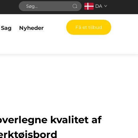
DA
Få et tilbud
Sag
Nyheder
erlegne kvalitet af
ærktøjsbord