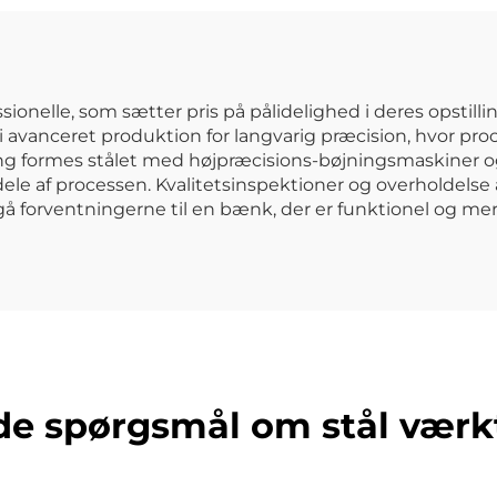
lværktøjskabinet
rullende
d pilleplade til
metalværktøjsk
bilværksted
trailer
værktøjskabi
sionelle, som sætter pris på pålidelighed i deres opstil
avanceret produktion for langvarig præcision, hvor pro
ng formes stålet med højpræcisions-bøjningsmaskiner og
 dele af processen. Kvalitetsinspektioner og overholdels
å forventningerne til en bænk, der er funktionel og me
lede spørgsmål om stål vær