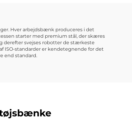
værktøjsopbevaringskabine
asse,
med 7 skuffer
net
linger. Hver arbejdsbænk produceres i det
cessen starter med premium stål, der skæres
 derefter svejses robotter de stærkeste
e af ISO-standarder er kendetegnende for det
re end standard.
ktøjsbænke