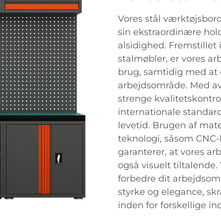
Vores stål værktøjsbord
sin ekstraordinære hol
alsidighed. Fremstillet
stalmøbler, er vores ar
brug, samtidig med at d
arbejdsområde. Med av
strenge kvalitetskontro
internationale standard
levetid. Brugen af mate
teknologi, såsom CNC-l
garanterer, at vores ar
også visuelt tiltalende.
forbedre dit arbejdso
styrke og elegance, sk
inden for forskellige ind