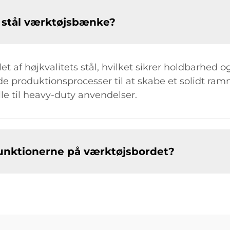
s stål værktøjsbænke?
let af højkvalitets stål, hvilket sikrer holdbarhe
ede produktionsprocesser til at skabe et solidt r
lle til heavy-duty anvendelser.
 funktionerne på værktøjsbordet?