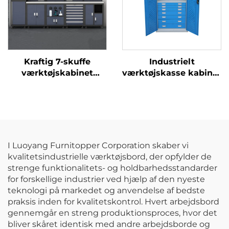
Kraftig 7-skuffe
Industrielt
værktøjskabinet
værktøjskasse kabinet
arbejdsbænk med
Værksted
skuffer, garageskab til
Metalværktøjs skab
opbevaring, rullende
Værksted Butik Højt
metalværktøjskasse,
værktøjsopbevaringskab
trailer
med 7 skuffer
værktøjskabinet
I Luoyang Furnitopper Corporation skaber vi
kvalitetsindustrielle værktøjsbord, der opfylder de
strenge funktionalitets- og holdbarhedsstandarder
for forskellige industrier ved hjælp af den nyeste
teknologi på markedet og anvendelse af bedste
praksis inden for kvalitetskontrol. Hvert arbejdsbord
gennemgår en streng produktionsproces, hvor det
bliver skåret identisk med andre arbejdsborde og