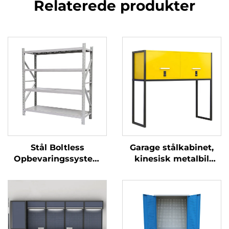
Relaterede produkter
Stål Boltless
Garage stålkabinet,
Opbevaringssystem
kinesisk metalbil
Justerbare
parkeringskabinet,
Mellemtynde
kasse over bilens
Metalhylde til Lager
motorhjelm,
og Garage
metalopbevaringsskab