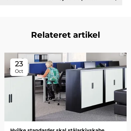
Relateret artikel
23
Oct
Hvilke standarder skal stålarkivskabe