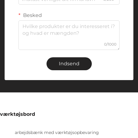
Besked
0/1000
Indsend
værktøjsbord
arbejdsbænk med værktøjsopbevaring