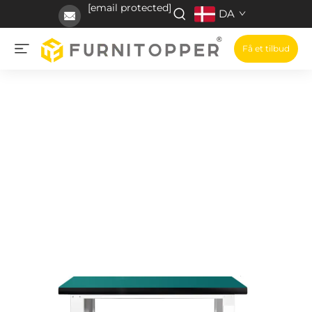
[email protected]
DA
Få et tilbud