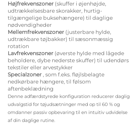
Højfrekvenszoner
(skuffer i øjenhøjde,
udtrækkelsesbare skorakker, hurtig-
tilgængelige buksehængere) til daglige
nødvendigheder
Mellemfrekvenszoner
(justerbare hylde,
udtrækbare tøjbakker) til sæsonmæssig
rotation
Lavfrekvenszoner
(øverste hylde med lågede
beholdere, dybe nederste skuffer) til udendørs
tekstiler eller arvestykker
Specialzoner
, som f.eks. fløjlsbelagte
nedkørbare hængere, til følsom
aftenbeklædning
Denne adfærdstyrede konfiguration reducerer daglig
udvalgstid for tøjudsætninger med op til 60 % og
omdanner passiv opbevaring til en intuitiv udvidelse
af din daglige rutine.