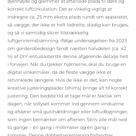
øjenhøjde og glemmer at efterlade plads til døre og
korrekt luftcirkulation. Det er virkelig vigtigt at
indregne ca. 25 mm ekstra plads rundt om apparatet,
så vægge, der ikke er helt lodrette, stadig kan bruges,
og så vi samtidig sikrer tilstrækkelig
luftgennemstrømning. Ifølge undersøgelsen fra 2023
om garderobedesign fandt næsten halvdelen (ca. 42
%) af DIY-entusiasterste denne afgørende detalje helt
i forvejen. Når du tjekker hjørnerne, skal du bruge en
digital vinkelmåler, da de fleste vægge ikke er
retvinklede længere. Hvis de ikke er det, kan nogle
kreative justeringsplader (shims) bringe alt til korrekt
justering. Den bedste tid at tage mål er faktisk om
dagen, når sollyset kommer ind gennem vinduerne
og afslører små gulvhældninger eller loftudbøjninger,
som ingen bemærker om aftenen. Skriv alle mål ned
to gange – én gang i millimeter og én gang i
tommer. Denne dobbeltregistrering forhindrer