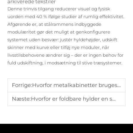
arkiverede tekstiler
Denne trinvis tilgang reducerer visuel og fysisk
uorden med 40 % ifølge studier af rumlig effektivitet.
Afgørende er, at stålrammens indbyggede
modulæritet gør det muligt at genkonfigurere
systemet uden besvær: justér hyldehøjder, udskift
skinner med kurve eller tilføj nye moduler, når
livsstilsbehovene ændrer sig – der er ingen behov for
fuld udskiftning, i modsætning til stive træsystemer.
Forrige:
Hvorfor metalkabinetter bruges bredt i industrielle og kommercielle omgivelser
Næste:
Hvorfor er foldbare hylder en smart opbevaringsløsning for lejere