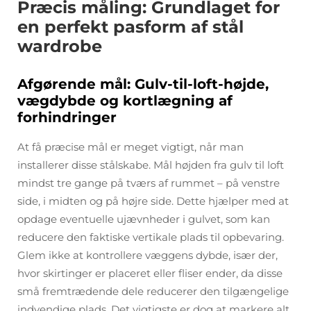
Præcis måling: Grundlaget for
en perfekt pasform af stål
wardrobe
Afgørende mål: Gulv-til-loft-højde,
vægdybde og kortlægning af
forhindringer
At få præcise mål er meget vigtigt, når man
installerer disse stålskabe. Mål højden fra gulv til loft
mindst tre gange på tværs af rummet – på venstre
side, i midten og på højre side. Dette hjælper med at
opdage eventuelle ujævnheder i gulvet, som kan
reducere den faktiske vertikale plads til opbevaring.
Glem ikke at kontrollere væggens dybde, især der,
hvor skirtinger er placeret eller fliser ender, da disse
små fremtrædende dele reducerer den tilgængelige
indvendige plads. Det vigtigste er dog at markere alt,