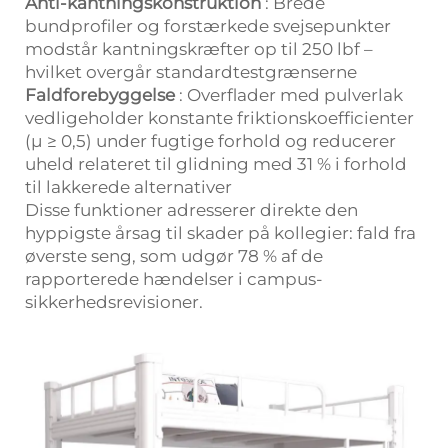
Anti-kantningskonstruktion
: Brede
bundprofiler og forstærkede svejsepunkter
modstår kantningskræfter op til 250 lbf –
hvilket overgår standardtestgrænserne
Faldforebyggelse
: Overflader med pulverlak
vedligeholder konstante friktionskoefficienter
(µ ≥ 0,5) under fugtige forhold og reducerer
uheld relateret til glidning med 31 % i forhold
til lakkerede alternativer
Disse funktioner adresserer direkte den
hyppigste årsag til skader på kollegier: fald fra
øverste seng, som udgør 78 % af de
rapporterede hændelser i campus-
sikkerhedsrevisioner.