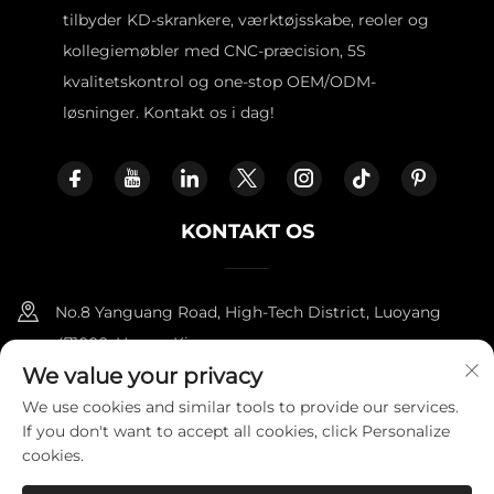
tilbyder KD-skrankere, værktøjsskabe, reoler og
kollegiemøbler med CNC-præcision, 5S
kvalitetskontrol og one-stop OEM/ODM-
løsninger. Kontakt os i dag!
KONTAKT OS
No.8 Yanguang Road, High-Tech District, Luoyang
471000, Henan, Kina.
We value your privacy
+86-18338800729
We use cookies and similar tools to provide our services.
If you don't want to accept all cookies, click Personalize
[email protected]
cookies.