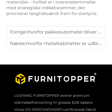
materialer – hvilket er i overensstemmelse
med strategiske indkøbsrammer, der
prioriterer langtidsværdi frem for startpris.
Forrige:
Hvorfor pakkeautomater bliver stadig mere populære i boligområder
Næste:
Hvorfor metalkabinetter er udbredt brugt i industrielle og kommercielle omgivelser
LUOYANG FURNITOPPER leverer premium
stålmøbelfremstilling til globale B2B-købere.
Vores ISO 9001/14001/45001-certificerede fabrik