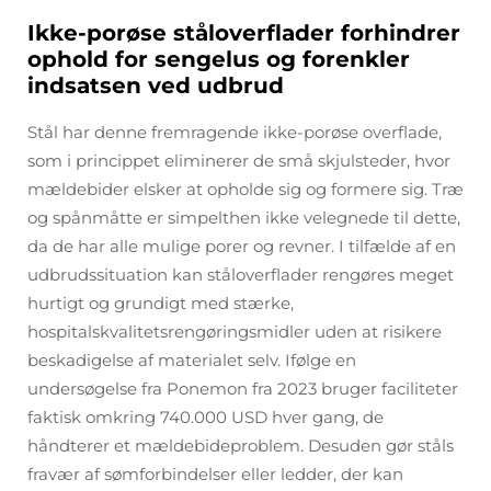
Ikke-porøse ståloverflader forhindrer
ophold for sengelus og forenkler
indsatsen ved udbrud
Stål har denne fremragende ikke-porøse overflade,
som i princippet eliminerer de små skjulsteder, hvor
mældebider elsker at opholde sig og formere sig. Træ
og spånmåtte er simpelthen ikke velegnede til dette,
da de har alle mulige porer og revner. I tilfælde af en
udbrudssituation kan ståloverflader rengøres meget
hurtigt og grundigt med stærke,
hospitalskvalitetsrengøringsmidler uden at risikere
beskadigelse af materialet selv. Ifølge en
undersøgelse fra Ponemon fra 2023 bruger faciliteter
faktisk omkring 740.000 USD hver gang, de
håndterer et mældebideproblem. Desuden gør ståls
fravær af sømforbindelser eller ledder, der kan