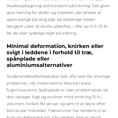
skadesopbygning ved konstant påvirkning. Det giver
god mening for skoler og hosteller, der ønsker at
spare penge på lang sigt, da stålsenge holder
længere uden at skulle udskiftes – ofte op til 5–10 år,
før de viser tydelige tegn på aldring.
Minimal deformation, knirken eller
svigt i leddene i forhold til træ,
spånplade eller
aluminiumsalternativer
Studerendebofællesskaber står ofte over for alvorlige
problemer, når materialerne ikke kan klare
fugtniveauerne. Spånplade er især problematisk, da
den optager fugt og svulmer med omkring 15 % i
volumen, hvilket får skruer og søm til at løsne efter
blot et par måneder. Trærammer har tendens til at
bule og deformere sig, når vægten ikke er jævnt