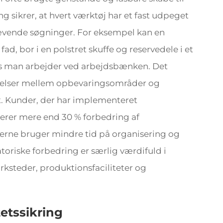
 sikrer, at hvert værktøj har et fast udpeget
krævende søgninger. For eksempel kan en
ad, bor i en polstret skuffe og reservedele i et
ns man arbejder ved arbejdsbænken. Det
gelser mellem opbevaringsområder og
. Kunder, der har implementeret
erer mere end 30 % forbedring af
erne bruger mindre tid på organisering og
oriske forbedring er særlig værdifuld i
ksteder, produktionsfaciliteter og
tetssikring