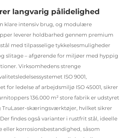
rer langvarig pålidelighed
n klare intensiv brug, og modulære
topper leverer holdbarhed gennem premium
tsstål med tilpasselige tykkelsesmuligheder
 og slitage – afgørende for miljøer med hyppig
ationer. Virksomhedens strenge
valitetsledelsessystemet ISO 9001,
 for ledelse af arbejdsmiljø ISO 45001, sikrer
urnitoppers 136.000 m² store fabrik er udstyret
uLaser-skæringsværktøjer, hvilket sikrer
er findes også varianter i rustfrit stål, ideelle
ne eller korrosionsbestandighed, såsom