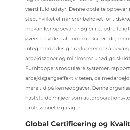
værdifuld udstyr. Denne opdelte opbevaring
sted, hvilket eliminerer behovet for tids
mekaniker opbevare nøgler i et udrulleligt f
øverste hylde – alt inden rækkevidde, me
integrerede design reducerer også bevæ
arbejdszoner og minimerer unødige skridt
Furnitoppers modulære systemer, rapport
arbejdsgangseffektiviteten, da medarbejd
mere tid på kerneopgaver. Denne organisat
hastefulde miljøer som autoreparationsvær
professionelle garager.
Global Certificering og Kvali