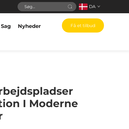
DA
Få et tilbud
Sag
Nyheder
rbejdspladser
tion I Moderne
r