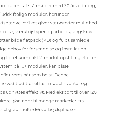
producent af stålmøbler med 30 års erfaring,
f udskiftelige moduler, herunder
bejdsbænke, hvilket giver værksteder mulighed
størrelse, værktøjstyper og arbejdsgangskrav.
ter både flatpack (KD) og fuldt samlede
e behov for forsendelse og installation.
ug for et kompakt 2-modul-opstilling eller en
 system på 10+ moduler, kan disse
konfigureres når som helst. Denne
e ved traditionel fast møbelinventar og
s udnyttes effektivt. Med eksport til over 120
ære løsninger til mange markeder, fra
triel grad multi-dørs arbejdspladser.