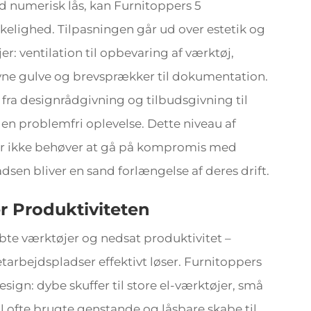
d numerisk lås, kan Furnitoppers 5
rkelighed. Tilpasningen går ud over estetik og
er: ventilation til opbevaring af værktøj,
vne gulve og brevsprækker til dokumentation.
fra designrådgivning og tilbudsgivning til
 en problemfri oplevelse. Dette niveau af
der ikke behøver at gå på kompromis med
dsen bliver en sand forlængelse af deres drift.
r Produktiviteten
tabte værktøjer og nedsat produktivitet –
bejdspladser effektivt løser. Furnitoppers
gn: dybe skuffer til store el-værktøjer, små
il ofte brugte genstande og låsbare skabe til