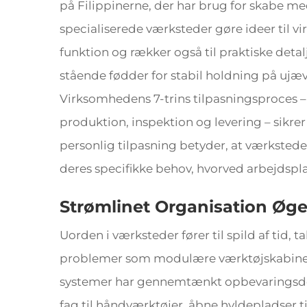
på Filippinerne, der har brug for skabe me
specialiserede værksteder gøre ideer til vi
funktion og rækker også til praktiske detalj
stående fødder for stabil holdning på ujæ
Virksomhedens 7-trins tilpasningsproces – 
produktion, inspektion og levering – sikrer
personlig tilpasning betyder, at værkste
deres specifikke behov, hvorved arbejdspla
Strømlinet Organisation Øge
Uorden i værksteder fører til spild af tid, 
problemer som modulære værktøjskabinetar
systemer har gennemtænkt opbevaringsdesi
fag til håndværktøjer, åbne hyldepladser t