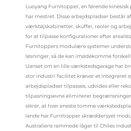
Luoyang Furnitopper, en førende kinesisk 
har mestret. Disse arbejdspladser består a
værktøjskabinetter, skuffer, reoler og ar
for at tilpasse konfigurationer efter areal
Furnitoppers modulære systemer understøt
løsninger, så de kan imødekomme forskellig
Uanset om en lille værkstedsgarage har br
stor industri facilitet kræver et integreret
arbejdspladser tilpasses, udvides eller re
tilpasningsevne eliminerer begrænsningern
sikrer, at hver eneste tomme værkstedsplad
lande har Furnitopper skræddersyet modul
Australiens rammede låger til Chiles indus