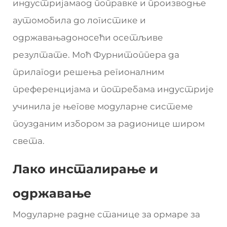
индустријамаод поправке и производње
аутомобила до логистике и
одржавањадоносећи осетљиве
резултате. Моћ Фурнитоппера да
прилагоди решења регионалним
преференцијама и потребама индустрије
учинила је његове модуларне системе
поузданим избором за радионице широм
света.
Лако инсталирање и
одржавање
Модуларне радне станице за ормаре за