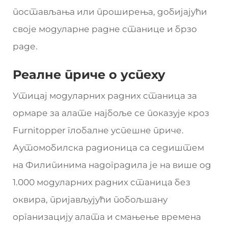
постављања или проширења, добијајући
своје модуларне радне станице и брзо
раде.
Реалне приче о успеху
Утицај модуларних радних станица за
ормаре за алате најбоље се показује кроз
Furnitopper глобалне успешне приче.
Аутомобилска радионица са седиштем
на Филипинима надоградила је на више од
1.000 модуларних радних станица без
оквира, пријављујући побољшану
организацију алата и смањење времена