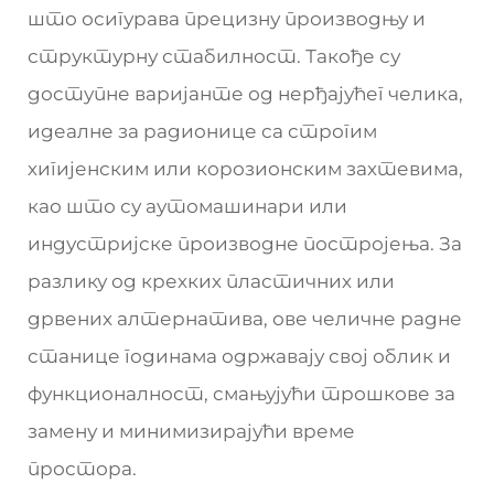
што осигурава прецизну производњу и
структурну стабилност. Такође су
доступне варијанте од нерђајућег челика,
идеалне за радионице са строгим
хигијенским или корозионским захтевима,
као што су аутомашинари или
индустријске производне постројења. За
разлику од крехких пластичних или
дрвених алтернатива, ове челичне радне
станице годинама одржавају свој облик и
функционалност, смањујући трошкове за
замену и минимизирајући време
простора.