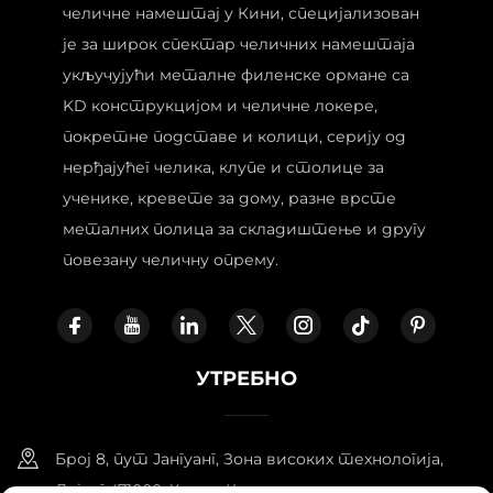
челичне намештај у Кини, специјализован
је за широк спектар челичних намештаја
укључујући металне филенске ормане са
KD конструкцијом и челичне локере,
покретне подставе и колици, серију од
нерђајућег челика, клупе и столице за
ученике, кревете за дому, разне врсте
металних полица за складиштење и другу
повезану челичну опрему.
УТРЕБНО
Број 8, пут Јангуанг, Зона високих технологија,
Лојанг 471000, Хенан, Кина.