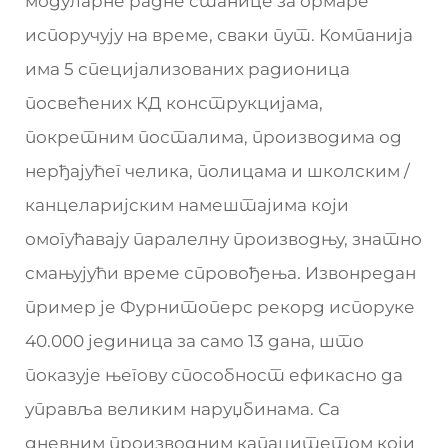
модуларне радне станице за ормаре
испоручују на време, сваки пут. Компанија
има 5 специјализованих радионица
посвећених КД конструкцијама,
покретним посталима, производима од
нерђајућег челика, полицама и школским /
канцеларијским намештајима који
омогућавају паралелну производњу, знатно
смањујући време спровођења. Извонредан
пример је Фурнитоперс рекорд испоруке
40.000 јединица за само 13 дана, што
показује његову способност ефикасно да
управља великим наруџбинама. Са
дневним производним капацитетом који