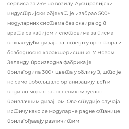
сервиса за 25% по возилу. Аустралијски
индустријски објекат је изабрао 500+
модуларних система без оквира од 8
врата са капијом и слотовима за писма,
похваљујући дизајн за штедњу простора и
безбедносне карактеристике. У Новом
Зеланду, производна фабрика је
прилагодила 300+ цвета у облику З, што је
не само побољшало организацију, већ и
подигло морал запослених визуелно
привлачним дизајном. Ове студије случаја
истичу како се модуларне радне станице
прилагођавају различитим