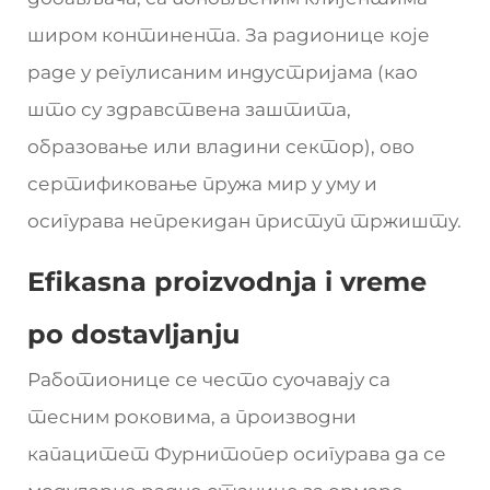
широм континента. За радионице које
раде у регулисаним индустријама (као
што су здравствена заштита,
образовање или владини сектор), ово
сертификовање пружа мир у уму и
осигурава непрекидан приступ тржишту.
Efikasna proizvodnja i vreme
po dostavljanju
Работионице се често суочавају са
тесним роковима, а производни
капацитет Фурнитопер осигурава да се