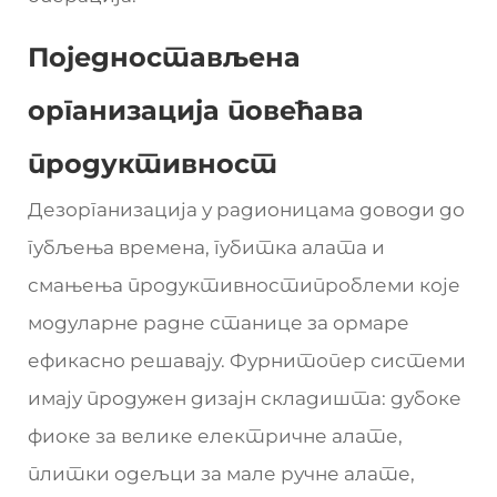
Поједностављена
организација повећава
продуктивност
Дезорганизација у радионицама доводи до
губљења времена, губитка алата и
смањења продуктивностипроблеми које
модуларне радне станице за ормаре
ефикасно решавају. Фурнитопер системи
имају продужен дизајн складишта: дубоке
фиоке за велике електричне алате,
плитки одељци за мале ручне алате,