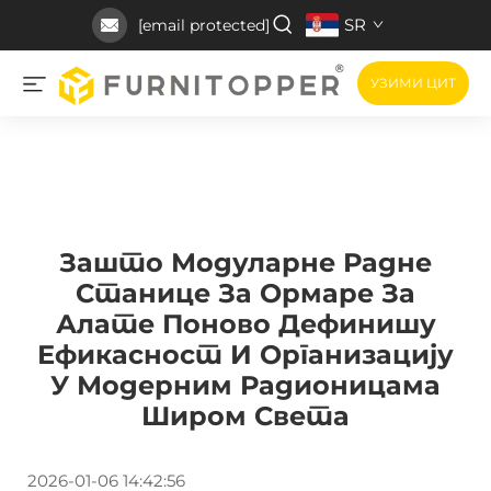
SR
[email protected]
УЗИМИ ЦИТ
Зашто Модуларне Радне
Станице За Ормаре За
Алате Поново Дефинишу
Ефикасност И Организацију
У Модерним Радионицама
Широм Света
2026-01-06 14:42:56