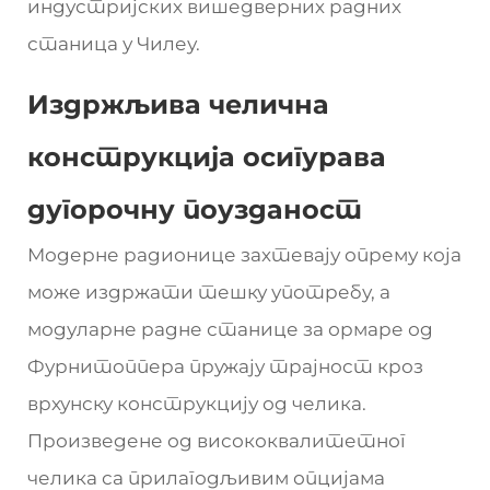
индустријских вишедверних радних
станица у Чилеу.
Издржљива челична
конструкција осигурава
дугорочну поузданост
Модерне радионице захтевају опрему која
може издржати тешку употребу, а
модуларне радне станице за ормаре од
Фурнитоппера пружају трајност кроз
врхунску конструкцију од челика.
Произведене од висококвалитетног
челика са прилагодљивим опцијама