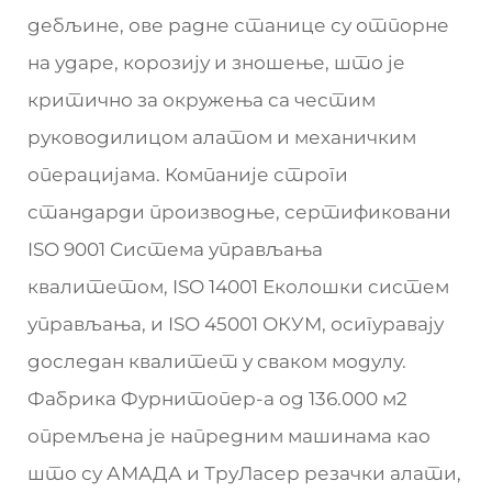
дебљине, ове радне станице су отпорне
на ударе, корозију и зношење, што је
критично за окружења са честим
руководилицом алатом и механичким
операцијама. Компаније строги
стандарди производње, сертификовани
ISO 9001 Система управљања
квалитетом, ISO 14001 Еколошки систем
управљања, и ISO 45001 ОКУМ, осигуравају
доследан квалитет у сваком модулу.
Фабрика Фурнитопер-а од 136.000 м2
опремљена је напредним машинама као
што су АМАДА и ТруЛасер резачки алати,