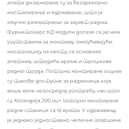
алате дизајниране су за безпрекорно
инсталирање и одржавање, што је
кључно разматрање за заузет радња.
Фурнитоперс КД модули долазе са јасним
упутствима за монтажу, омогућавајући
инсталацију на месту са основним
алатима, штедећи време и трошкове
радног труда. Потпуно монтиране опције
су такође доступне за радионице које
више воле непосредну употребу, као што
су Холандија 200 пц+ потпуно монтиране
радне станице са 16 врата. У одржавању
је једнако једноставно: челичне површине