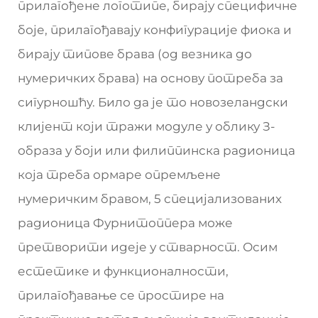
прилагођене логотипе, бирају специфичне
боје, прилагођавају конфигурације фиока и
бирају типове брава (од везника до
нумеричких брава) на основу потреба за
сигурношћу. Било да је то новозеландски
клијент који тражи модуле у облику З-
образа у боји или филиппинска радионица
која треба ормаре опремљене
нумеричким бравом, 5 специјализованих
радионица Фурнитоппера може
претворити идеје у стварност. Осим
естетике и функционалности,
прилагођавање се простире на