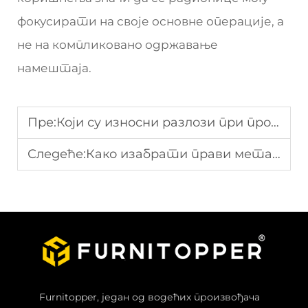
фокусирати на своје основне операције, а
не на компликовано одржавање
намештаја.
Пре:
Који су износни разлози при производњи стаљених хемијских ормара за складиштење за тржишта ЕУ и Северне Америке?
Следеће:
Како изабрати прави метални ормарац за складиштење
Furnitopper, један од водећих произвођача