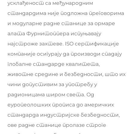
усклађеност са међународним
стандардима није подложна преговорима
и модуларне радне станице за ормаре
алата Фурнитоппера испуњавају
најстроже захтеве. ISO сертификације
компаније осигурају да производи спадају
глобалне стандарде квалитета,
животне средине и безбедности, што их
чини допустивим за употребу у
радионицама широм света. Од
еуропеолошких прописа до америчких
стандарда индустријске безбедности,
ове радне станице пролазе строге