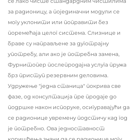
се лако чисте стандардним чистилима
за радионицу, а појединачни модули се
могу уклонити или поправити без
поремећаја целог система. Слизнице и
браве су направљене за дуготрајну
употребу, али ако је потребна замена,
Фурнитопер послепродајна услуга пружа
брз приступ резервним деловима.
Удружење "једна станица" покрива све
фазе, од консултација пре продаје до
подршке након испоруке, осигуравајући да
се радионице увремену подстичу кад год
је потребно. Ова једноставност
коришћења значи да се радионице могу