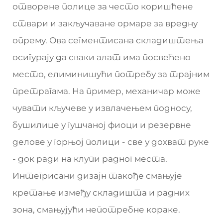
отворене полице за често коришћене
ствари и закључаване ормаре за вредну
опрему. Ова сегментисана складиштења
осигурају да сваки алат има посвећено
место, елиминишући потребу за трајним
претрагама. На пример, механичар може
чувати кључеве у извлачењем подносу,
бушилице у гушчаној фиоци и резервне
делове у горњој полици - све у дохват руке
- док ради на клупи радног места.
Интегрисани дизајн такође смањује
кретање између складишта и радних
зона, смањујући непотребне кораке.