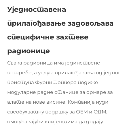
Уједноставена
прилагођавање задовољава
специфичне захтеве
радионице
Свака радионица има јединствене
потребе, а услуга прилагођавања од једног
приступа Фурнитоппера подиже
модуларне радне станице за ормаре за
алате на нове висине. Компанија нуди
свеобухватну подршку за ОЕМ и ОДМ,
омогућавајући клијентима да додају