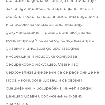
практичне детаље: опције вентилације
за складиштење алата, стајале ноге за
стабилност на неравномерним подовима
и слотове за писма за организацију
документације. Процес прилагођавања
компаније од 7 корака од консултација о
дизајну и цитата до производње,
инспекције и испоруке осигурава
беспрекорно искуство. Овај ниво
персонализације значи да се радионице не
морају компромитовати са својим
специфичним потребама, чинећи радни
центар прави продужење њихових
операција.