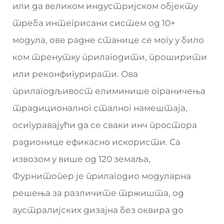
или да великом индустријском објекту
треба интегрисани систем од 10+
модула, ове радне станице се могу у било
ком тренутку прилагодити, проширити
или реконфигурирати. Ова
прилагодљивост елиминише ограничења
традиционалног сталног намештаја,
осигуравајући да се сваки инч простора
радионице ефикасно искористи. Са
извозом у више од 120 земаља,
Фурнитопер је прилагодио модуларна
решења за различите тржишта, од
аустралијских дизајна без оквира до