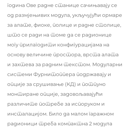
година Ове радне станице сачињавају се
од размјењивих модула, укључујући ормаре
за алате, фиоке, полице и радне столице,
што се ради на томе да се радионице
могу прилагодити конфигурацијама на
основу величине простора, врста алата
и захтева за радним текстом. Модуларни
системи Фурнитоппера подржавају и
опције за срушивање (КД) и потпуно
монтиране опције, задовољавајући
различите потребе за испоруком и
инсталацијом. Било да малом гаражном
радионици треба компактна 2 модула