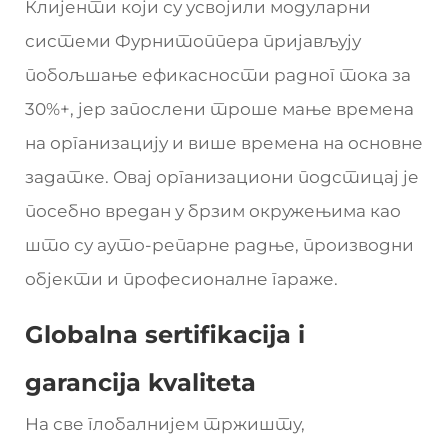
Клијенти који су усвојили модуларни
системи Фурнитоппера пријављују
побољшање ефикасности радног тока за
30%+, јер запослени троше мање времена
на организацију и више времена на основне
задатке. Овај организациони подстицај је
посебно вредан у брзим окружењима као
што су ауто-репарне радње, производни
објекти и професионалне гараже.
Globalna sertifikacija i
garancija kvaliteta
На све глобалнијем тржишту,