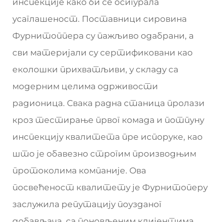
инспекције како би се осигурала
усаглашеност. Поставници сировина
Фурнитоппера су пажљиво одабрани, а
сви материјали су сертификовани као
еколошки прихватљиви, у складу са
модерним целима одрживости
радионица. Свака радна станица пролази
кроз тестирање првог комада и потпуну
инспекцију квалитета пре испоруке, као
што је обавезно строгим производњим
протоколима компаније. Ова
посвећеност квалитету је Фурнитоперу
заслужила репутацију поузданог
добављача, са поновљеним клијентима