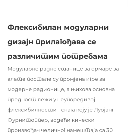
Флексибилан модуларни
дизајн прилагођава се
различитим потребама
Модуларне радне станице за ормаре за
алате постале су промјена игре за
модерне радионице, а њихова основна
предност лежи у неупоредивој
флексибилности - снага коју је Луојанг
Фурнитоппер, водећи кинески
произвођач челичног намештаја са 30