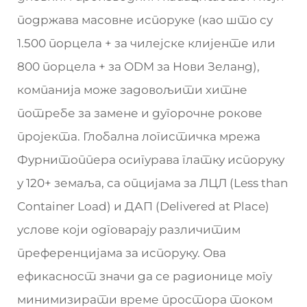
подржава масовне испоруке (као што су
1.500 порцела + за чилејске клијенте или
800 порцела + за ODM за Нови Зеланд),
компанија може задовољити хитне
потребе за замене и дугорочне рокове
пројекта. Глобална логистичка мрежа
Фурнитоппера осигурава глатку испоруку
у 120+ земаља, са опцијама за ЛЦЛ (Less than
Container Load) и ДАП (Delivered at Place)
услове који одговарају различитим
преференцијама за испоруку. Ова
ефикасност значи да се радионице могу
минимизирати време простора током