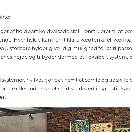
ukter
et af holdbart koldvalsede stål, konstrueret til at b
rænge. Hver hylde kan nemt klare vægten af el-værktøj
 justerbare hylder giver dig mulighed for at tilpasse
nes højde og tilbyder dermed et fleksibelt system, 
eolsystemer, hvilket gør det nemt at samle og adskille
arage eller indretter et stort værksted i lagerstil, kan
er.