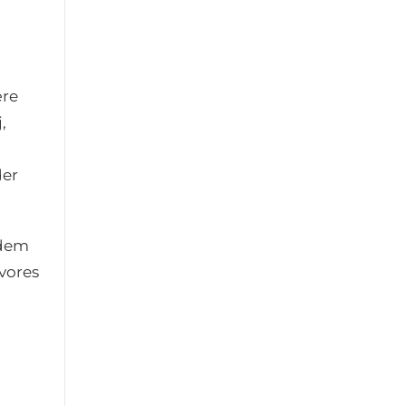
ære
,
der
 dem
 vores