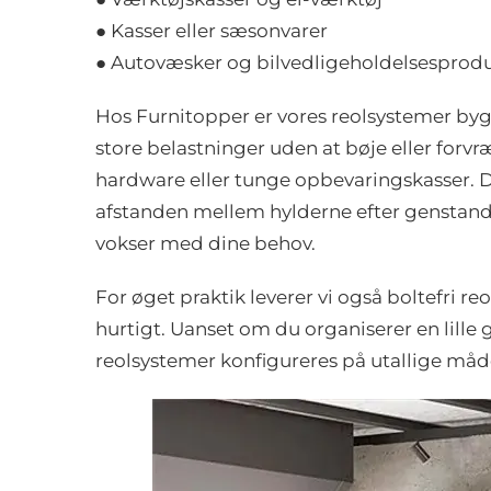
● Kasser eller sæsonvarer
● Autovæsker og bilvedligeholdelsesprod
Hos Furnitopper er vores reolsystemer bygg
store belastninger uden at bøje eller forv
hardware eller tunge opbevaringskasser. De
afstanden mellem hylderne efter genstande
vokser med dine behov.
For øget praktik leverer vi også boltefri r
hurtigt. Uanset om du organiserer en lille g
reolsystemer konfigureres på utallige måd