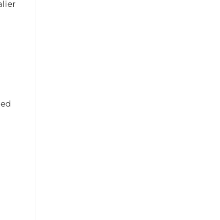
lier
med