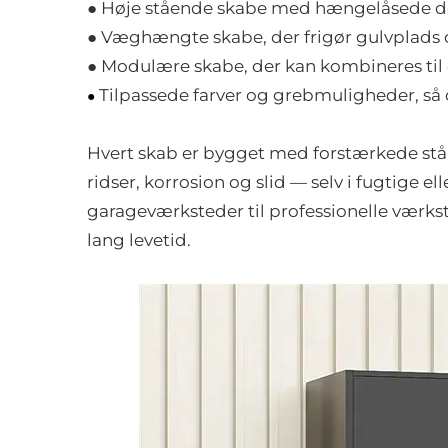
● Høje stående skabe med hængelåsede døre
● Væghængte skabe, der frigør gulvplads o
● Modulære skabe, der kan kombineres ti
Tilpassede farver og grebmuligheder, så 
●
Hvert skab er bygget med forstærkede stå
ridser, korrosion og slid — selv i fugtige 
garageværksteder til professionelle værks
lang levetid.