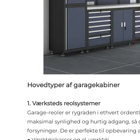
Hovedtyper af garagekabiner
1. Værksteds reolsystemer
Garage-reoler er rygraden i ethvert ordentl
maksimal synlighed og hurtig adgang, så d
forsyninger. De er perfekte til opbevaring a
● Værktøjskasser og el-værktøj