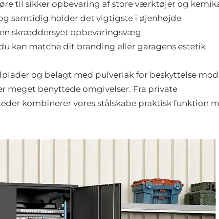
 til sikker opbevaring af store værktøjer og kemika
g samtidig holder det vigtigste i øjenhøjde
l en skræddersyet opbevaringsvæg
du kan matche dit branding eller garagens estetik
lplader og belagt med pulverlak for beskyttelse mod
eller meget benyttede omgivelser. Fra private
teder kombinerer vores stålskabe praktisk funktion 