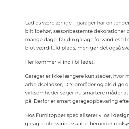
Lad os være ærlige – garager har en tendens
biltilbehør, sæsonbestemte dekorationer og 
mange dage, før din garage forvandles til 
blot værdifuld plads, men gør det også svær
Her kommer vi ind i billedet.
Garager er ikke længere kun steder, hvor ma
arbejdspladser, DIY-områder og alsidige o
virksomheder søger nu smartere måder at ho
på. Derfor er smart garageopbevaring efte
Hos Furnitopper specialiserer vi os i design
garageopbevaringsskabe, herunder reolsy