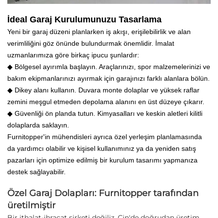
İdeal Garaj Kurulumunuzu Tasarlama
Yeni bir garaj düzeni planlarken iş akışı, erişilebilirlik ve alan
verimliliğini göz önünde bulundurmak önemlidir. İmalat
uzmanlarımıza göre birkaç ipucu şunlardır:
◆ Bölgesel ayırımla başlayın. Araçlarınızı, spor malzemelerinizi ve
bakım ekipmanlarınızı ayırmak için garajınızı farklı alanlara bölün.
◆ Dikey alanı kullanın. Duvara monte dolaplar ve yüksek raflar
zemini meşgul etmeden depolama alanını en üst düzeye çıkarır.
◆ Güvenliği ön planda tutun. Kimyasalları ve keskin aletleri kilitli
dolaplarda saklayın.
Furnitopper'in mühendisleri ayrıca özel yerleşim planlamasında
da yardımcı olabilir ve kişisel kullanımınız ya da yeniden satış
pazarları için optimize edilmiş bir kurulum tasarımı yapmanıza
destek sağlayabilir.
Özel Garaj Dolapları: Furnitopper tarafından
üretilmiştir
Bir ithalat-ihraçat şirketi değiliz. Çin'de doğrudan üretim