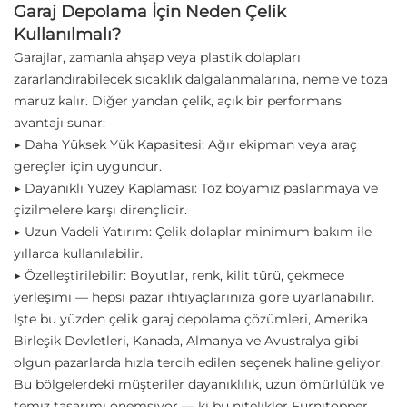
Garaj Depolama İçin Neden Çelik
Kullanılmalı?
Garajlar, zamanla ahşap veya plastik dolapları
zararlandırabilecek sıcaklık dalgalanmalarına, neme ve toza
maruz kalır. Diğer yandan çelik, açık bir performans
avantajı sunar:
▶ Daha Yüksek Yük Kapasitesi: Ağır ekipman veya araç
gereçler için uygundur.
▶ Dayanıklı Yüzey Kaplaması: Toz boyamız paslanmaya ve
çizilmelere karşı dirençlidir.
▶ Uzun Vadeli Yatırım: Çelik dolaplar minimum bakım ile
yıllarca kullanılabilir.
▶ Özelleştirilebilir: Boyutlar, renk, kilit türü, çekmece
yerleşimi — hepsi pazar ihtiyaçlarınıza göre uyarlanabilir.
İşte bu yüzden çelik garaj depolama çözümleri, Amerika
Birleşik Devletleri, Kanada, Almanya ve Avustralya gibi
olgun pazarlarda hızla tercih edilen seçenek haline geliyor.
Bu bölgelerdeki müşteriler dayanıklılık, uzun ömürlülük ve
temiz tasarımı önemsiyor — ki bu nitelikler Furnitopper