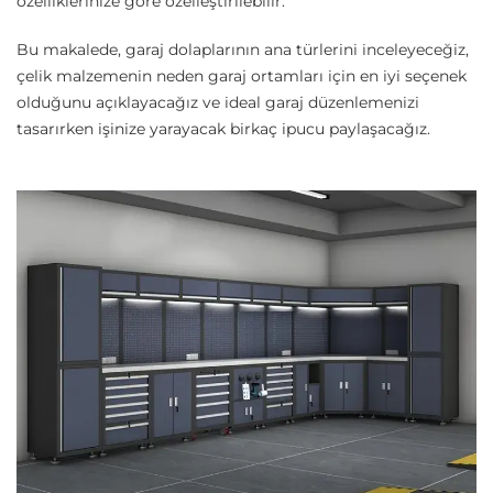
özelliklerinize göre özelleştirilebilir.
Bu makalede, garaj dolaplarının ana türlerini inceleyeceğiz,
çelik malzemenin neden garaj ortamları için en iyi seçenek
olduğunu açıklayacağız ve ideal garaj düzenlemenizi
tasarırken işinize yarayacak birkaç ipucu paylaşacağız.