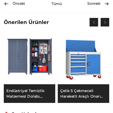
Önceki
Sonraki
Tümü
Önerilen Ürünler
Endüstriyel Temizlik
Çelik 5 Çekmeceli
Malzemesi Dolabı,
Hareketli Araçlı Onarım
Modern Dış Mekân Çelik
Aracı Depolama Bakım
Süpürge Paspas Dolabı,
Teknisyen Metal Araba
Oteller ve Okullar İçin
Dolabı