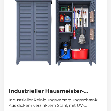
Industrieller Hausmeister-
Schrank Reinigungsschrank
Industrieller Reinigungsversorgungsschrank:
moderner Outdoor-Stahlbesen-
Aus dickem verzinktem Stahl, mit UV-
beständiger Pulverbeschichtung, abschließbar