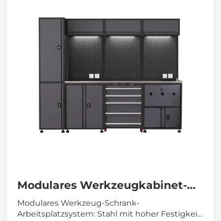
Modulares Werkzeugkabinet-
Arbeitsplatz, hochbeständiges
Modulares Werkzeug-Schrank-
Garagen-Arbeitsplatzsystem,
Arbeitsplatzsystem: Stahl mit hoher Festigkeit