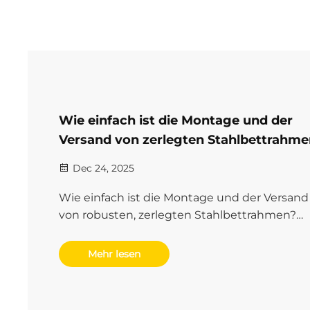
Wie einfach ist die Montage und der
Versand von zerlegten Stahlbettrahme
Dec 24, 2025
Wie einfach ist die Montage und der Versand
von robusten, zerlegten Stahlbettrahmen?
Erfahren Sie mehr über Zeitersparnis, benöti
Werkzeuge, Drehmomentvorgaben und ein
Mehr lesen
Reduzierung der Frachtkosten um 20 %.
Erhalten Sie die vollständige Aufschlüsselun
der B2B-Logistik.