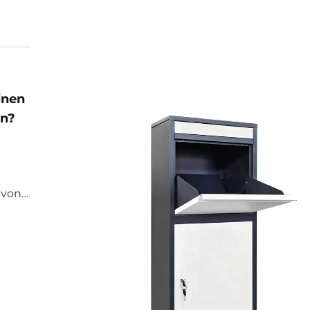
inen
en?
 von
ierung