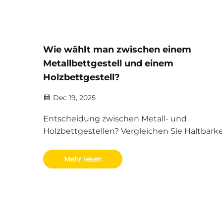
Wie wählt man zwischen einem
Metallbettgestell und einem
Holzbettgestell?
Dec 19, 2025
Entscheidung zwischen Metall- und
Holzbettgestellen? Vergleichen Sie Haltbarke
Gewichtskapazität, Stilpassform, Komfort un
langfristigen Wert. Treffen Sie heute die richt
Mehr lesen
B2B-Möbelentscheidung.