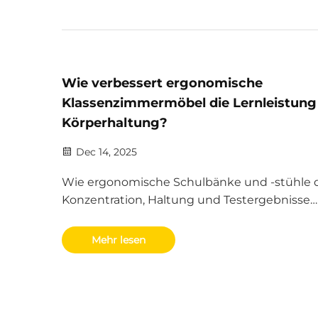
Wie verbessert ergonomische
Klassenzimmermöbel die Lernleistung
Körperhaltung?
Dec 14, 2025
Wie ergonomische Schulbänke und -stühle 
Konzentration, Haltung und Testergebnisse
verbessern, indem sie Unbehagen reduziere
Siehe 28 % längere Fokussierung + 15 % höhe
Mehr lesen
Testergebnisse. Holen Sie sich den
datengestützten Leitfaden.