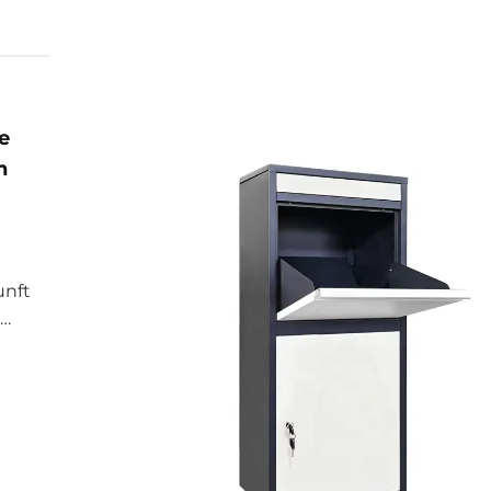
e
n
unft
ungen
0 ein
ben.