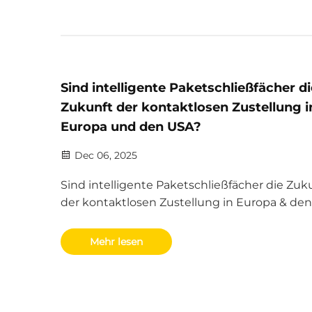
Sind intelligente Paketschließfächer di
Zukunft der kontaktlosen Zustellung i
Europa und den USA?
Dec 06, 2025
Sind intelligente Paketschließfächer die Zuk
der kontaktlosen Zustellung in Europa & den
USA? Erfahren Sie, wie sie verpasste Zustell
um 30 % reduzieren, das städtische
Mehr lesen
Logistikmanagement verbessern und bis 203
Marktwachstum von 1,53 Mrd. USD vorantrei
Erfahren Sie mehr.