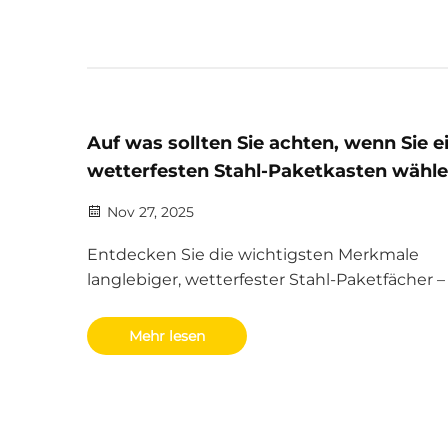
Auf was sollten Sie achten, wenn Sie e
wetterfesten Stahl-Paketkasten wähl
Nov 27, 2025
Entdecken Sie die wichtigsten Merkmale
langlebiger, wetterfester Stahl-Paketfächer –
der Edelstahlkonstruktion über IP65-Zertifiz
bis hin zu manipulationssicherem Design.
Mehr lesen
Gewährleisten Sie langfristige Sicherheit und
Zuverlässigkeit. Erfahren Sie mehr.