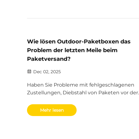
Wie lösen Outdoor-Paketboxen das
Problem der letzten Meile beim
Paketversand?
Dec 02, 2025
Haben Sie Probleme mit fehlgeschlagenen
Zustellungen, Diebstahl von Paketen vor der
Haustür und steigenden Kosten für die letzt
Meile? Intelligente Außen-Paketboxen senk
Mehr lesen
Zustellkosten um 40 %, verringern Diebstäh
90 % und steigern die Effizienz in städtische
ländlichen Gebieten. Erfahren Sie, wie.