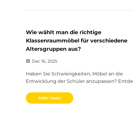
Wie wählt man die richtige
Klassenraummöbel für verschiedene
Altersgruppen aus?
Dec 16, 2025
Haben Sie Schwierigkeiten, Möbel an die
Entwicklung der Schüler anzupassen? Entd
Sie altersspezifische Tipps zu ergonomische
Klassenraummöbeln, die Konzentration, Kom
Mehr lesen
und Langlebigkeit verbessern. Holen Sie sich 
Ihren kostenlosen Checkliste.