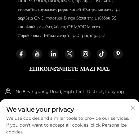
κατά ISO 9001/14001/45001, προσφέρει KD λόκερ,
ντουλάπια εργαλείων, ράφια και επίπλα για κοιτώνες, με
ακρίβεια CNC, ποιοτικό έλεγχο βάσει της μεθόδου 5S
και ολοκληρωμένες λύσεις OEM/ODM «ένα
παραθυράκι». Επικοινωνήστε μαζί μας σήμερα!
ΕΠΙΚΟΙΝΩΝΉΣΤΕ ΜΑΖΊ ΜΑΣ
No.8 Yanguang Road, High-Tech District, Luoyang
471000, Henan, China.
We value your privacy
+86-18338800729
We use cookies and similar tools to provide our services.
If you don't want to accept all cookies, click Personalize
[email protected]
cookies.