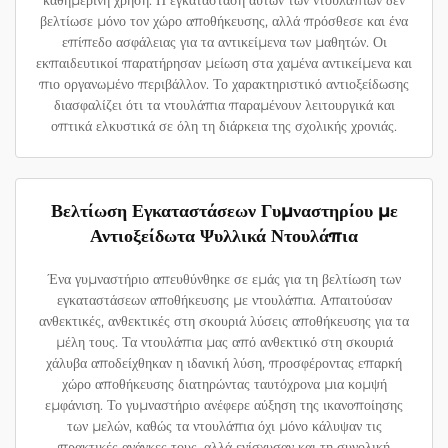
καθημερινή χρήση. Η εγκατάσταση αυτών των ντουλαπιών δεν
βελτίωσε μόνο τον χώρο αποθήκευσης, αλλά πρόσθεσε και ένα
επίπεδο ασφάλειας για τα αντικείμενα των μαθητών. Οι
εκπαιδευτικοί παρατήρησαν μείωση στα χαμένα αντικείμενα και
πιο οργανωμένο περιβάλλον. Το χαρακτηριστικό αντιοξείδωσης
διασφαλίζει ότι τα ντουλάπια παραμένουν λειτουργικά και
οπτικά ελκυστικά σε όλη τη διάρκεια της σχολικής χρονιάς.
Βελτίωση Εγκαταστάσεων Γυμναστηρίου με
Αντιοξείδωτα Ψυλλικά Ντουλάπια
Ένα γυμναστήριο απευθύνθηκε σε εμάς για τη βελτίωση των
εγκαταστάσεων αποθήκευσης με ντουλάπια. Απαιτούσαν
ανθεκτικές, ανθεκτικές στη σκουριά λύσεις αποθήκευσης για τα
μέλη τους. Τα ντουλάπια μας από ανθεκτικό στη σκουριά
χάλυβα αποδείχθηκαν η ιδανική λύση, προσφέροντας επαρκή
χώρο αποθήκευσης διατηρώντας ταυτόχρονα μια κομψή
εμφάνιση. Το γυμναστήριο ανέφερε αύξηση της ικανοποίησης
των μελών, καθώς τα ντουλάπια όχι μόνο κάλυψαν τις
πρακτικές ανάγκες τους, αλλά ενίσχυσαν και τη συνολική