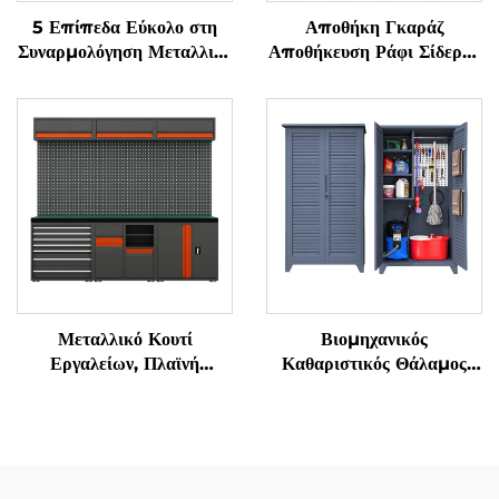
5 Επίπεδα Εύκολο στη
Αποθήκη Γκαράζ
Συναρμολόγηση Μεταλλικό
Αποθήκευση Ράφι Σίδερου
Ράφι Σίδερου για Σπίτι
Σύστημα Βαρέος Τύπου
Γραφείο Ράφι Βιβλίων
Μεγάλου Εύρους Παλέτας
Κουζίνα Έπιπλα Ράφι
Μεταλλικά Στοιβαζόμενα
Αποθήκευσης Σίδερου
Ράφια
Μεταλλικό Κουτί
Βιομηχανικός
Εργαλείων, Πλαϊνή
Καθαριστικός Θάλαμος
Ντουλάπα, Υψηλής
Παροχών, Μεταλλικός
Ποιότητας Βιομηχανική
Σύγχρονος Θάλαμος
Ντουλάπα Εργαλείων,
Αποθήκευσης Σκούπας και
Μεταλλική Μοντουλωτή
Σφουγγαριού για
Συνδυαστική Εργασία
Ξενοδοχείο, Σχολείο