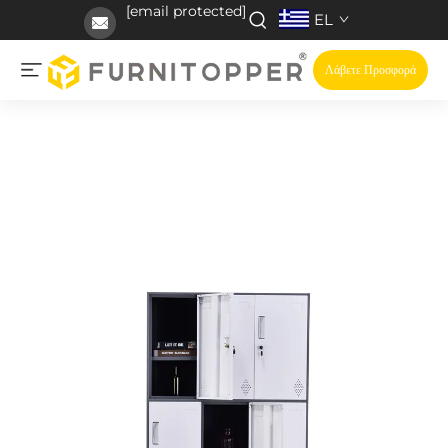
[email protected]
EL
Λάβετε Προσφορά