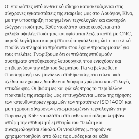
Εργαστηρίου
Οι ντουλάπες από ανθεκτικό σίδηρο κατασκευάζονται στις
σύγχρονες εγκαταστάσεις της εταιρείας μας στο Λουόγιαν, Κίνα,
με την υποστήριξη προηγμένων τεχνολογιών και αυστηρών
ελέγχων ποιότητας. Κάθε ντουλάπα κατασκευάζεται από
χάλυβα υψηλής ποιότητας και υφίσταται λέιζερ κοπή με CNC,
ακριβή λυγίσματα και ρομποτική συγκόλληση, ώστε το τελικό
προϊόν να πληροί τα πρότυπα που έχουν προσαρμοστεί για
τους πελάτες. Γνωρίζουμε ότι οι πελάτες επιθυμούν
συστήματα αποθήκευσης λειτουργικά, που ενισχύουν και
επιδεικνύουν την αξία του δωματίου. Για να βελτιωθεί η
προσαρμογή των μονάδων αποθήκευσης στο εσωτερικό
σχέδιο των χώρων, διατίθενται διάφορα χρώματα και επιλογές
επικάλυψης. Οι βιώσιμες και φιλικές προς το περιβάλλον
πρακτικές της εταιρείας μας επιτυγχάνονται μέσω της τήρησης
των κατευθυντήριων γραμμών των προτύπων ISO 14001 και
με τη χρήση σύγχρονων ενσωματωμένων τεχνολογιών στην
παραγωγή. Κάθε ντουλάπα από ανθεκτικό σίδηρο λαμβάνει
υπόψη την επιθυμητή εμπειρία του πελάτη και
συναρμολογείται εύκολα. Οι ντουλάπες μπορούν να
χρησιμοποιηθούν από όλες τις ομάδες και σε κάθε