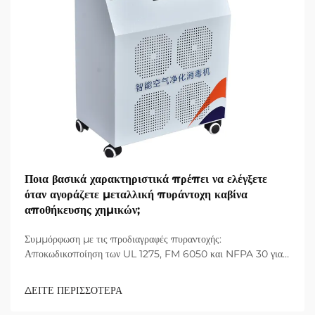
Ποια βασικά χαρακτηριστικά πρέπει να ελέγξετε
όταν αγοράζετε μεταλλική πυράντοχη καβίνα
αποθήκευσης χημικών;
Συμμόρφωση με τις προδιαγραφές πυραντοχής:
Αποκωδικοποίηση των UL 1275, FM 6050 και NFPA 30 για
τις απαιτήσεις των καβινών χημικών εργαστηρίων. Γιατί η
πιστοποίηση UL 1275 και FM 6050 έχει μεγαλύτερη σημασία
ΔΕΙΤΕ ΠΕΡΙΣΣΟΤΕΡΑ
από γενικές δηλώσεις "πυράντοχα". Πολλές γενικές ετικέτες
"πυράντοχα" δεν έχουν πραγματικά...