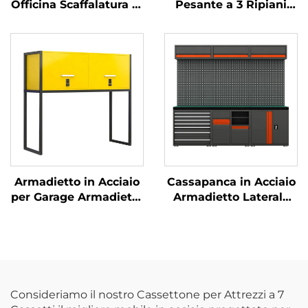
Officina Scaffalatura in
Pesante a 3 Ripiani
Acciaio Senza Bulloni
per Uso Domestico
per Magazzino Scaffale
Scaffale in Ferro
Espositore per
Supporto per Acquario
Supermercato Scaffale
Struttura in Acciaio
Portaoggetti per
Supporto per Vasca
Balcone
dei Pesci
Armadietto in Acciaio
Cassapanca in Acciaio
per Garage Armadietto
Armadietto Laterale
Cinese in Metallo per
Alta Qualità
Parcheggio Auto
Armadietto Industriale
Contenitore Sopra il
per Utensili Banco
Vano Motore
Lavoro Modulare
Armadietto per
Combinato in Metallo
Immagazzinaggio in
Armadietto per
Consideriamo il nostro Cassettone per Attrezzi a 7
Metallo
Officina