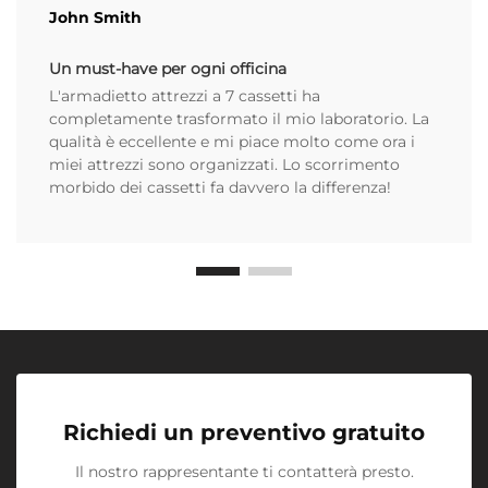
John Smith
Un must-have per ogni officina
L'armadietto attrezzi a 7 cassetti ha
completamente trasformato il mio laboratorio. La
qualità è eccellente e mi piace molto come ora i
miei attrezzi sono organizzati. Lo scorrimento
morbido dei cassetti fa davvero la differenza!
Richiedi un preventivo gratuito
Il nostro rappresentante ti contatterà presto.