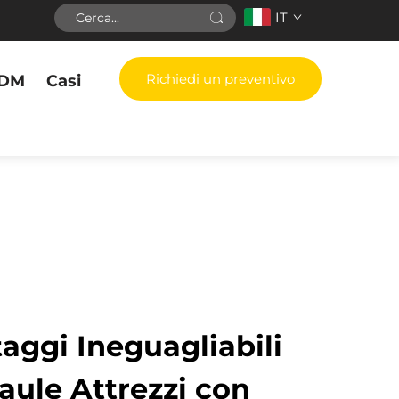
IT
Richiedi un preventivo
DM
Casi
taggi Ineguagliabili
aule Attrezzi con