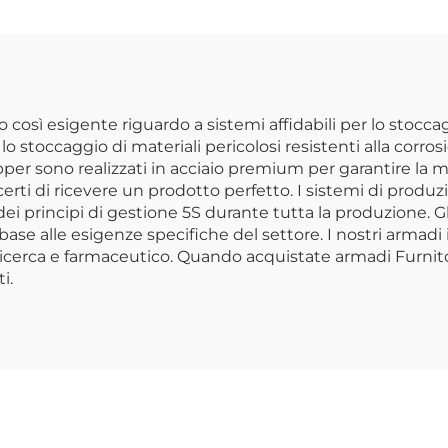
cina Mobili in
per Officina A
Acciaio
Motociclo Carrel
Metallo con Ta
Traforata per Off
osì esigente riguardo a sistemi affidabili per lo stoccag
stoccaggio di materiali pericolosi resistenti alla corros
topper sono realizzati in acciaio premium per garantire la
erti di ricevere un prodotto perfetto. I sistemi di produzi
o dei principi di gestione 5S durante tutta la produzione. Gli
base alle esigenze specifiche del settore. I nostri armadi i
di ricerca e farmaceutico. Quando acquistate armadi Furni
i.