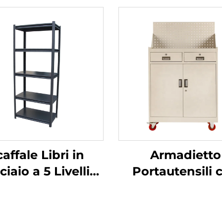
caffale Libri in
Armadietto
ciaio a 5 Livelli
Portautensili 
cile da Montare
Ruote Carrel
r Casa e Ufficio
Portautensil
fale Portaoggetti
Pesante Armadi