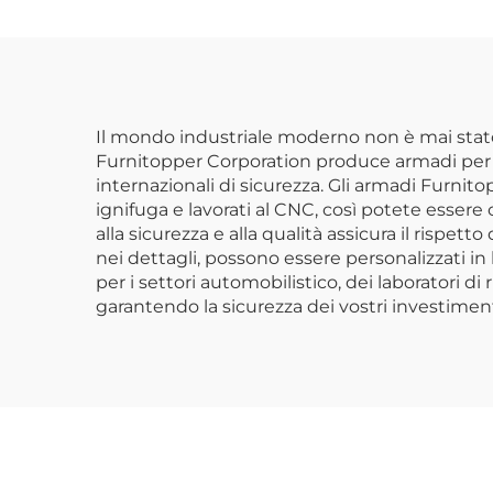
Espositore per
Cu
Supermercato
Scaffale Portaoggetti
per Balcone
Il mondo industriale moderno non è mai stato c
Furnitopper Corporation produce armadi per lo 
internazionali di sicurezza. Gli armadi Furni
ignifuga e lavorati al CNC, così potete essere c
alla sicurezza e alla qualità assicura il rispett
nei dettagli, possono essere personalizzati in 
per i settori automobilistico, dei laboratori 
garantendo la sicurezza dei vostri investiment