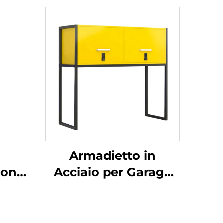
Armadietto in
con
Acciaio per Garage
lo
Armadietto Cinese in
i
Metallo per
etto
Parcheggio Auto