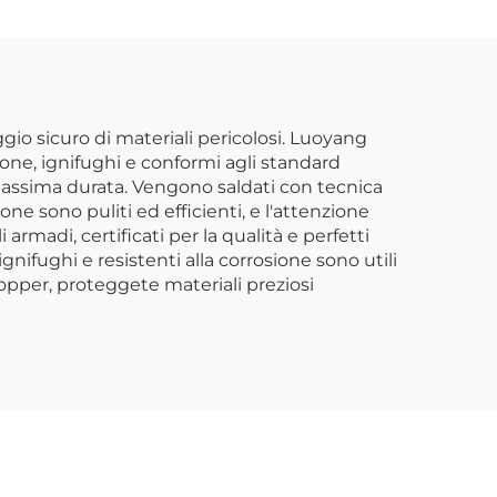
uto
Contenitore Sopra il
lo in
Vano Motore
vola
Armadietto per
icina
Immagazzinaggio in
gio sicuro di materiali pericolosi. Luoyang
ione, ignifughi e conformi agli standard
Metallo
 massima durata. Vengono saldati con tecnica
one sono puliti ed efficienti, e l'attenzione
 armadi, certificati per la qualità e perfetti
gnifughi e resistenti alla corrosione sono utili
topper, proteggete materiali preziosi