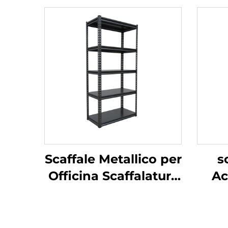
Scaffale Metallico per
s
Officina Scaffalatura
Ac
in Acciaio Senza
Fa
Bulloni per
pe
Magazzino Scaffale
Scaf