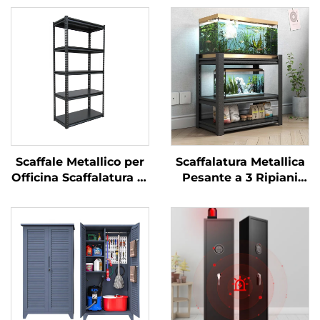
Scaffale Metallico per
Scaffalatura Metallica
Officina Scaffalatura in
Pesante a 3 Ripiani
Acciaio Senza Bulloni
per Uso Domestico
per Magazzino Scaffale
Scaffale in Ferro
Espositore per
Supporto per Acquario
Supermercato Scaffale
Struttura in Acciaio
Portaoggetti per
Supporto per Vasca
Balcone
dei Pesci