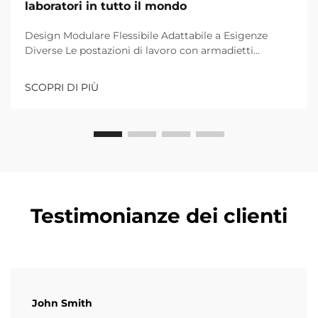
laboratori in tutto il mondo
Design Modulare Flessibile Adattabile a Esigenze
Diverse Le postazioni di lavoro con armadietti
modulari sono diventate una svolta per i laboratori
moderni, e il loro vantaggio principale risiede in
SCOPRI DI PIÙ
un'eccezionale flessibilità—una caratteristica
distintiva di Luoyang Furnitopper, un produttore
leader cinese di...
Testimonianze dei clienti
John Smith