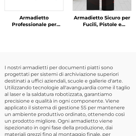
Armadietto
Armadietto Sicuro per
Professionale per
Fucili, Pistole e
Pulizie Industriali,
Shotgun con
Armadio Moderno in
Cassaforte Interna e
Acciaio per Scope e
Serratura Elettronica
Stracci, Ripostiglio
con Allarme
Esterno per Hotel e
Scuole
I nostri armadietti per documenti piatti sono
progettati per sistemi di archiviazione superiori
destinati a uffici aziendali, scuole e gallerie d'arte.
Utilizzando tecnologie all'avanguardia come il taglio
al laser e la saldatura robotizzata, garantiamo
precisione e qualità in ogni componente. Viene
applicato il sistema di gestione 5S per mantenere
un ambiente produttivo ordinato, ottenendo così
un prodotto migliore. Ogni armadietto viene
ispezionato in ogni fase della produzione, dai
materiali grezzi fino al montaggio finale, per