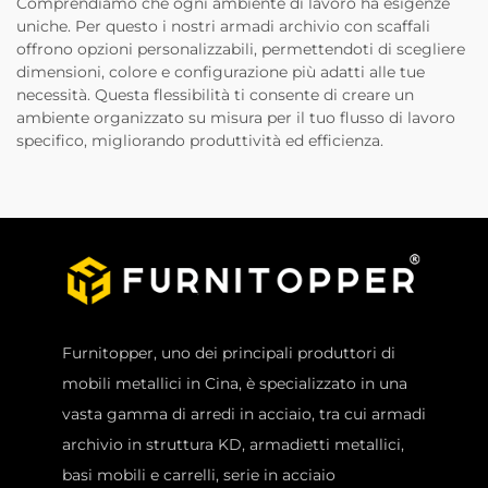
Comprendiamo che ogni ambiente di lavoro ha esigenze
uniche. Per questo i nostri armadi archivio con scaffali
offrono opzioni personalizzabili, permettendoti di scegliere
dimensioni, colore e configurazione più adatti alle tue
necessità. Questa flessibilità ti consente di creare un
ambiente organizzato su misura per il tuo flusso di lavoro
specifico, migliorando produttività ed efficienza.
Furnitopper, uno dei principali produttori di
mobili metallici in Cina, è specializzato in una
vasta gamma di arredi in acciaio, tra cui armadi
archivio in struttura KD, armadietti metallici,
basi mobili e carrelli, serie in acciaio