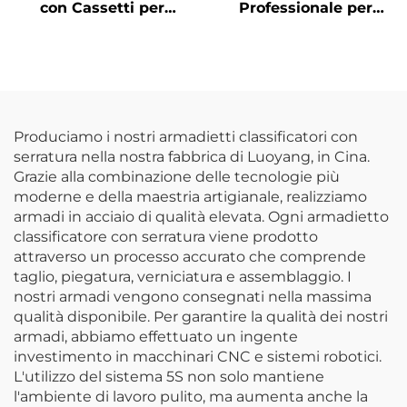
con Cassetti per
Professionale per
Attrezzi, Armadietto
Pulizie Industriali,
Metallico per Officina,
Armadio Moderno in
Scaffale Alto per
Acciaio per Scope e
Deposito Attrezzi per
Stracci, Ripostiglio
Officina o Garage con
Esterno per Hotel e
7 Cassetti
Scuole
Produciamo i nostri armadietti classificatori con
serratura nella nostra fabbrica di Luoyang, in Cina.
Grazie alla combinazione delle tecnologie più
moderne e della maestria artigianale, realizziamo
armadi in acciaio di qualità elevata. Ogni armadietto
classificatore con serratura viene prodotto
attraverso un processo accurato che comprende
taglio, piegatura, verniciatura e assemblaggio. I
nostri armadi vengono consegnati nella massima
qualità disponibile. Per garantire la qualità dei nostri
armadi, abbiamo effettuato un ingente
investimento in macchinari CNC e sistemi robotici.
L'utilizzo del sistema 5S non solo mantiene
l'ambiente di lavoro pulito, ma aumenta anche la