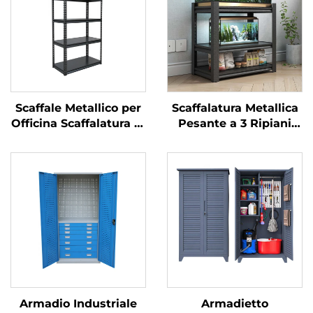
Scaffale Metallico per
Scaffalatura Metallica
Officina Scaffalatura in
Pesante a 3 Ripiani
Acciaio Senza Bulloni
per Uso Domestico
per Magazzino Scaffale
Scaffale in Ferro
Espositore per
Supporto per Acquario
Supermercato Scaffale
Struttura in Acciaio
Portaoggetti per
Supporto per Vasca
Balcone
dei Pesci
Armadio Industriale
Armadietto