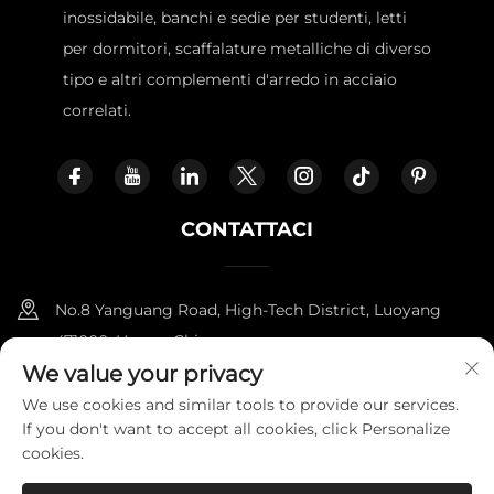
inossidabile, banchi e sedie per studenti, letti
per dormitori, scaffalature metalliche di diverso
tipo e altri complementi d'arredo in acciaio
correlati.
CONTATTACI
No.8 Yanguang Road, High-Tech District, Luoyang
471000, Henan, China.
We value your privacy
+86-18338800729
We use cookies and similar tools to provide our services.
If you don't want to accept all cookies, click Personalize
[email protected]
cookies.