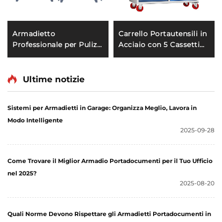
Armadietto
Carrello Portautensili in
Professionale per Pulizie
Acciaio con 5 Cassetti
Industriali, Armadio
Rotanti Carrello per
Moderno in Acciaio per
Attrezzi per Riparazioni
Scope e Stracci,
Auto Archivio Utensili
Ultime notizie
Ripostiglio Esterno per
Manutenzione Carrello
Hotel e Scuole
Portautensili in Metallo
Sistemi per Armadietti in Garage: Organizza Meglio, Lavora in
per Meccanico
Modo Intelligente
2025-09-28
Come Trovare il Miglior Armadio Portadocumenti per il Tuo Ufficio
nel 2025?
2025-08-20
Quali Norme Devono Rispettare gli Armadietti Portadocumenti in