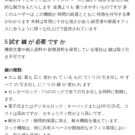
的な魅力をもたらします. 金属よりも 傷つきやすいものですが 多
くのユーザーは この機能が 時間の経過とともに 特徴を付与する事
がわかります 木材は常用に十分な強さがあり,経営者や家庭オフィ
スに合うように様々な仕上げで提供されています.
5 試す 鍵 が 必要 です か
機密文書や個人資料や 財務資料を保管している場合は 鍵は取り引
き不可です
鍵の種類:
◆ カム 錠: 最も 広く 使わ れ て いる もの で,1 つ の 引き出し や す
べて の 引き出し に 1 つ の 鍵 が 使わ れ ます.
◆ センターロック：1つのロックで全ての引き出しを同時に制御し
ます。
◆ 電子式またはデジタルロック：キーパッドまたはRFID方式。コ
ストは高めですが、セキュリティ性がより高いです。
◆ 耐火ロック：物理的保護に加え、耐火機能を備えています。
ロック機能は、特に共有スペースや開放的なオフィス環境におい