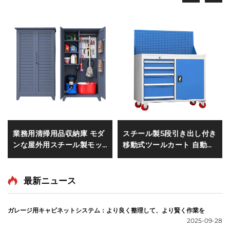
業務用清掃用品収納庫 モダ
スチール製5段引き出し付き
ンな屋外用スチール製モッ
移動式ツールカート 自動車
プ・ほうき収納キャビネッ
修理用工具収納メンテナン
ト ホテル・学校向け収納ク
ス用メカニック金属ツーリ
ローゼット
ー キャビネット
最新ニュース
ガレージ用キャビネットシステム：より良く整理して、より賢く作業を
2025-09-28