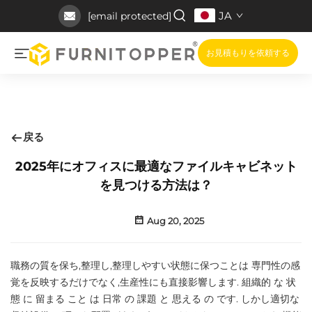
JA
[email protected]
お見積もりを依頼する
戻る
2025年にオフィスに最適なファイルキャビネット
を見つける方法は？
Aug 20, 2025
職務の質を保ち,整理し,整理しやすい状態に保つことは 専門性の感
覚を反映するだけでなく,生産性にも直接影響します. 組織的 な 状
態 に 留まる こと は 日常 の 課題 と 思える の です. しかし適切な