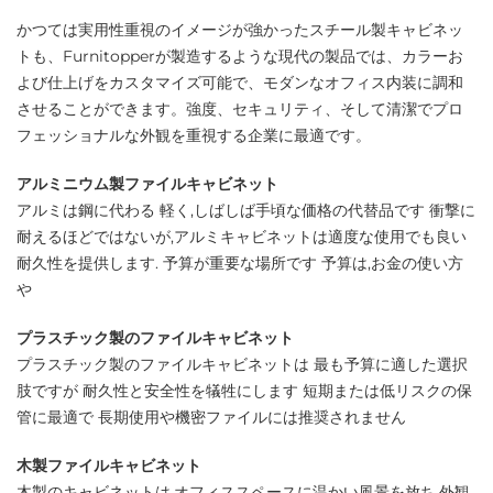
かつては実用性重視のイメージが強かったスチール製キャビネッ
トも、Furnitopperが製造するような現代の製品では、カラーお
よび仕上げをカスタマイズ可能で、モダンなオフィス内装に調和
させることができます。強度、セキュリティ、そして清潔でプロ
フェッショナルな外観を重視する企業に最適です。
アルミニウム製ファイルキャビネット
アルミは鋼に代わる 軽く,しばしば手頃な価格の代替品です 衝撃に
耐えるほどではないが,アルミキャビネットは適度な使用でも良い
耐久性を提供します. 予算が重要な場所です 予算は,お金の使い方
や
プラスチック製のファイルキャビネット
プラスチック製のファイルキャビネットは 最も予算に適した選択
肢ですが 耐久性と安全性を犠牲にします 短期または低リスクの保
管に最適で 長期使用や機密ファイルには推奨されません
木製ファイルキャビネット
木製のキャビネットは,オフィススペースに温かい風景を放ち,外観