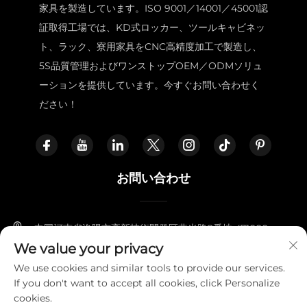
家具を製造しています。ISO 9001／14001／45001認
証取得工場では、KD式ロッカー、ツールキャビネッ
ト、ラック、寮用家具をCNC高精度加工で製造し、
5S品質管理およびワンストップOEM／ODMソリュ
ーションを提供しています。今すぐお問い合わせく
ださい！
お問い合わせ
中国河南省洛陽市高新技術開発区燕光路8番地 471000
We value your privacy
+86-18338800729
We use cookies and similar tools to provide our services.
If you don't want to accept all cookies, click Personalize
[email protected]
cookies.