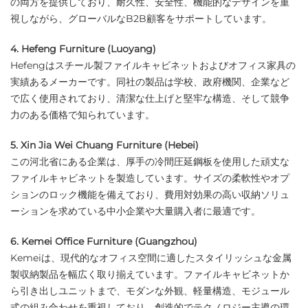
の両方を提供しており、耐久性、安全性、機能的なデザインを重
視しながら、グローバルなB2B顧客をサポートしています。
4. Hefeng Furniture (Luoyang)
Hefengはスチール製ファイルキャビネットおよびオフィス家具の
実績あるメーカーです。同社の製品は学校、政府機関、企業など
で広く使用されており、清潔な仕上げと堅牢な構造、そして競争
力のある価格で知られています。
5. Xin Jia Wei Chuang Furniture (Hebei)
この河北省にある企業は、厚手の冷間圧延鋼板を使用した頑丈な
ファイルキャビネットを製造しています。サイズの柔軟性やオプ
ションのロック機能を備えており、費用対効果の高い収納ソリュ
ーションを求めている中小企業や大量購入者に最適です。
6. Kemei Office Furniture (Guangzhou)
Kemeiは、現代的なオフィス空間に適したスタイリッシュな金属
製収納製品を幅広く取り揃えています。ファイルキャビネットか
ら引き出しユニットまで、モダンな外観、軽量構造、モジュール
式の組み合わせを重視しており、創造的でテクノロジー主導の環