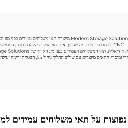
לワーク숍 רכב
מותג על בסיס דגש על סיפוק חלל בטוח ואמין לאריזות שלך, torage Solutions
מפלדה איכותית גבוהה ושיטות ייצור מתקדמות כמו חיתוך לייזר CNC ולחמת רובוטים, מה שהופך את תא
ISO. התאים מותאמים לצרכיך, ומתאימים לשימוש ביתי, 
פוצות על תאי משלוחים עמידים למזג