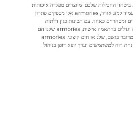
ת ביטחון החבילות שלכם. מיוצרים מפלדה איכותית
גבוהה ומשופעים בเคล coat עמיד למזג אוויר, armories אלו מספקים פתרון
ם ומסחריים כאחד. עם תכונות כגון דלתות
מחוזקות, מנגנוני נעילה עמידים וגדלים בהתאמה אישית, armories שלנו הם
אידיאליים לכל סביבה. בין אם מדובר בגשם, שלג או חום קיצוני, armories
חת רוח למשתמשים וערך יוצא דופן בניהול