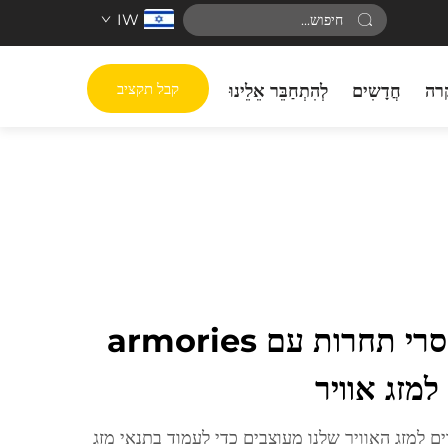
IW
קבל תקציב
רה
חֲדָשִים
לְהִתְחַבֵּר אֵלֵינוּ
עמידות וביטחון חסרי תחרות עם armories
מזג אוויר
עמידים למזג האוויר שלנו מעוצבים כדי לעמוד בתנאי מזג