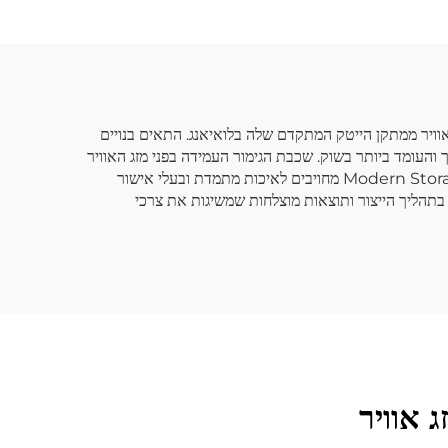
למוסך
Modern S מייצרת תאי משלוחים עמידים בפני מזג האוויר ממתקן הייטק המתקדם שלה בלואיאנג. התאים בנויים
י הפלדה שלהם לתכנון המתמשך והעומד ביותר בשוק. שכבת הגימור העמידה בפני מזג האוויר
מבטיחה הגנה מפני תנאי מזג האוויר, ומאפשרת התקנה חיצונית אידיאלית. תאי המשלוחים העמידים בפני מזג האוויר של Modern Storage Solutions מחויבים לאיכות מתמדת ובעלי אישור
מסחרי ומוסדי. התאים מיוצרים עם שילוב תהליך ניהול 5S, הבטחת זרימה יעילה בתהליך הייצור ותוצאות מוצלחות שמשיגות את צרכי
 אוויר