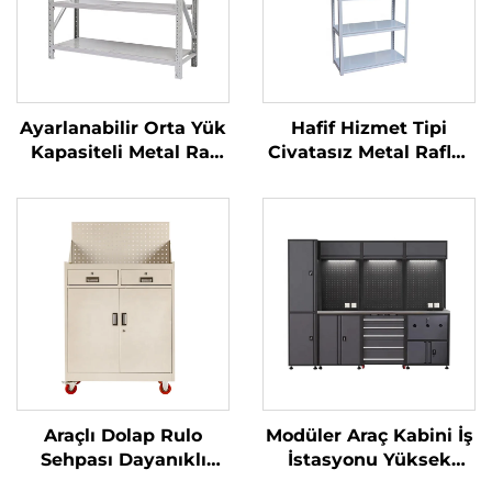
Ayarlanabilir Orta Yük
Hafif Hizmet Tipi
Kapasiteli Metal Raf
Civatasız Metal Raflar
Sistemi, Atölye ve
Depo Çelik Katlanır
Garaj İçin Civatasız
Raf Garaj Rafı
Çelik Depolama Raf
Süpermarket Gösterim
Sistemi
Standı Mağaza Rafları
Araçlı Dolap Rulo
Modüler Araç Kabini İş
Sehpası Dayanıklı
İstasyonu Yüksek
Motosiklet Arabası
Dayanıklılık Garaj