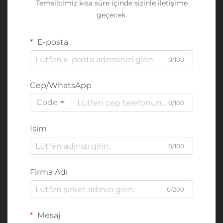
Temsilcimiz kısa süre içinde sizinle iletişime
geçecek.
E-posta
0/100
Cep/WhatsApp
Code
0/100
İsim
0/100
Firma Adı
0/200
Mesaj