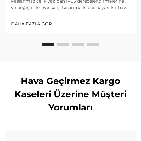
Paslanmaz çelik yapıdan IP65 derecelendirmelerine
ve değiştirilmeye karşı tasarıma kadar dayanıklı, hava
koşullarına dayanıklı çelik kargo kilitlerinin temel
özelliklerini keşfedin. Uzun vadeli güvenlik ve
DAHA FAZLA GÖR
güvenilirliği sağlayın. Daha fazla bilgi edinin.
Hava Geçirmez Kargo
Kaseleri Üzerine Müşteri
Yorumları