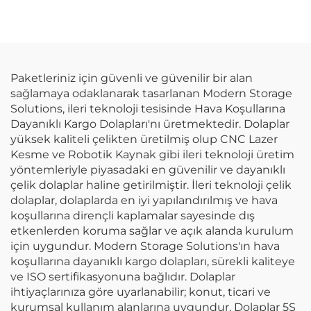
Araçlı Dolap Arabası
Tezgah Sistemi Araba
Metal Araç Dolabı Fişli
Atölyesi Çok Amaçlı
Panel ile Otomobil
Çalışma İstasyonu
Atölyesi İçin
Paketleriniz için güvenli ve güvenilir bir alan
sağlamaya odaklanarak tasarlanan Modern Storage
Solutions, ileri teknoloji tesisinde Hava Koşullarına
Dayanıklı Kargo Dolapları'nı üretmektedir. Dolaplar
yüksek kaliteli çelikten üretilmiş olup CNC Lazer
Kesme ve Robotik Kaynak gibi ileri teknoloji üretim
yöntemleriyle piyasadaki en güvenilir ve dayanıklı
çelik dolaplar haline getirilmiştir. İleri teknoloji çelik
dolaplar, dolaplarda en iyi yapılandırılmış ve hava
koşullarına dirençli kaplamalar sayesinde dış
etkenlerden koruma sağlar ve açık alanda kurulum
için uygundur. Modern Storage Solutions'ın hava
koşullarına dayanıklı kargo dolapları, sürekli kaliteye
ve ISO sertifikasyonuna bağlıdır. Dolaplar
ihtiyaçlarınıza göre uyarlanabilir; konut, ticari ve
kurumsal kullanım alanlarına uygundur. Dolaplar 5S