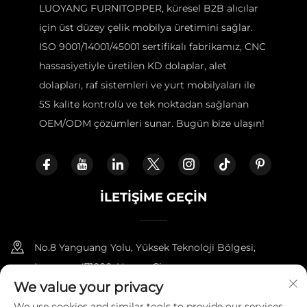
LUOYANG FURNITOPPER, küresel B2B alıcılar
için üst düzey çelik mobilya üretimini sağlar.
ISO 9001/14001/45001 sertifikalı fabrikamız, CNC
hassasiyetiyle üretilen KD dolaplar, alet
dolapları, raf sistemleri ve yurt mobilyaları ile
5S kalite kontrolü ve tek noktadan sağlanan
OEM/ODM çözümleri sunar. Bugün bize ulaşın!
İLETIŞIME GEÇIN
No.8 Yanguang Yolu, Yüksek Teknoloji Bölgesi,
Luoyang 471000, Henan, Çin.
We value your privacy
+86-18338800729
We use cookies and similar tools to provide our services.