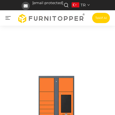
[email protected]
TR
Teklif Al