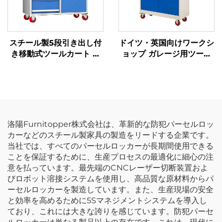
スチール製5段引き出し付
ドイツ・英国向けワークシ
き移動式ツールカート 自
ョップ ガレージ用ツール
動車修理用工具収納メンテ
トロリー スチール製ワー
ナンス用メカニック金属ツ
クベンチ ローラーキャビ
ーリー キャビネット
ネット メカニック用手工
具セット メタル収納ツー
ルボックス
洛陽Furnitopper株式会社は、革新的な防犯パーセルロッ
カーなどのスチール製家具の製造をリードする企業です。
当社では、すべてのパーセルロッカーが長期間使用できる
ことを保証するために、生産プロセスの最適化に細心の注
意を払っています。最先端のCNCレーザー切断装置およ
びロボット溶接システムを使用し、高品質な原材料からパ
ーセルロッカーを製造しています。また、生産現場の安全
と効率を高めるために5Sマネジメントシステムを導入し
ており、これには大きな誇りを感じています。防犯パーセ