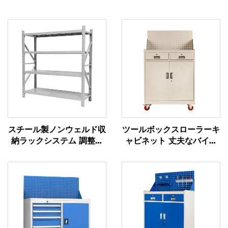
スチール製ノンウェルド収
ツールボックスローラーキ
納ラックシステム 調整可
ャビネット 丈夫なバイク
能な中量級金属棚 倉庫お
用トロリー ツールボック
よびガレージ用
スキャビネット カート
pegboard付き金属製ツー
ルキャビネット 車のワー
クショップ用