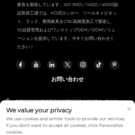
家具を製造しています。ISO 9001／14001／45001認
証取得工場では、KD式ロッカー、ツールキャビネッ
ト、ラック、寮用家具をCNC高精度加工で製造し、
5S品質管理およびワンストップOEM／ODMソリュ
ーションを提供しています。今すぐお問い合わせく
ださい！
お問い合わせ
中国河南省洛陽市高新技術開発区燕光路8番地 471000
We value your privacy
+86-18338800729
We use cookies and similar tools to provide our services.
If you don't want to accept all cookies, click Personalize
[email protected]
cookies.