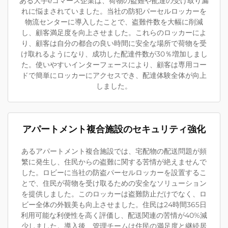
ある大手eコマース企業は、荷物の盗難や配達の受け取り漏
れに悩まされていました。当社の防犯パーセルロッカーを
物流センターに導入したことで、盗難件数を大幅に削減
し、顧客満足度を向上させました。これらのロッカーによ
り、顧客は自分の都合の良い時間に安全な場所で荷物を受
け取れるようになり、成功した配達件数が30％増加しまし
た。使いやすいインターフェースにより、顧客は専用コー
ドで簡単にロッカーにアクセスでき、配達体験全体が向上
しました。
アパートメント複合施設のセキュリティ強化
あるアパートメント複合施設では、宅配物の配送問題が頻
繁に発生し、住民からの盗難に関する苦情が絶えませんで
した。ロビーに当社の防盗パーセルロッカーを設置するこ
とで、住民が荷物を受け取るための安全なソリューション
を提供しました。このロッカーは盗難防止だけでなく、ロ
ビー全体の外観美も向上させました。住民は24時間365日
利用可能な利便性を高く評価し、配送関連の苦情が40%減
少しました。導入後、管理チームは住民の満足度と継続居