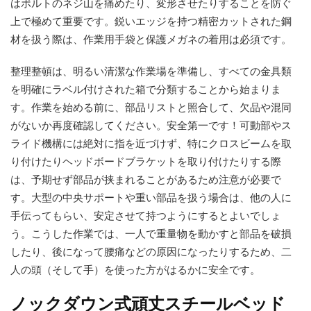
はボルトのネジ山を痛めたり、変形させたりすることを防ぐ
上で極めて重要です。鋭いエッジを持つ精密カットされた鋼
材を扱う際は、作業用手袋と保護メガネの着用は必須です。
整理整頓は、明るい清潔な作業場を準備し、すべての金具類
を明確にラベル付けされた箱で分類することから始まりま
す。作業を始める前に、部品リストと照合して、欠品や混同
がないか再度確認してください。安全第一です！可動部やス
ライド機構には絶対に指を近づけず、特にクロスビームを取
り付けたりヘッドボードブラケットを取り付けたりする際
は、予期せず部品が挟まれることがあるため注意が必要で
す。大型の中央サポートや重い部品を扱う場合は、他の人に
手伝ってもらい、安定させて持つようにするとよいでしょ
う。こうした作業では、一人で重量物を動かすと部品を破損
したり、後になって腰痛などの原因になったりするため、二
人の頭（そして手）を使った方がはるかに安全です。
ノックダウン式頑丈スチールベッド