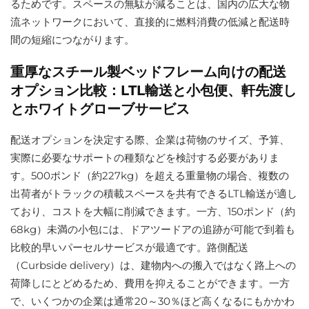
るためです。スペースの無駄が減ることは、国内の広大な物
流ネットワークにおいて、直接的に燃料消費の低減と配送時
間の短縮につながります。
重厚なスチール製ベッドフレーム向けの配送
オプション比較：LTL輸送と小包便、軒先渡し
とホワイトグローブサービス
配送オプションを決定する際、企業は荷物のサイズ、予算、
実際に必要なサポートの種類などを検討する必要がありま
す。500ポンド（約227kg）を超える重量物の場合、複数の
出荷者がトラックの積載スペースを共有できるLTL輸送が適し
ており、コストを大幅に削減できます。一方、150ポンド（約
68kg）未満の小包には、ドアツードアの追跡が可能で到着も
比較的早いパーセルサービスが最適です。路側配送
（Curbside delivery）は、建物内への搬入ではなく路上への
荷降しにとどめるため、費用を抑えることができます。一方
で、いくつかの企業は通常20～30％ほど高くなるにもかかわ