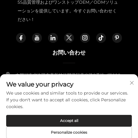
5S品質管理およびワンストップOEM／ODMソリュ
ーションを提供しています。今すぐお問い合わせく
ださい！
お問い合わせ
中国河南省洛陽市高新技術開発区燕光路8番地 471000
We value your privacy
+86-18338800729
We use cookies and similar tools to provide our services.
If you don't want to accept all cookies, click Personalize
[email protected]
cookies.
Accept all
Copyright © 2025 LUOYANG FURNITOPPER IMPORT AND
EXPORT TRADING CO., LTD
プライバシーポリシー
Personalize cookies