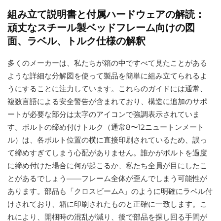
組み立て説明書と付属ハードウェアの解読：
頑丈なスチール製ベッドフレーム向けの図
面、ラベル、トルク仕様の解釈
多くのメーカーは、私たちが箱の中ですべて見たことがある
ような詳細な分解図を使って製品を簡単に組み立てられるよ
うにすることに注力しています。これらのガイドには通常、
複数言語による安全警告が含まれており、構造に追加のサポ
ートが必要な部分は太字のアイコンで強調表示されていま
す。ボルトの締め付けトルク（通常8〜12ニュートンメート
ル）は、各ボルト位置の横に直接印刷されているため、誤っ
て締めすぎてしまう心配がありません。誰かがボルトを過度
に締め付けた場合に何が起こるか、私たち全員が目にしたこ
とがあるでしょう——フレーム全体が歪んでしまう可能性が
あります。部品も「クロスビームA」のように明確にラベル付
けされており、箱に印刷されたものと正確に一致します。こ
れにより、開梱時の混乱が減り、後で部品を探し回る手間が