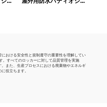
クショ
屋外用防水パティオシェ
ールク
ッド 園芸道具収納小屋
ージシ
耐候性釣具収納キャビネ
あるツ
ット
ト 7
き
管における安全性と規制遵守の重要性を理解してい
す。すべてのロッカーに対して品質管理を実施
す。また、生産プロセスにおける廃棄物やエネルギ
のに役立ちます。