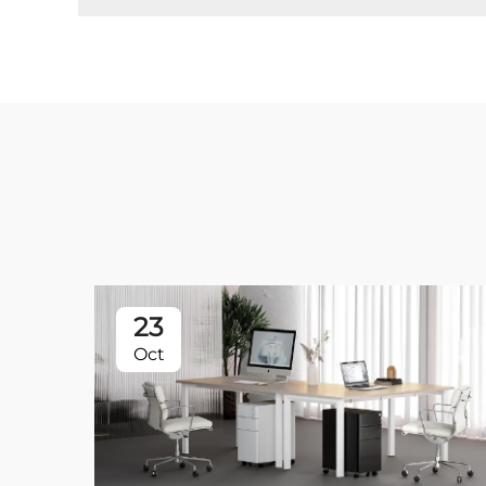
23
Oct