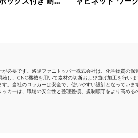
ボックス付き 耐候
ャビネット ワー
鍵付き（ダイヤルロ
ップ用メタルツ
）小包収納キャビネ
ローゼット ガレ
ット
ョップ用高さの
ール収納キャビネッ
段引き出し付
ーが必要です。洛陽ファニトッパー株式会社は、化学物質の保
開始し、CNC機械を用いて素材の切断および曲げ加工を行いま
ます。当社のロッカーは安全で、使いやすい設計となっていま
ロッカーは、職場の安全性と整理整頓、規制順守をより高める