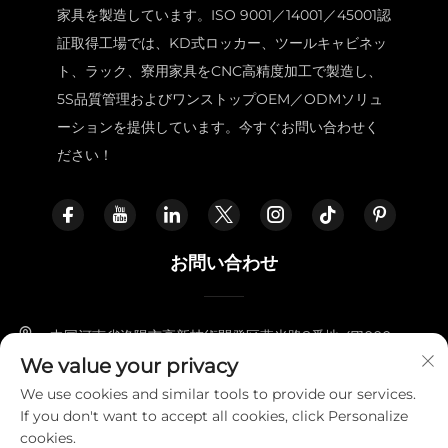
家具を製造しています。ISO 9001／14001／45001認
証取得工場では、KD式ロッカー、ツールキャビネッ
ト、ラック、寮用家具をCNC高精度加工で製造し、
5S品質管理およびワンストップOEM／ODMソリュ
ーションを提供しています。今すぐお問い合わせく
ださい！
お問い合わせ
中国河南省洛陽市高新技術開発区燕光路8番地 471000
We value your privacy
+86-18338800729
We use cookies and similar tools to provide our services.
If you don't want to accept all cookies, click Personalize
[email protected]
cookies.