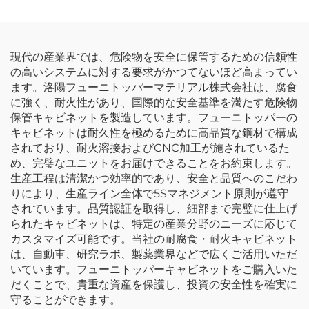
納クローゼット
ネット メカニック用手工
具セット メタル収納ツー
ルボックス
現代の産業界では、危険物を安全に保管するための信頼性
の高いシステムに対する要求がかつてないほど高まってい
ます。洛陽フューニトッパーマテリアル株式会社は、腐食
に強く、耐火性があり、国際的な安全基準を満たす危険物
保管キャビネットを製造しています。フューニトッパーの
キャビネットは耐久性を極めるために高品質な鋼材で構成
されており、耐火溶接およびCNC加工が施されているた
め、完璧なユニットをお届けできることをお約束します。
生産工程は清潔かつ効率的であり、安全と品質へのこだわ
りにより、生産ライン全体で5Sマネジメント原則が遵守
されています。品質認証を取得し、細部まで完璧に仕上げ
られたキャビネットは、特定の産業分野のニーズに応じて
カスタマイズ可能です。当社の耐腐食・耐火キャビネット
は、自動車、研究ラボ、製薬業界などで広くご活用いただ
いています。フューニトッパーキャビネットをご購入いた
だくことで、貴重な資産を保護し、投資の安全性を確実に
守ることができます。