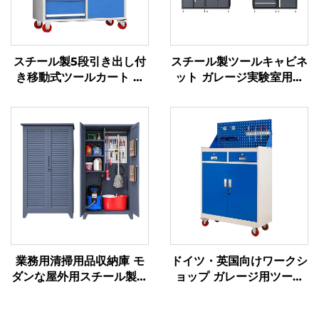
スチール製5段引き出し付
スチール製ツールキャビネ
き移動式ツールカート 自
ット ガレージ実験室用作
動車修理用工具収納メンテ
業台 ガレージベンチ 頑丈
ナンス用メカニック金属ツ
な金属製コンビネーション
ーリー キャビネット
ワークステーション ツー
ルワークショップ用キャビ
ネット
業務用清掃用品収納庫 モ
ドイツ・英国向けワークシ
ダンな屋外用スチール製モ
ョップ ガレージ用ツール
ップ・ほうき収納キャビネ
トロリー スチール製ワー
ット ホテル・学校向け収
クベンチ ローラーキャビ